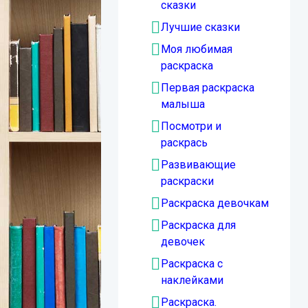
сказки
Лучшие сказки
Моя любимая
раскраска
Первая раскраска
малыша
Посмотри и
раскрась
Развивающие
раскраски
Раскраска девочкам
Раскраска для
девочек
Раскраска с
наклейками
Раскраска.