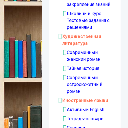
закрепления знаний
Школьный курс.
Тестовые задания с
решениями
Художественная
литература
Современный
женский роман
Тайная история
Современный
остросюжетный
роман
Иностранные языки
Активный English
Тетрадь-словарь
Словари