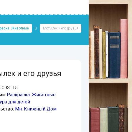
раска. Животные
Мотылек и его друзья
лек и его друзья
:
093115
ии:
Раскраска. Животные
,
ура для детей
ьство:
Мн: Книжный Дом