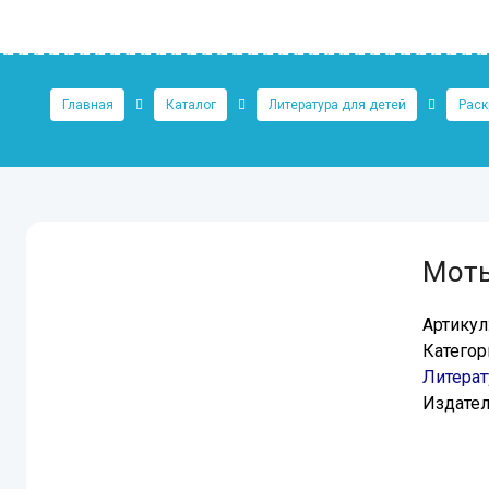
Главная
Каталог
Литература для детей
Раск
Моты
Артикул
Категор
Литерат
Издател