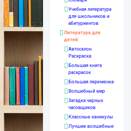
Учебная литература
для школьников и
абитуриентов
Литература для
детей
Автосалон.
Раскраска
Большая книга
раскрасок
Большая переменка
Волшебный мир
Загадка черных
часовщиков
Классные каникулы
Лучшие волшебные