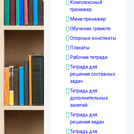
Комплексный
тренажер
Мини-тренажер
Обучение грамоте
Опорные конспекты
Плакаты
Рабочие тетради
Тетради для
решения составных
задач
Тетрадь для
дополнительных
занятий
Тетрадь для
решения задач
Тетрадь для