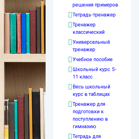
решения примеров
Тетрадь-тренажер
Тренажер
классический
Универсальный
тренажер
Учебное пособие
Школьный курс. 5-
11 класс
Весь школьный
курс в таблицах
Тренажер для
подготовки к
поступлению в
гимназию
Тетрадь для