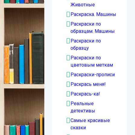
Животные
Раскраска. Машины
Раскраски по
образцам. Машины
Раскраски по
образцу
Раскраски по
цветовым меткам
Раскраски-прописи
Раскрась меня!
Раскрась-ка!
Реальные
детективы
Самые красивые
сказки