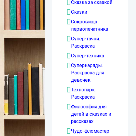
Сказка за сказкой
Сказки
Сокровища
первопечатника
Супер-тачки.
Раскраска
Супер-техника
Супернаряды.
Раскраска для
девочек
Технопарк.
Раскраска
Философия для
детей в сказках и
рассказах
Чудо-фломастер