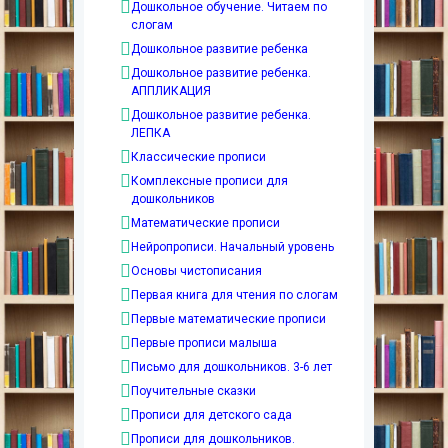
Дошкольное обучение. Читаем по
слогам
Дошкольное развитие ребенка
Дошкольное развитие ребенка.
АППЛИКАЦИЯ
Дошкольное развитие ребенка.
ЛЕПКА
Классические прописи
Комплексные прописи для
дошкольников
Математические прописи
Нейропрописи. Начальный уровень
Основы чистописания
Первая книга для чтения по слогам
Первые математические прописи
Первые прописи малыша
Письмо для дошкольников. 3-6 лет
Поучительные сказки
Прописи для детского сада
Прописи для дошкольников.