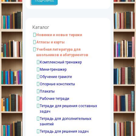
ПОДРОБНЕЕ
Каталог
Новинки и новые тиражи
Атласы и карты
Учебная литература для
школьников и абитуриентов
Комплексный тренажер
Мини-тренажер
Обучение грамоте
Опорные конспекты
Плакаты
Рабочие тетради
Тетради для решения составных
задач
Тетрадь для дополнительных
занятий
Тетрадь для решения задач