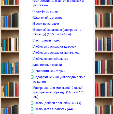
Философия для детей в сказках и
рассказах
Чудо-фломастер
Школьный детектив
Веселые загадки
Веселый карандаш (раскрась по
образцу) (16,5 см * 20 см)
Лес полный чудес
Любимая раскраска девочек
Любимая раскраска мальчиков
Любимые колыбельные
Мои первые сказки
Невероятные истории
Подарочные и энциклопедические
издания
Раскраска для малышей "Сказки"
(раскрась по образцу) (16,5 см * 20
см)
Сказки доброй волшебницы (А4)
Сказки Кота в сапогах (А4)