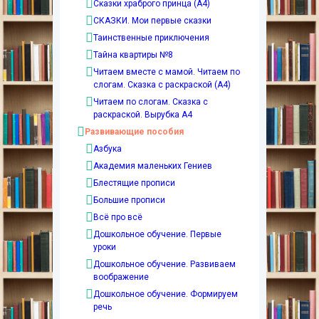
Сказки храброго принца (А4)
СКАЗКИ. Мои первые сказки
Таинственные приключения
Тайна квартиры №8
Читаем вместе с мамой. Читаем по
слогам. Сказка с раскраской (А4)
Читаем по слогам. Сказка с
раскраской. Вырубка А4
Развивающие пособия
Азбука
Академия маленьких Гениев
Блестящие прописи
Большие прописи
Всё про всё
Дошкольное обучение. Первые
уроки
Дошкольное обучение. Развиваем
воображение
Дошкольное обучение. Формируем
речь