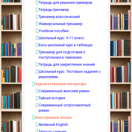
Тетрадь для решения примеров
Тетрадь-тренажер
Тренажер классический
Универсальный тренажер
Учебное пособие
Школьный курс. 5-11 класс
Весь школьный курс в таблицах
Тренажер для подготовки к
поступлению в гимназию
Тетрадь для закрепления знаний
Школьный курс. Тестовые задания с
решениями
Художественная литература
Современный женский роман
Тайная история
Современный остросюжетный
роман
Иностранные языки
Активный English
Тетрадь-словарь