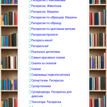
Раскраска с наклейками
Раскраска. Животные
Раскраска. Машины
Раскраски по образцам. Машины
Раскраски по образцу
Раскраски по цветовым меткам
Раскраски-прописи
Раскрась меня!
Раскрась-ка!
Реальные детективы
Самые красивые сказки
Сказка за сказкой
Сказки
Сокровища первопечатника
Супер-тачки. Раскраска
Супер-техника
Супернаряды. Раскраска для
девочек
Технопарк. Раскраска