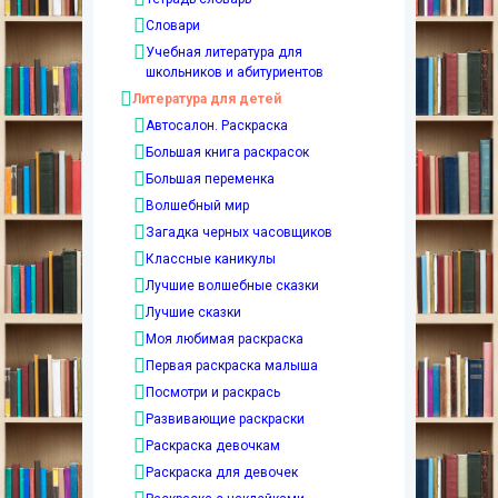
Словари
Учебная литература для
школьников и абитуриентов
Литература для детей
Автосалон. Раскраска
Большая книга раскрасок
Большая переменка
Волшебный мир
Загадка черных часовщиков
Классные каникулы
Лучшие волшебные сказки
Лучшие сказки
Моя любимая раскраска
Первая раскраска малыша
Посмотри и раскрась
Развивающие раскраски
Раскраска девочкам
Раскраска для девочек