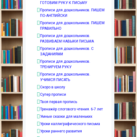
ГОТОВИМ РУКУ К ПИСЬМУ
Прописи для дошкольников. ПИШЕМ
ПО-АНГЛИЙСКИ
Прописи для дошкольников. ПИШЕМ
ПРАВИЛЬНО
Прописи для дошкольников.
РАЗВИВАЕМ НАВЫКИ ПИСЬМА
Прописи для дошкольников. С
ЗАДАНИЯМИ
Прописи для дошкольников.
ТРЕНИРУЕМ РУКУ
Прописи для дошкольников.
УЧИМСЯ ПИСАТЬ
Скоро в школу
Супер прописи
Твоя первая пропись
Тренажёр слогового чтения. 6-7 лет
Умные сказки для маленьких
Уроки каллиграфического письма
Уроки раннего развития