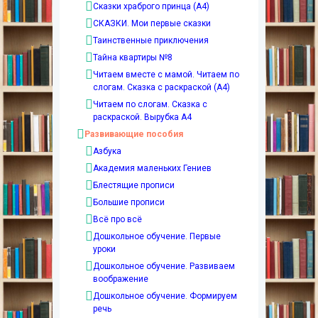
Сказки храброго принца (А4)
СКАЗКИ. Мои первые сказки
Таинственные приключения
Тайна квартиры №8
Читаем вместе с мамой. Читаем по
слогам. Сказка с раскраской (А4)
Читаем по слогам. Сказка с
раскраской. Вырубка А4
Развивающие пособия
Азбука
Академия маленьких Гениев
Блестящие прописи
Большие прописи
Всё про всё
Дошкольное обучение. Первые
уроки
Дошкольное обучение. Развиваем
воображение
Дошкольное обучение. Формируем
речь