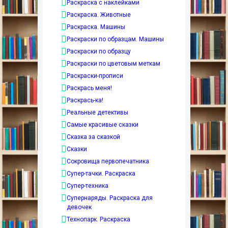
Раскраска с наклейками
Раскраска. Животные
Раскраска. Машины
Раскраски по образцам. Машины
Раскраски по образцу
Раскраски по цветовым меткам
Раскраски-прописи
Раскрась меня!
Раскрась-ка!
Реальные детективы
Самые красивые сказки
Сказка за сказкой
Сказки
Сокровища первопечатника
Супер-тачки. Раскраска
Супер-техника
Супернаряды. Раскраска для
девочек
Технопарк. Раскраска