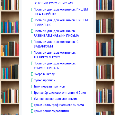
ГОТОВИМ РУКУ К ПИСЬМУ
Прописи для дошкольников. ПИШЕМ
ПО-АНГЛИЙСКИ
Прописи для дошкольников. ПИШЕМ
ПРАВИЛЬНО
Прописи для дошкольников.
РАЗВИВАЕМ НАВЫКИ ПИСЬМА
Прописи для дошкольников. С
ЗАДАНИЯМИ
Прописи для дошкольников.
ТРЕНИРУЕМ РУКУ
Прописи для дошкольников.
УЧИМСЯ ПИСАТЬ
Скоро в школу
Супер прописи
Твоя первая пропись
Тренажёр слогового чтения. 6-7 лет
Умные сказки для маленьких
Уроки каллиграфического письма
Уроки раннего развития