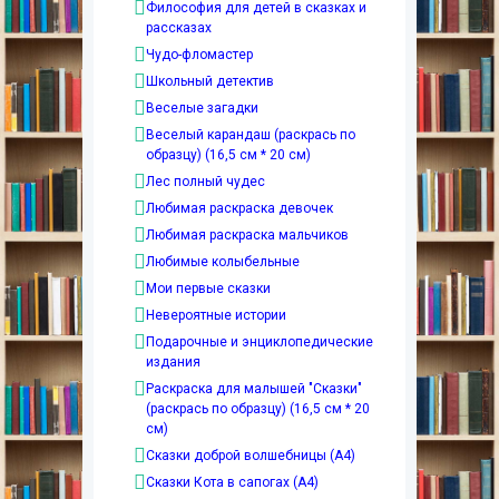
Философия для детей в сказках и
рассказах
Чудо-фломастер
Школьный детектив
Веселые загадки
Веселый карандаш (раскрась по
образцу) (16,5 см * 20 см)
Лес полный чудес
Любимая раскраска девочек
Любимая раскраска мальчиков
Любимые колыбельные
Мои первые сказки
Невероятные истории
Подарочные и энциклопедические
издания
Раскраска для малышей "Сказки"
(раскрась по образцу) (16,5 см * 20
см)
Сказки доброй волшебницы (А4)
Сказки Кота в сапогах (А4)