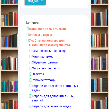
ПОДРОБНЕЕ
Каталог
Новинки и новые тиражи
Атласы и карты
Учебная литература для
школьников и абитуриентов
Комплексный тренажер
Мини-тренажер
Обучение грамоте
Опорные конспекты
Плакаты
Рабочие тетради
Тетради для решения составных
задач
Тетрадь для дополнительных
занятий
Тетрадь для решения задач