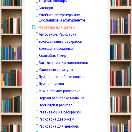
Тетрадь-словарь
Словари
Учебная литература для
школьников и абитуриентов
Литература для детей
Автосалон. Раскраска
Большая книга раскрасок
Большая переменка
Волшебный мир
Загадка черных часовщиков
Классные каникулы
Лучшие волшебные сказки
Лучшие сказки
Моя любимая раскраска
Первая раскраска малыша
Посмотри и раскрась
Развивающие раскраски
Раскраска девочкам
Раскраска для девочек