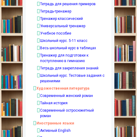
Тетрадь для решения примеров
Тетрадь-тренажер
Тренажер классический
Универсальный тренажер
Учебное пособие
Школьный курс. 5-11 класс
Весь школьный курс в таблицах
Тренажер для подготовки к
поступлению в гимназию
Тетрадь для закрепления знаний
Школьный курс. Тестовые задания с
решениями
Художественная литература
Современный женский роман
Тайная история
Современный остросюжетный
роман
Иностранные языки
Активный English