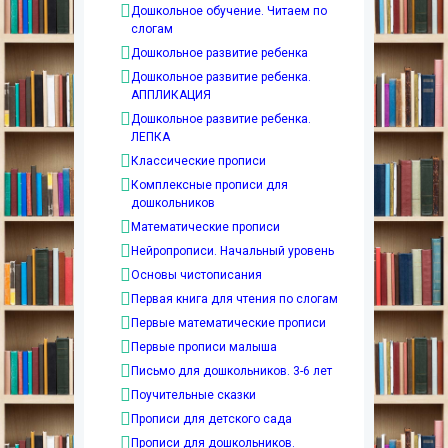
Дошкольное обучение. Читаем по
слогам
Дошкольное развитие ребенка
Дошкольное развитие ребенка.
АППЛИКАЦИЯ
Дошкольное развитие ребенка.
ЛЕПКА
Классические прописи
Комплексные прописи для
дошкольников
Математические прописи
Нейропрописи. Начальный уровень
Основы чистописания
Первая книга для чтения по слогам
Первые математические прописи
Первые прописи малыша
Письмо для дошкольников. 3-6 лет
Поучительные сказки
Прописи для детского сада
Прописи для дошкольников.