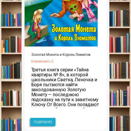
Золотая Монета и Король Люмитов
Климкович С.
Третья книга серии
«
Тайна
квартиры № 8
»
, в которой
школьники Светка, Леночка и
Боря пытаются найти
заколдованную Золотую
Монету — последнюю
подсказку на пути к заветному
Ключу От Всего. Они попадают
в страшный призрачный
замок…
ПОДРОБНЕЕ