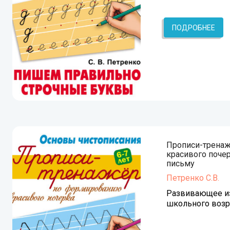
ПОДРОБНЕЕ
Прописи-трена
красивого почер
письму
Петренко С.В.
Развивающее из
школьного возр