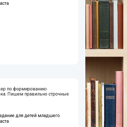
аста
жер по формированию
рка. Пишем правильно строчные
дание для детей младшего
аста