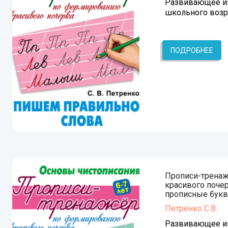
Развивающее из
школьного возр
ПОДРОБНЕЕ
Прописи-трена
красивого поче
прописные бук
Петренко С.В.
Развивающее из