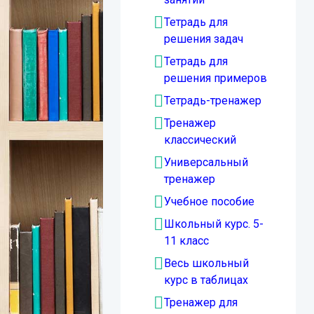
Тетрадь для
решения задач
Тетрадь для
решения примеров
Тетрадь-тренажер
Тренажер
классический
Универсальный
тренажер
Учебное пособие
Школьный курс. 5-
11 класс
Весь школьный
курс в таблицах
Тренажер для