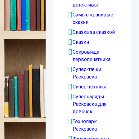
детективы
Самые красивые
сказки
Сказка за сказкой
Сказки
Сокровища
первопечатника
Супер-тачки.
Раскраска
Супер-техника
Супернаряды.
Раскраска для
девочек
Технопарк.
Раскраска
Философия для