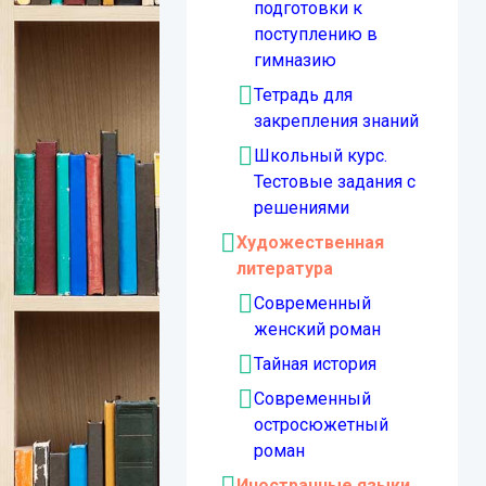
подготовки к
поступлению в
гимназию
Тетрадь для
закрепления знаний
Школьный курс.
Тестовые задания с
решениями
Художественная
литература
Современный
женский роман
Тайная история
Современный
остросюжетный
роман
Иностранные языки