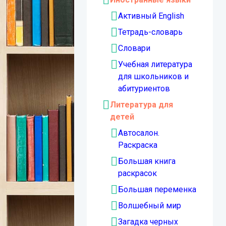
Активный English
Тетрадь-словарь
Словари
Учебная литература
для школьников и
абитуриентов
Литература для
детей
Автосалон.
Раскраска
Большая книга
раскрасок
Большая переменка
Волшебный мир
Загадка черных