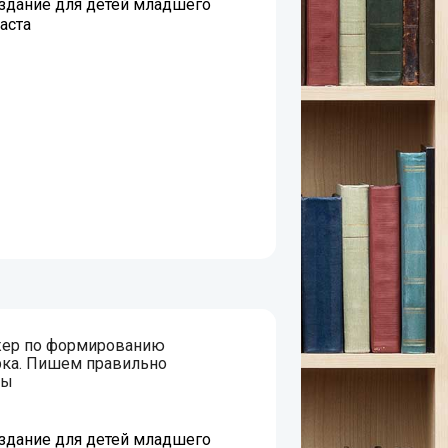
дание для детей младшего
аста
жер по формированию
рка. Пишем правильно
вы
дание для детей младшего