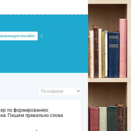
звивающие пособия
жер по формированию
рка. Пишем правильно слова