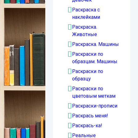
Раскраска с
наклейками
Раскраска.
Животные
Раскраска. Машины
Раскраски по
образцам. Машины
Раскраски по
образцу
Раскраски по
цветовым меткам
Раскраски-прописи
Раскрась меня!
Раскрась-ка!
Реальные