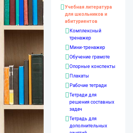
Учебная литература
для школьников и
абитуриентов
Комплексный
тренажер
Мини-тренажер
Обучение грамоте
Опорные конспекты
Плакаты
Рабочие тетради
Тетради для
решения составных
задач
Тетрадь для
дополнительных
занятий