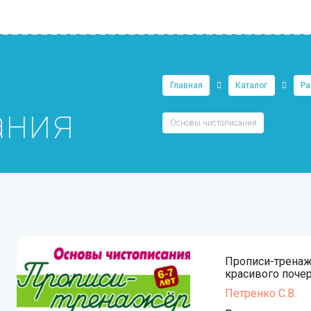
Главная
Каталог
Ра
ания
Основы чистописания
Прописи-трена
красивого поче
Петренко С.В.