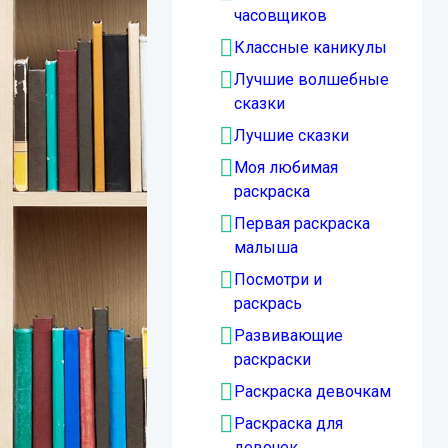
часовщиков
Классные каникулы
Лучшие волшебные
сказки
Лучшие сказки
Моя любимая
раскраска
Первая раскраска
малыша
Посмотри и
раскрась
Развивающие
раскраски
Раскраска девочкам
Раскраска для
девочек