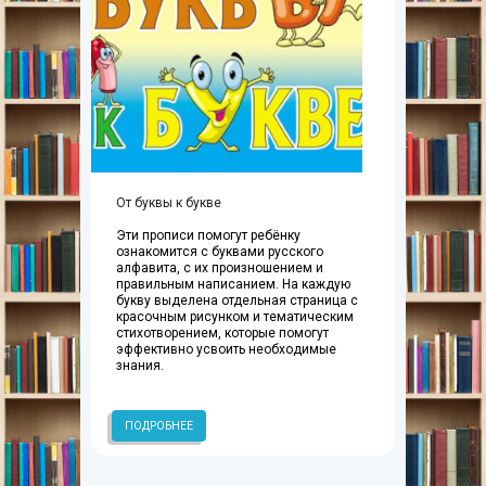
От буквы к букве
Эти прописи помогут ребёнку
ознакомится с буквами русского
алфавита, с их произношением и
правильным написанием. На каждую
букву выделена отдельная страница с
красочным рисунком и тематическим
стихотворением, которые помогут
эффективно усвоить необходимые
знания.
ПОДРОБНЕЕ