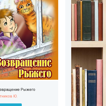
звращение Рыжего
тников Ю.