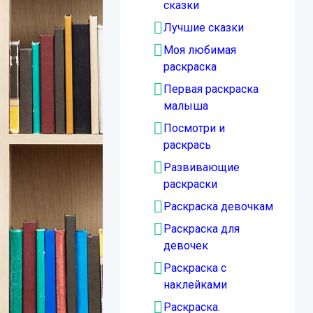
сказки
Лучшие сказки
Моя любимая
раскраска
Первая раскраска
малыша
Посмотри и
раскрась
Развивающие
раскраски
Раскраска девочкам
Раскраска для
девочек
Раскраска с
наклейками
Раскраска.