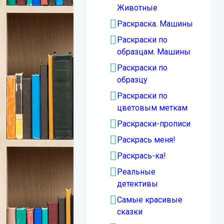
Животные
Раскраска. Машины
Раскраски по
образцам. Машины
Раскраски по
образцу
Раскраски по
цветовым меткам
Раскраски-прописи
Раскрась меня!
Раскрась-ка!
Реальные
детективы
Самые красивые
сказки