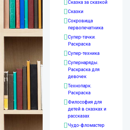
Сказка за сказкой
Сказки
Сокровища
первопечатника
Супер-тачки.
Раскраска
Супер-техника
Супернаряды.
Раскраска для
девочек
Технопарк.
Раскраска
Философия для
детей в сказках и
рассказах
Чудо-фломастер