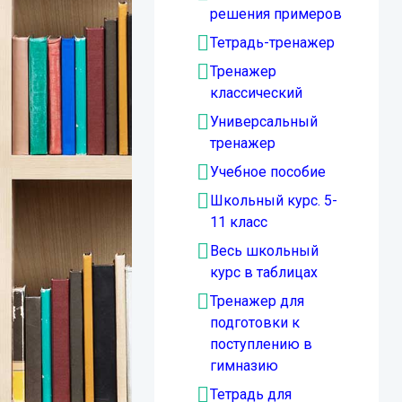
решения примеров
Тетрадь-тренажер
Тренажер
классический
Универсальный
тренажер
Учебное пособие
Школьный курс. 5-
11 класс
Весь школьный
курс в таблицах
Тренажер для
подготовки к
поступлению в
гимназию
Тетрадь для