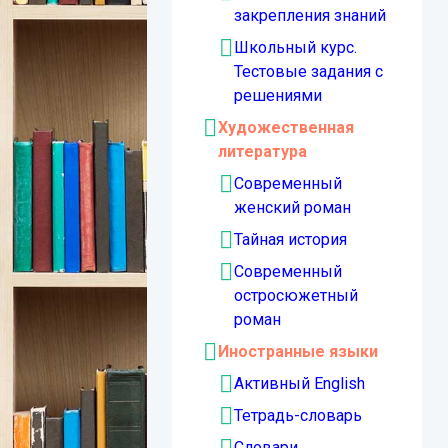
закрепления знаний
Школьный курс.
Тестовые задания с
решениями
Художественная
литература
Современный
женский роман
Тайная история
Современный
остросюжетный
роман
Иностранные языки
Активный English
Тетрадь-словарь
Словари