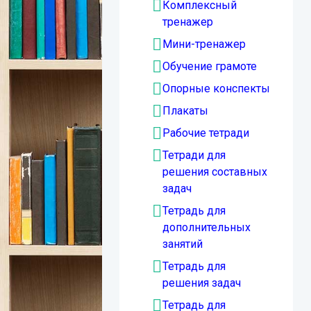
Комплексный
тренажер
Мини-тренажер
Обучение грамоте
Опорные конспекты
Плакаты
Рабочие тетради
Тетради для
решения составных
задач
Тетрадь для
дополнительных
занятий
Тетрадь для
решения задач
Тетрадь для