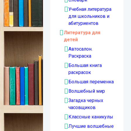
Учебная литература
для школьников и
абитуриентов
Литература для
детей
Автосалон.
Раскраска
Большая книга
раскрасок
Большая переменка
Волшебный мир
Загадка черных
часовщиков
Классные каникулы
Лучшие волшебные