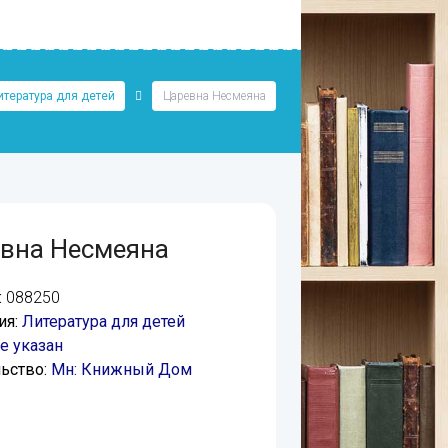
итература для детей
Царевна Несмеяна
вна Несмеяна
:
088250
ия:
Литература для детей
е указан
ьство:
Мн: Книжный Дом