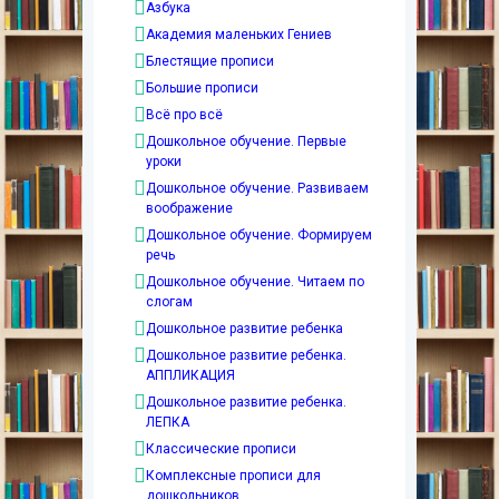
Азбука
Академия маленьких Гениев
Блестящие прописи
Большие прописи
Всё про всё
Дошкольное обучение. Первые
уроки
Дошкольное обучение. Развиваем
воображение
Дошкольное обучение. Формируем
речь
Дошкольное обучение. Читаем по
слогам
Дошкольное развитие ребенка
Дошкольное развитие ребенка.
АППЛИКАЦИЯ
Дошкольное развитие ребенка.
ЛЕПКА
Классические прописи
Комплексные прописи для
дошкольников