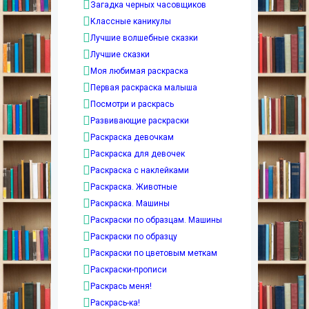
Загадка черных часовщиков
Классные каникулы
Лучшие волшебные сказки
Лучшие сказки
Моя любимая раскраска
Первая раскраска малыша
Посмотри и раскрась
Развивающие раскраски
Раскраска девочкам
Раскраска для девочек
Раскраска с наклейками
Раскраска. Животные
Раскраска. Машины
Раскраски по образцам. Машины
Раскраски по образцу
Раскраски по цветовым меткам
Раскраски-прописи
Раскрась меня!
Раскрась-ка!