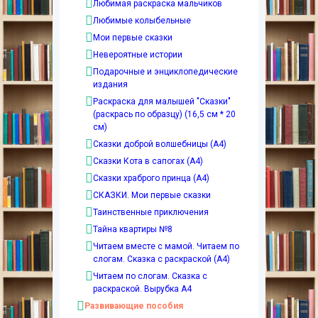
Любимая раскраска мальчиков
Любимые колыбельные
Мои первые сказки
Невероятные истории
Подарочные и энциклопедические
издания
Раскраска для малышей "Сказки"
(раскрась по образцу) (16,5 см * 20
см)
Сказки доброй волшебницы (А4)
Сказки Кота в сапогах (А4)
Сказки храброго принца (А4)
СКАЗКИ. Мои первые сказки
Таинственные приключения
Тайна квартиры №8
Читаем вместе с мамой. Читаем по
слогам. Сказка с раскраской (А4)
Читаем по слогам. Сказка с
раскраской. Вырубка А4
Развивающие пособия