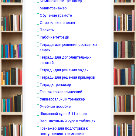
Комплексный тренажер
Мини-тренажер
Обучение грамоте
Опорные конспекты
Плакаты
Рабочие тетради
Тетради для решения составных
задач
Тетрадь для дополнительных
занятий
Тетрадь для решения задач
Тетрадь для решения примеров
Тетрадь-тренажер
Тренажер классический
Универсальный тренажер
Учебное пособие
Школьный курс. 5-11 класс
Весь школьный курс в таблицах
Тренажер для подготовки к
поступлению в гимназию