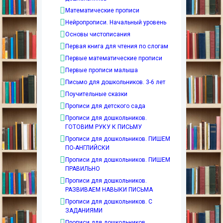
Математические прописи
Нейропрописи. Начальный уровень
Основы чистописания
Первая книга для чтения по слогам
Первые математические прописи
Первые прописи малыша
Письмо для дошкольников. 3-6 лет
Поучительные сказки
Прописи для детского сада
Прописи для дошкольников.
ГОТОВИМ РУКУ К ПИСЬМУ
Прописи для дошкольников. ПИШЕМ
ПО-АНГЛИЙСКИ
Прописи для дошкольников. ПИШЕМ
ПРАВИЛЬНО
Прописи для дошкольников.
РАЗВИВАЕМ НАВЫКИ ПИСЬМА
Прописи для дошкольников. С
ЗАДАНИЯМИ
Прописи для дошкольников.