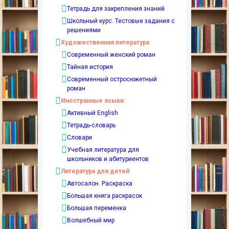
Тетрадь для закрепления знаний
Школьный курс. Тестовые задания с
решениями
Художественная литература
Современный женский роман
Тайная история
Современный остросюжетный
роман
Иностранные языки
Активный English
Тетрадь-словарь
Словари
Учебная литература для
школьников и абитуриентов
Литература для детей
Автосалон. Раскраска
Большая книга раскрасок
Большая переменка
Волшебный мир