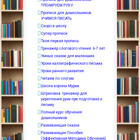
ТРЕНИРУЕМ РУКУ
Прописи для дошкольников.
УЧИМСЯ ПИСАТЬ
Скоро в школу
Супер прописи
Твоя первая пропись
Тренажёр слогового чтения. 6-7 лет
Умные сказки для маленьких
Уроки каллиграфического письма
Уроки раннего развития
Читаем по слогам
Школа вороны Мурки
Штриховка: тренажер для
укрепления руки при подготовке к
письму
Полный курс обучения
дошкольников
Развивающая сказка
Развивающее Пособие
(Эффективная Методика Обучения)