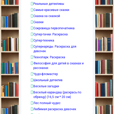
Реальные детективы
Самые красивые сказки
Сказка за сказкой
Сказки
Сокровища первопечатника
Супер-тачки. Раскраска
Супер-техника
Супернаряды. Раскраска для
девочек
Технопарк. Раскраска
Философия для детей в сказках и
рассказах
Чудо-фломастер
Школьный детектив
Веселые загадки
Веселый карандаш (раскрась по
образцу) (16,5 см * 20 см)
Лес полный чудес
Любимая раскраска девочек