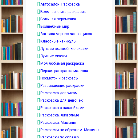
Автосалон. Раскраска
Большая книга раскрасок
Большая переменка
Волшебный мир
Загадка черных часовщиков
Классные каникулы
Лучшие волшебные сказки
Лучшие сказки
Моя любимая раскраска
Первая раскраска малыша
Посмотри и раскрась
Развивающие раскраски
Раскраска девочкам
Раскраска для девочек
Раскраска с наклейками
Раскраска. Животные
Раскраска. Машины
Раскраски по образцам. Машины
Раскраски по образцу