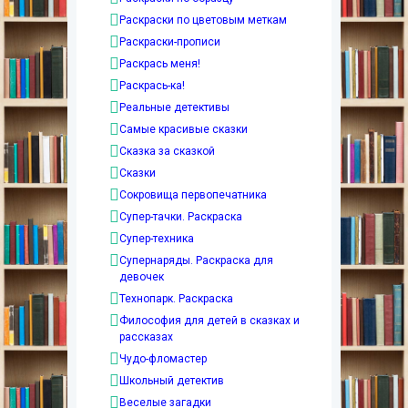
Раскраски по цветовым меткам
Раскраски-прописи
Раскрась меня!
Раскрась-ка!
Реальные детективы
Самые красивые сказки
Сказка за сказкой
Сказки
Сокровища первопечатника
Супер-тачки. Раскраска
Супер-техника
Супернаряды. Раскраска для
девочек
Технопарк. Раскраска
Философия для детей в сказках и
рассказах
Чудо-фломастер
Школьный детектив
Веселые загадки