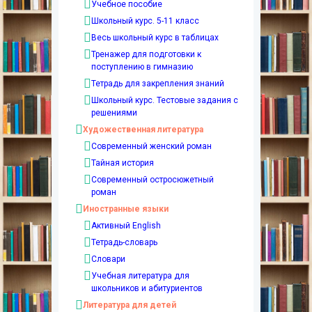
Учебное пособие
Школьный курс. 5-11 класс
Весь школьный курс в таблицах
Тренажер для подготовки к
поступлению в гимназию
Тетрадь для закрепления знаний
Школьный курс. Тестовые задания с
решениями
Художественная литература
Современный женский роман
Тайная история
Современный остросюжетный
роман
Иностранные языки
Активный English
Тетрадь-словарь
Словари
Учебная литература для
школьников и абитуриентов
Литература для детей