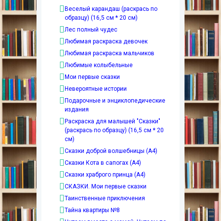
Веселый карандаш (раскрась по
образцу) (16,5 см * 20 см)
Лес полный чудес
Любимая раскраска девочек
Любимая раскраска мальчиков
Любимые колыбельные
Мои первые сказки
Невероятные истории
Подарочные и энциклопедические
издания
Раскраска для малышей "Сказки"
(раскрась по образцу) (16,5 см * 20
см)
Сказки доброй волшебницы (А4)
Сказки Кота в сапогах (А4)
Сказки храброго принца (А4)
СКАЗКИ. Мои первые сказки
Таинственные приключения
Тайна квартиры №8