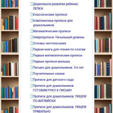
Дошкольное развитие ребенка.
ЛЕПКА
Классические прописи
Комплексные прописи для
дошкольников
Математические прописи
Нейропрописи. Начальный уровень
Основы чистописания
Первая книга для чтения по слогам
Первые математические прописи
Первые прописи малыша
Письмо для дошкольников. 3-6 лет
Поучительные сказки
Прописи для детского сада
Прописи для дошкольников.
ГОТОВИМ РУКУ К ПИСЬМУ
Прописи для дошкольников. ПИШЕМ
ПО-АНГЛИЙСКИ
Прописи для дошкольников. ПИШЕМ
ПРАВИЛЬНО