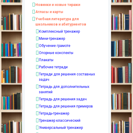
Новинки и новые тиражи
Атласы и карты
Учебная литература для
школьников и абитуриентов
Комплексный тренажер
Мини-тренажер
Обучение грамоте
Опорные конспекты
Плакаты
Рабочие тетради
Тетради для решения составных
задач
Тетрадь для дополнительных
занятий
Тетрадь для решения задач
Тетрадь для решения примеров
Тетрадь-тренажер
Тренажер классический
Универсальный тренажер