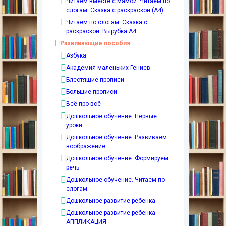
Читаем вместе с мамой. Читаем по
слогам. Сказка с раскраской (А4)
Читаем по слогам. Сказка с
раскраской. Вырубка А4
Развивающие пособия
Азбука
Академия маленьких Гениев
Блестящие прописи
Большие прописи
Всё про всё
Дошкольное обучение. Первые
уроки
Дошкольное обучение. Развиваем
воображение
Дошкольное обучение. Формируем
речь
Дошкольное обучение. Читаем по
слогам
Дошкольное развитие ребенка
Дошкольное развитие ребенка.
АППЛИКАЦИЯ