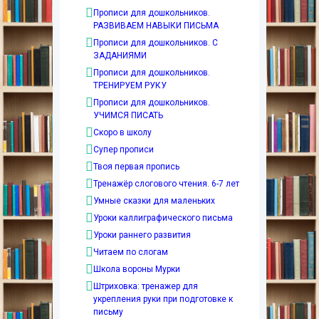
Прописи для дошкольников.
РАЗВИВАЕМ НАВЫКИ ПИСЬМА
Прописи для дошкольников. С
ЗАДАНИЯМИ
Прописи для дошкольников.
ТРЕНИРУЕМ РУКУ
Прописи для дошкольников.
УЧИМСЯ ПИСАТЬ
Скоро в школу
Супер прописи
Твоя первая пропись
Тренажёр слогового чтения. 6-7 лет
Умные сказки для маленьких
Уроки каллиграфического письма
Уроки раннего развития
Читаем по слогам
Школа вороны Мурки
Штриховка: тренажер для
укрепления руки при подготовке к
письму