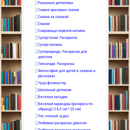
Реальные детективы
Самые красивые сказки
Сказка за сказкой
Сказки
Сокровища первопечатника
Супер-тачки. Раскраска
Супер-техника
Супернаряды. Раскраска для
девочек
Технопарк. Раскраска
Философия для детей в сказках и
рассказах
Чудо-фломастер
Школьный детектив
Веселые загадки
Веселый карандаш (раскрась по
образцу) (16,5 см * 20 см)
Лес полный чудес
Любимая раскраска девочек