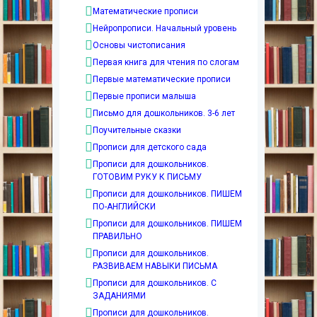
Математические прописи
Нейропрописи. Начальный уровень
Основы чистописания
Первая книга для чтения по слогам
Первые математические прописи
Первые прописи малыша
Письмо для дошкольников. 3-6 лет
Поучительные сказки
Прописи для детского сада
Прописи для дошкольников.
ГОТОВИМ РУКУ К ПИСЬМУ
Прописи для дошкольников. ПИШЕМ
ПО-АНГЛИЙСКИ
Прописи для дошкольников. ПИШЕМ
ПРАВИЛЬНО
Прописи для дошкольников.
РАЗВИВАЕМ НАВЫКИ ПИСЬМА
Прописи для дошкольников. С
ЗАДАНИЯМИ
Прописи для дошкольников.