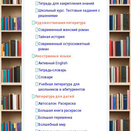
Тетрадь для закрепления знаний
Школьный курс. Тестовые задания с
решениями
Художественная литература
Современный женский роман
Тайная история
Современный остросюжетный
роман
Иностранные языки
Активный English
Тетрадь-словарь
Словари
Учебная литература для
школьников и абитуриентов
Литература для детей
Автосалон. Раскраска
Большая книга раскрасок
Большая переменка
Волшебный мир