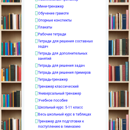
Мини-тренажер
Обучение грамоте
Опорные конспекты
Плакаты
Рабочие тетради
Тетради для решения составных
задач
Тетрадь для дополнительных
занятий
Тетрадь для решения задач
Тетрадь для решения примеров
Тетрадь-тренажер
Тренажер классический
Универсальный тренажер
Учебное пособие
Школьный курс. 5-11 класс
Весь школьный курс в таблицах
Тренажер для подготовки к
поступлению в гимназию