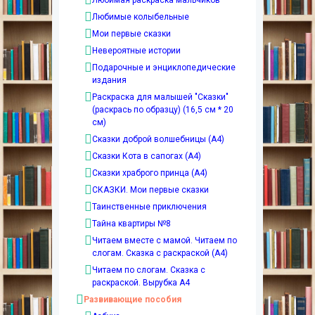
Любимая раскраска мальчиков
Любимые колыбельные
Мои первые сказки
Невероятные истории
Подарочные и энциклопедические
издания
Раскраска для малышей "Сказки"
(раскрась по образцу) (16,5 см * 20
см)
Сказки доброй волшебницы (А4)
Сказки Кота в сапогах (А4)
Сказки храброго принца (А4)
СКАЗКИ. Мои первые сказки
Таинственные приключения
Тайна квартиры №8
Читаем вместе с мамой. Читаем по
слогам. Сказка с раскраской (А4)
Читаем по слогам. Сказка с
раскраской. Вырубка А4
Развивающие пособия