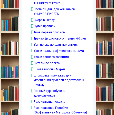
ТРЕНИРУЕМ РУКУ
Прописи для дошкольников.
УЧИМСЯ ПИСАТЬ
Скоро в школу
Супер прописи
Твоя первая пропись
Тренажёр слогового чтения. 6-7 лет
Умные сказки для маленьких
Уроки каллиграфического письма
Уроки раннего развития
Читаем по слогам
Школа вороны Мурки
Штриховка: тренажер для
укрепления руки при подготовке к
письму
Полный курс обучения
дошкольников
Развивающая сказка
Развивающее Пособие
(Эффективная Методика Обучения)