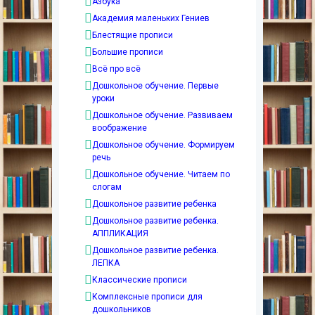
Азбука
Академия маленьких Гениев
Блестящие прописи
Большие прописи
Всё про всё
Дошкольное обучение. Первые
уроки
Дошкольное обучение. Развиваем
воображение
Дошкольное обучение. Формируем
речь
Дошкольное обучение. Читаем по
слогам
Дошкольное развитие ребенка
Дошкольное развитие ребенка.
АППЛИКАЦИЯ
Дошкольное развитие ребенка.
ЛЕПКА
Классические прописи
Комплексные прописи для
дошкольников