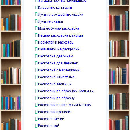
Загадка черных часовщиков
Классные каникулы
Лучшие волшебные сказки
Лучшие сказки
Моя любимая раскраска
Первая раскраска малыша
Посмотри и раскрась
Развивающие раскраски
Раскраска девочкам
Раскраска для девочек
Раскраска с наклейками
Раскраска. Животные
Раскраска. Машины
Раскраски по образцам. Машины
Раскраски по образцу
Раскраски по цветовым меткам
Раскраски-прописи
Раскрась меня!
Раскрась-ка!