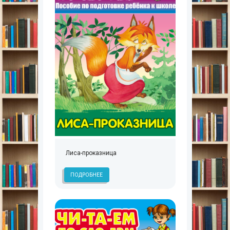
Лиса-проказница
ПОДРОБНЕЕ