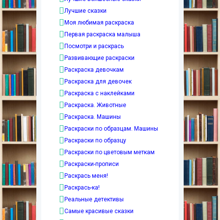
Лучшие сказки
Моя любимая раскраска
Первая раскраска малыша
Посмотри и раскрась
Развивающие раскраски
Раскраска девочкам
Раскраска для девочек
Раскраска с наклейками
Раскраска. Животные
Раскраска. Машины
Раскраски по образцам. Машины
Раскраски по образцу
Раскраски по цветовым меткам
Раскраски-прописи
Раскрась меня!
Раскрась-ка!
Реальные детективы
Самые красивые сказки