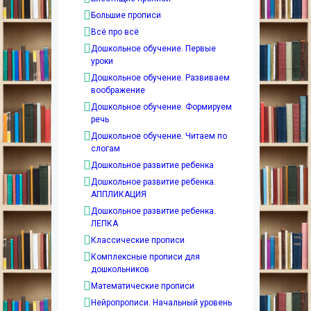
Большие прописи
Всё про всё
Дошкольное обучение. Первые
уроки
Дошкольное обучение. Развиваем
воображение
Дошкольное обучение. Формируем
речь
Дошкольное обучение. Читаем по
слогам
Дошкольное развитие ребенка
Дошкольное развитие ребенка.
АППЛИКАЦИЯ
Дошкольное развитие ребенка.
ЛЕПКА
Классические прописи
Комплексные прописи для
дошкольников
Математические прописи
Нейропрописи. Начальный уровень