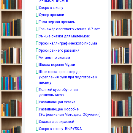
УЧИМСЯ ПИСАТЬ
Скоро в школу
Супер прописи
Твоя первая пропись
Тренажёр слогового чтения. 6-7 лет
Умные сказки для маленьких
Уроки каллиграфического письма
Уроки раннего развития
Читаем по слогам
Школа вороны Мурки
Штриховка: тренажер для
укрепления руки при подготовке к
письму
Полный курс обучения
дошкольников
Развивающая сказка
Развивающее Пособие
(Эффективная Методика Обучения)
Сказка с раскраской
Скоро в школу. ВЫРУБКА