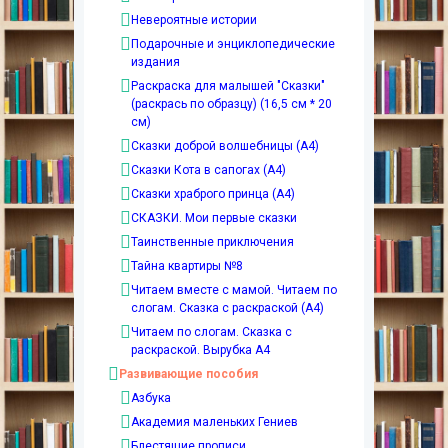
Невероятные истории
Подарочные и энциклопедические
издания
Раскраска для малышей "Сказки"
(раскрась по образцу) (16,5 см * 20
см)
Сказки доброй волшебницы (А4)
Сказки Кота в сапогах (А4)
Сказки храброго принца (А4)
СКАЗКИ. Мои первые сказки
Таинственные приключения
Тайна квартиры №8
Читаем вместе с мамой. Читаем по
слогам. Сказка с раскраской (А4)
Читаем по слогам. Сказка с
раскраской. Вырубка А4
Развивающие пособия
Азбука
Академия маленьких Гениев
Блестящие прописи