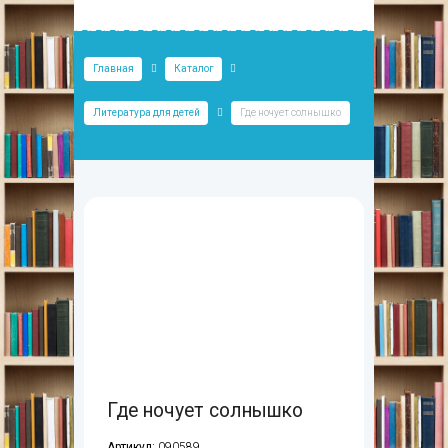
Главная
Каталог
Литература для детей
Где ночует солнышко
Где ночует солнышко
Артикул:
090589