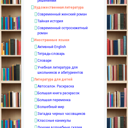
решениями
Художественная литература
Современный женский роман
Тайная история
Современный остросюжетный
роман
Иностранные языки
Активный English
Тетрадь-словарь
Словари
Учебная литература для
школьников и абитуриентов
Литература для детей
Автосалон. Раскраска
Большая книга раскрасок
Большая переменка
Волшебный мир
Загадка черных часовщиков
Классные каникулы
Лучшие волшебные сказки