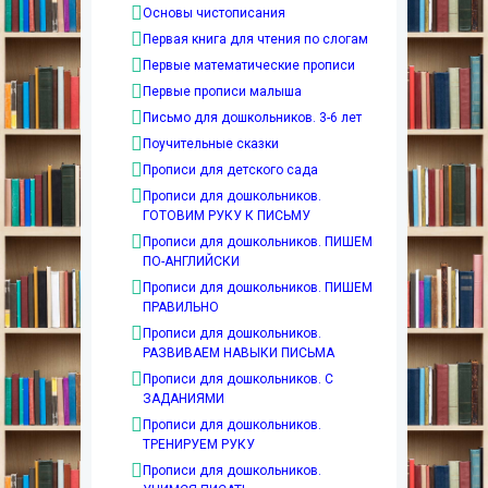
Основы чистописания
Первая книга для чтения по слогам
Первые математические прописи
Первые прописи малыша
Письмо для дошкольников. 3-6 лет
Поучительные сказки
Прописи для детского сада
Прописи для дошкольников.
ГОТОВИМ РУКУ К ПИСЬМУ
Прописи для дошкольников. ПИШЕМ
ПО-АНГЛИЙСКИ
Прописи для дошкольников. ПИШЕМ
ПРАВИЛЬНО
Прописи для дошкольников.
РАЗВИВАЕМ НАВЫКИ ПИСЬМА
Прописи для дошкольников. С
ЗАДАНИЯМИ
Прописи для дошкольников.
ТРЕНИРУЕМ РУКУ
Прописи для дошкольников.