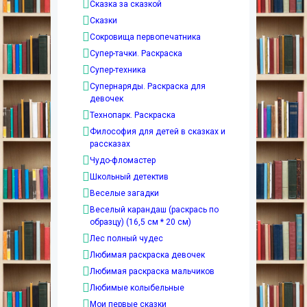
Сказка за сказкой
Сказки
Сокровища первопечатника
Супер-тачки. Раскраска
Супер-техника
Супернаряды. Раскраска для
девочек
Технопарк. Раскраска
Философия для детей в сказках и
рассказах
Чудо-фломастер
Школьный детектив
Веселые загадки
Веселый карандаш (раскрась по
образцу) (16,5 см * 20 см)
Лес полный чудес
Любимая раскраска девочек
Любимая раскраска мальчиков
Любимые колыбельные
Мои первые сказки