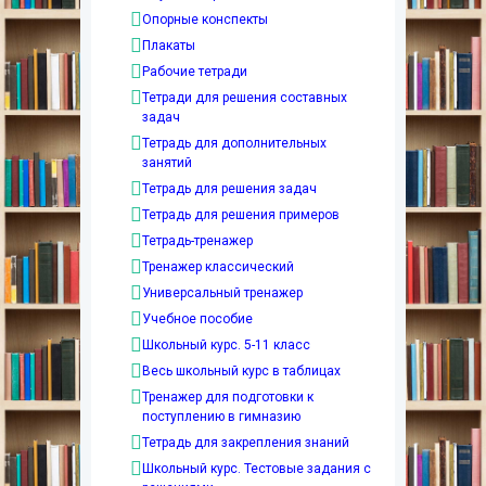
Опорные конспекты
Плакаты
Рабочие тетради
Тетради для решения составных
задач
Тетрадь для дополнительных
занятий
Тетрадь для решения задач
Тетрадь для решения примеров
Тетрадь-тренажер
Тренажер классический
Универсальный тренажер
Учебное пособие
Школьный курс. 5-11 класс
Весь школьный курс в таблицах
Тренажер для подготовки к
поступлению в гимназию
Тетрадь для закрепления знаний
Школьный курс. Тестовые задания с