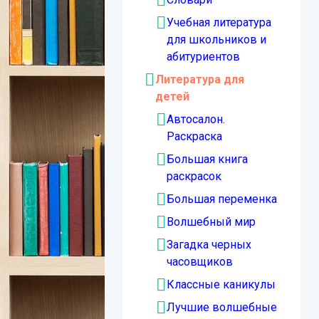
Учебная литература
для школьников и
абитуриентов
Литература для
детей
Автосалон.
Раскраска
Большая книга
раскрасок
Большая переменка
Волшебный мир
Загадка черных
часовщиков
Классные каникулы
Лучшие волшебные