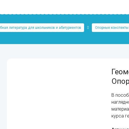
бная литература для школьников и абитуриентов
Опорные конспекты
Геом
Опор
В пособ
наглядн
материа
курса г