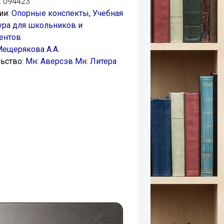
:
094423
ии:
Опорные конспекты
,
Учебная
ура для школьников и
ентов
ещерякова А.А.
ьство:
Мн: Аверсэв
Мн: Литера