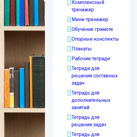
Комплексный
тренажер
Мини-тренажер
Обучение грамоте
Опорные конспекты
Плакаты
Рабочие тетради
Тетради для
решения составных
задач
Тетрадь для
дополнительных
занятий
Тетрадь для
решения задач
Тетрадь для