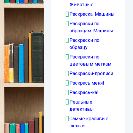
Животные
Раскраска. Машины
Раскраски по
образцам. Машины
Раскраски по
образцу
Раскраски по
цветовым меткам
Раскраски-прописи
Раскрась меня!
Раскрась-ка!
Реальные
детективы
Самые красивые
сказки