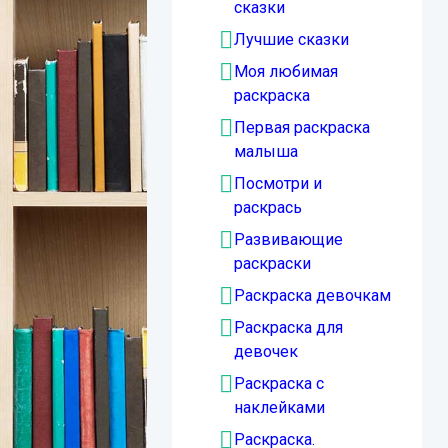
сказки
Лучшие сказки
Моя любимая
раскраска
Первая раскраска
малыша
Посмотри и
раскрась
Развивающие
раскраски
Раскраска девочкам
Раскраска для
девочек
Раскраска с
наклейками
Раскраска.