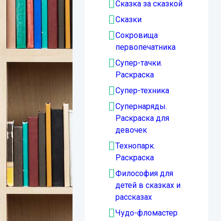
Сказка за сказкой
Сказки
Сокровища
первопечатника
Супер-тачки.
Раскраска
Супер-техника
Супернаряды.
Раскраска для
девочек
Технопарк.
Раскраска
Философия для
детей в сказках и
рассказах
Чудо-фломастер