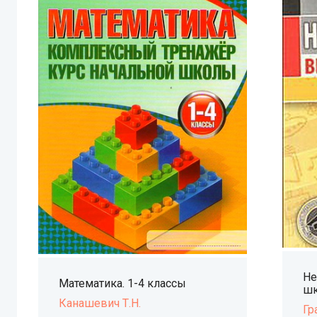
Не
Математика. 1-4 классы
шк
Канашевич Т.Н.
Гр