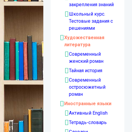
закрепления знаний
Школьный курс.
Тестовые задания с
решениями
Художественная
литература
Современный
женский роман
Тайная история
Современный
остросюжетный
роман
Иностранные языки
Активный English
Тетрадь-словарь
Словари