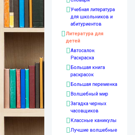
Учебная литература
для школьников и
абитуриентов
Литература для
детей
Автосалон.
Раскраска
Большая книга
раскрасок
Большая переменка
Волшебный мир
Загадка черных
часовщиков
Классные каникулы
Лучшие волшебные