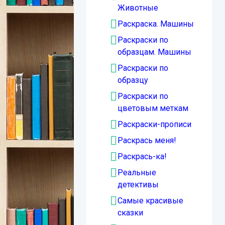
Животные
Раскраска. Машины
Раскраски по
образцам. Машины
Раскраски по
образцу
Раскраски по
цветовым меткам
Раскраски-прописи
Раскрась меня!
Раскрась-ка!
Реальные
детективы
Самые красивые
сказки