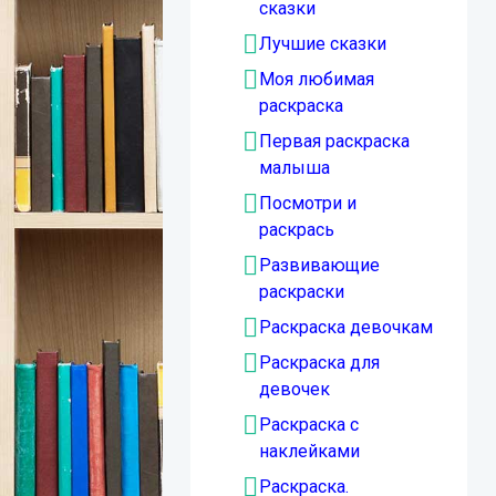
сказки
Лучшие сказки
Моя любимая
раскраска
Первая раскраска
малыша
Посмотри и
раскрась
Развивающие
раскраски
Раскраска девочкам
Раскраска для
девочек
Раскраска с
наклейками
Раскраска.