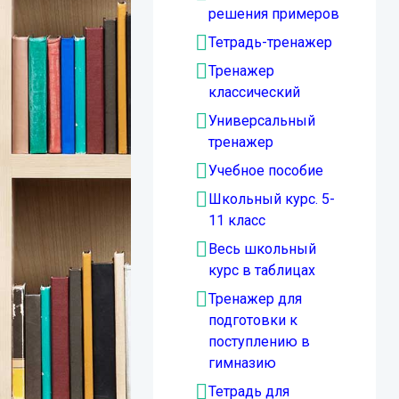
решения примеров
Тетрадь-тренажер
Тренажер
классический
Универсальный
тренажер
Учебное пособие
Школьный курс. 5-
11 класс
Весь школьный
курс в таблицах
Тренажер для
подготовки к
поступлению в
гимназию
Тетрадь для