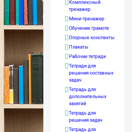
Комплексный
тренажер
Мини-тренажер
Обучение грамоте
Опорные конспекты
Плакаты
Рабочие тетради
Тетради для
решения составных
задач
Тетрадь для
дополнительных
занятий
Тетрадь для
решения задач
Тетрадь для