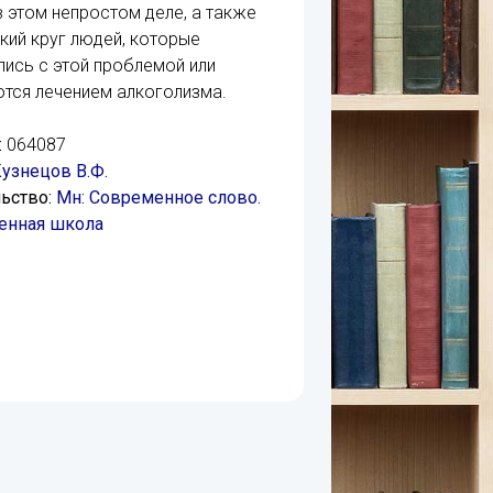
в этом непростом деле, а также
кий круг людей, которые
лись с этой проблемой или
тся лечением алкоголизма.
:
064087
узнецов В.Ф.
ьство:
Мн: Современное слово.
енная школа