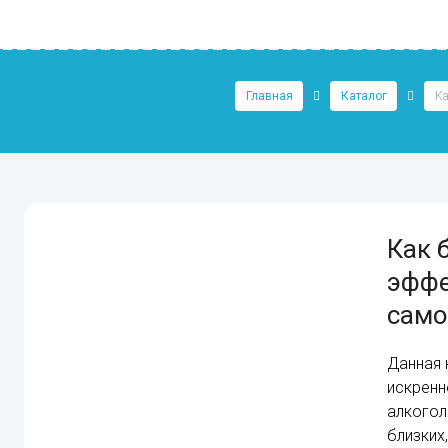
Главная
Каталог
Ка
Как 
эффе
само
Данная к
искренн
алкогол
близких