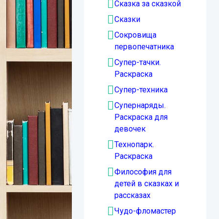
Сказка за сказкой
Сказки
Сокровища
первопечатника
Супер-тачки.
Раскраска
Супер-техника
Супернаряды.
Раскраска для
девочек
Технопарк.
Раскраска
Философия для
детей в сказках и
рассказах
Чудо-фломастер