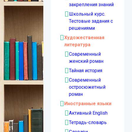
закрепления знаний
Школьный курс.
Тестовые задания с
решениями
Художественная
литература
Современный
женский роман
Тайная история
Современный
остросюжетный
роман
Иностранные языки
Активный English
Тетрадь-словарь
Словари