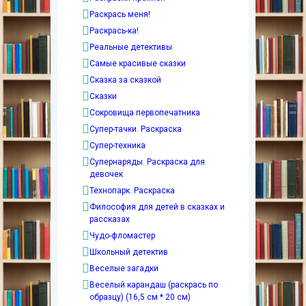
Раскрась меня!
Раскрась-ка!
Реальные детективы
Самые красивые сказки
Сказка за сказкой
Сказки
Сокровища первопечатника
Супер-тачки. Раскраска
Супер-техника
Супернаряды. Раскраска для
девочек
Технопарк. Раскраска
Философия для детей в сказках и
рассказах
Чудо-фломастер
Школьный детектив
Веселые загадки
Веселый карандаш (раскрась по
образцу) (16,5 см * 20 см)