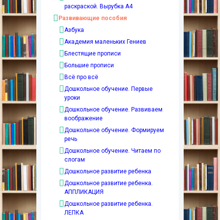
раскраской. Вырубка А4
Развивающие пособия
Азбука
Академия маленьких Гениев
Блестящие прописи
Большие прописи
Всё про всё
Дошкольное обучение. Первые
уроки
Дошкольное обучение. Развиваем
воображение
Дошкольное обучение. Формируем
речь
Дошкольное обучение. Читаем по
слогам
Дошкольное развитие ребенка
Дошкольное развитие ребенка.
АППЛИКАЦИЯ
Дошкольное развитие ребенка.
ЛЕПКА