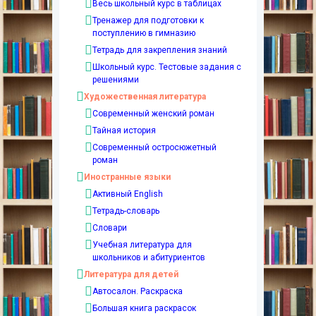
Весь школьный курс в таблицах
Тренажер для подготовки к
поступлению в гимназию
Тетрадь для закрепления знаний
Школьный курс. Тестовые задания с
решениями
Художественная литература
Современный женский роман
Тайная история
Современный остросюжетный
роман
Иностранные языки
Активный English
Тетрадь-словарь
Словари
Учебная литература для
школьников и абитуриентов
Литература для детей
Автосалон. Раскраска
Большая книга раскрасок