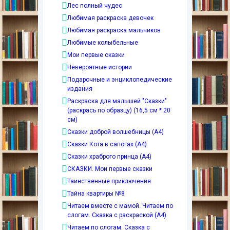
Лес полный чудес
Любимая раскраска девочек
Любимая раскраска мальчиков
Любимые колыбельные
Мои первые сказки
Невероятные истории
Подарочные и энциклопедические
издания
Раскраска для малышей "Сказки"
(раскрась по образцу) (16,5 см * 20
см)
Сказки доброй волшебницы (А4)
Сказки Кота в сапогах (А4)
Сказки храброго принца (А4)
СКАЗКИ. Мои первые сказки
Таинственные приключения
Тайна квартиры №8
Читаем вместе с мамой. Читаем по
слогам. Сказка с раскраской (А4)
Читаем по слогам. Сказка с