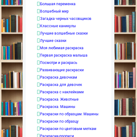
Большая переменка
Волшебный мир
Загадка черных часовщиков
Классные каникулы
Лучшие волшебные сказки
Лучшие сказки
Моя любимая раскраска
Первая раскраска малыша
Посмотри и раскрась
Развивающие раскраски
Раскраска девочкам
Раскраска для девочек
Раскраска с наклейками
Раскраска. Животные
Раскраска. Машины
Раскраски по образцам. Машины
Раскраски по образцу
Раскраски по цветовым меткам
Раскраски-прописи