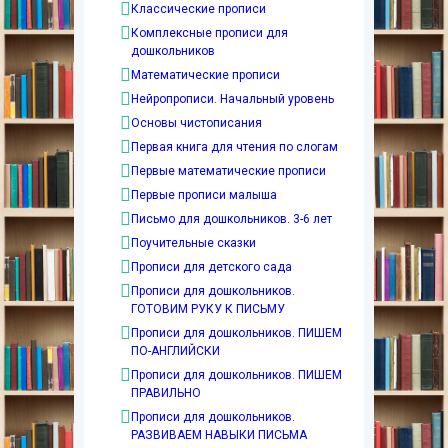
Классические прописи
Комплексные прописи для
дошкольников
Математические прописи
Нейропрописи. Начальный уровень
Основы чистописания
Первая книга для чтения по слогам
Первые математические прописи
Первые прописи малыша
Письмо для дошкольников. 3-6 лет
Поучительные сказки
Прописи для детского сада
Прописи для дошкольников.
ГОТОВИМ РУКУ К ПИСЬМУ
Прописи для дошкольников. ПИШЕМ
ПО-АНГЛИЙСКИ
Прописи для дошкольников. ПИШЕМ
ПРАВИЛЬНО
Прописи для дошкольников.
РАЗВИВАЕМ НАВЫКИ ПИСЬМА