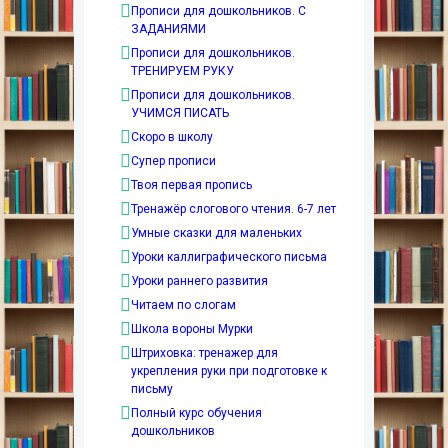
Прописи для дошкольников. С
ЗАДАНИЯМИ
Прописи для дошкольников.
ТРЕНИРУЕМ РУКУ
Прописи для дошкольников.
УЧИМСЯ ПИСАТЬ
Скоро в школу
Супер прописи
Твоя первая пропись
Тренажёр слогового чтения. 6-7 лет
Умные сказки для маленьких
Уроки каллиграфического письма
Уроки раннего развития
Читаем по слогам
Школа вороны Мурки
Штриховка: тренажер для
укрепления руки при подготовке к
письму
Полный курс обучения
дошкольников