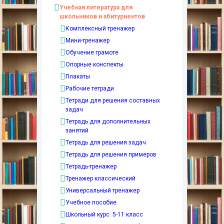
Учебная литература для
школьников и абитуриентов
Комплексный тренажер
Мини-тренажер
Обучение грамоте
Опорные конспекты
Плакаты
Рабочие тетради
Тетради для решения составных
задач
Тетрадь для дополнительных
занятий
Тетрадь для решения задач
Тетрадь для решения примеров
Тетрадь-тренажер
Тренажер классический
Универсальный тренажер
Учебное пособие
Школьный курс. 5-11 класс