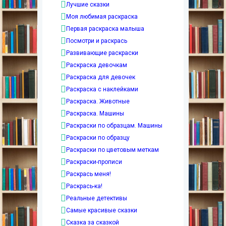
Лучшие сказки
Моя любимая раскраска
Первая раскраска малыша
Посмотри и раскрась
Развивающие раскраски
Раскраска девочкам
Раскраска для девочек
Раскраска с наклейками
Раскраска. Животные
Раскраска. Машины
Раскраски по образцам. Машины
Раскраски по образцу
Раскраски по цветовым меткам
Раскраски-прописи
Раскрась меня!
Раскрась-ка!
Реальные детективы
Самые красивые сказки
Сказка за сказкой