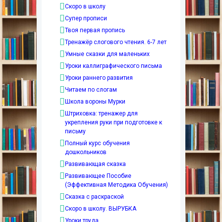
Скоро в школу
Супер прописи
Твоя первая пропись
Тренажёр слогового чтения. 6-7 лет
Умные сказки для маленьких
Уроки каллиграфического письма
Уроки раннего развития
Читаем по слогам
Школа вороны Мурки
Штриховка: тренажер для
укрепления руки при подготовке к
письму
Полный курс обучения
дошкольников
Развивающая сказка
Развивающее Пособие
(Эффективная Методика Обучения)
Сказка с раскраской
Скоро в школу. ВЫРУБКА
Уроки труда