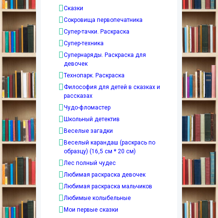
Сказки
Сокровища первопечатника
Супер-тачки. Раскраска
Супер-техника
Супернаряды. Раскраска для
девочек
Технопарк. Раскраска
Философия для детей в сказках и
рассказах
Чудо-фломастер
Школьный детектив
Веселые загадки
Веселый карандаш (раскрась по
образцу) (16,5 см * 20 см)
Лес полный чудес
Любимая раскраска девочек
Любимая раскраска мальчиков
Любимые колыбельные
Мои первые сказки