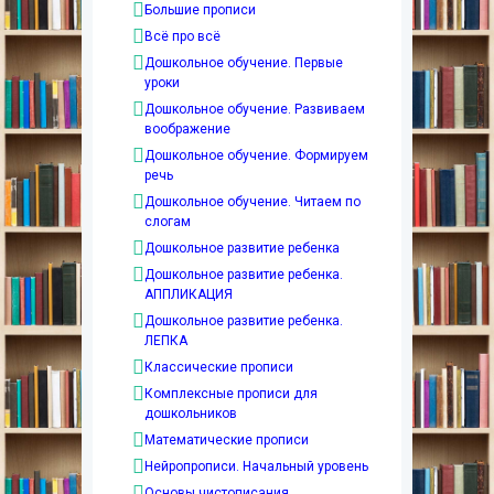
Большие прописи
Всё про всё
Дошкольное обучение. Первые
уроки
Дошкольное обучение. Развиваем
воображение
Дошкольное обучение. Формируем
речь
Дошкольное обучение. Читаем по
слогам
Дошкольное развитие ребенка
Дошкольное развитие ребенка.
АППЛИКАЦИЯ
Дошкольное развитие ребенка.
ЛЕПКА
Классические прописи
Комплексные прописи для
дошкольников
Математические прописи
Нейропрописи. Начальный уровень
Основы чистописания