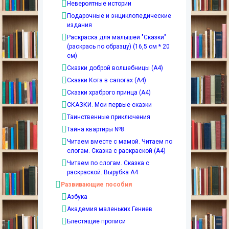
Невероятные истории
Подарочные и энциклопедические
издания
Раскраска для малышей "Сказки"
(раскрась по образцу) (16,5 см * 20
см)
Сказки доброй волшебницы (А4)
Сказки Кота в сапогах (А4)
Сказки храброго принца (А4)
СКАЗКИ. Мои первые сказки
Таинственные приключения
Тайна квартиры №8
Читаем вместе с мамой. Читаем по
слогам. Сказка с раскраской (А4)
Читаем по слогам. Сказка с
раскраской. Вырубка А4
Развивающие пособия
Азбука
Академия маленьких Гениев
Блестящие прописи