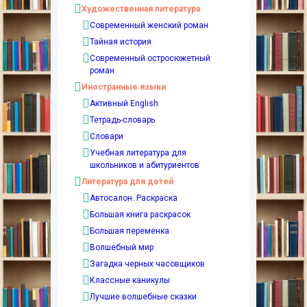
Художественная литература
Современный женский роман
Тайная история
Современный остросюжетный
роман
Иностранные языки
Активный English
Тетрадь-словарь
Словари
Учебная литература для
школьников и абитуриентов
Литература для детей
Автосалон. Раскраска
Большая книга раскрасок
Большая переменка
Волшебный мир
Загадка черных часовщиков
Классные каникулы
Лучшие волшебные сказки