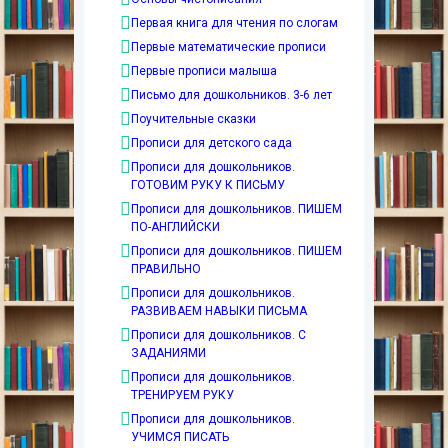
Первая книга для чтения по слогам
Первые математические прописи
Первые прописи малыша
Письмо для дошкольников. 3-6 лет
Поучительные сказки
Прописи для детского сада
Прописи для дошкольников.
ГОТОВИМ РУКУ К ПИСЬМУ
Прописи для дошкольников. ПИШЕМ
ПО-АНГЛИЙСКИ
Прописи для дошкольников. ПИШЕМ
ПРАВИЛЬНО
Прописи для дошкольников.
РАЗВИВАЕМ НАВЫКИ ПИСЬМА
Прописи для дошкольников. С
ЗАДАНИЯМИ
Прописи для дошкольников.
ТРЕНИРУЕМ РУКУ
Прописи для дошкольников.
УЧИМСЯ ПИСАТЬ