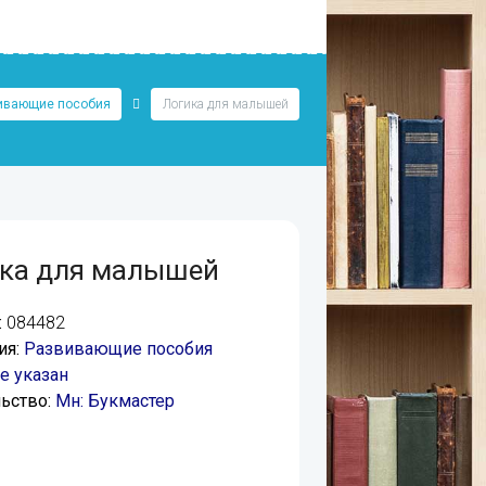
ивающие пособия
Логика для малышей
ка для малышей
:
084482
ия:
Развивающие пособия
е указан
ьство:
Мн: Букмастер