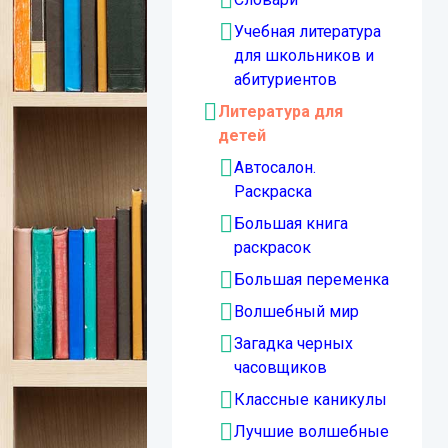
Учебная литература
для школьников и
абитуриентов
Литература для
детей
Автосалон.
Раскраска
Большая книга
раскрасок
Большая переменка
Волшебный мир
Загадка черных
часовщиков
Классные каникулы
Лучшие волшебные