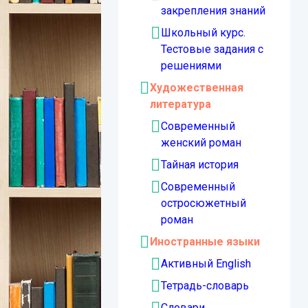
закрепления знаний
Школьный курс.
Тестовые задания с
решениями
Художественная
литература
Современный
женский роман
Тайная история
Современный
остросюжетный
роман
Иностранные языки
Активный English
Тетрадь-словарь
Словари