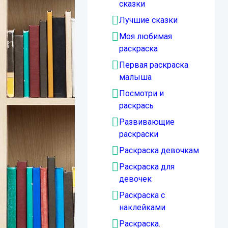
сказки
Лучшие сказки
Моя любимая
раскраска
Первая раскраска
малыша
Посмотри и
раскрась
Развивающие
раскраски
Раскраска девочкам
Раскраска для
девочек
Раскраска с
наклейками
Раскраска.