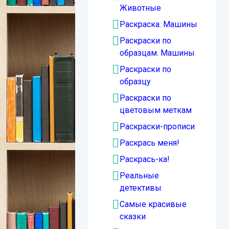
Животные
Раскраска. Машины
Раскраски по
образцам. Машины
Раскраски по
образцу
Раскраски по
цветовым меткам
Раскраски-прописи
Раскрась меня!
Раскрась-ка!
Реальные
детективы
Самые красивые
сказки