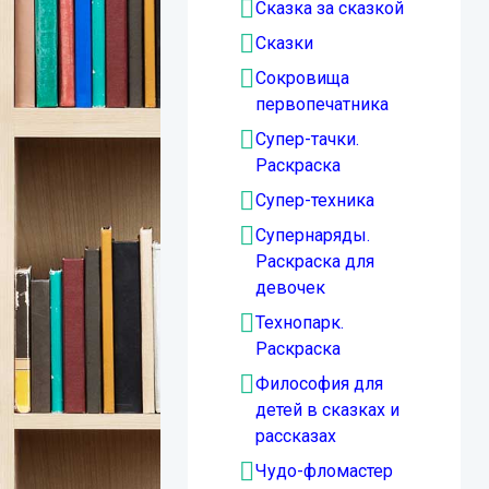
Сказка за сказкой
Сказки
Сокровища
первопечатника
Супер-тачки.
Раскраска
Супер-техника
Супернаряды.
Раскраска для
девочек
Технопарк.
Раскраска
Философия для
детей в сказках и
рассказах
Чудо-фломастер