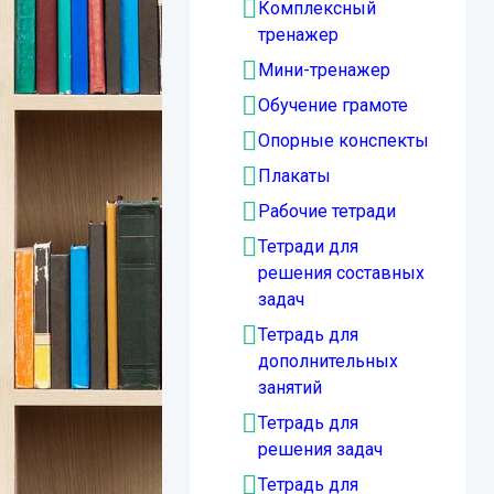
Комплексный
тренажер
Мини-тренажер
Обучение грамоте
Опорные конспекты
Плакаты
Рабочие тетради
Тетради для
решения составных
задач
Тетрадь для
дополнительных
занятий
Тетрадь для
решения задач
Тетрадь для