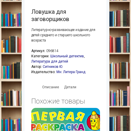
Ловушка для
заговорщиков
Литературно-развивающее издание для
детей среднего и старшего школьного
возраста
Артикул:
096814
Категории:
Школьный детектив
,
Литература для детей
Автор:
Ситников Ю.
Издательство:
Мн: Литера Гранд
Описание
Детали
Похожие товары