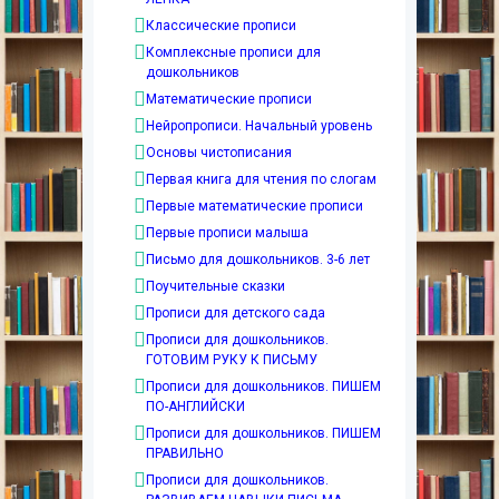
Классические прописи
Комплексные прописи для
дошкольников
Математические прописи
Нейропрописи. Начальный уровень
Основы чистописания
Первая книга для чтения по слогам
Первые математические прописи
Первые прописи малыша
Письмо для дошкольников. 3-6 лет
Поучительные сказки
Прописи для детского сада
Прописи для дошкольников.
ГОТОВИМ РУКУ К ПИСЬМУ
Прописи для дошкольников. ПИШЕМ
ПО-АНГЛИЙСКИ
Прописи для дошкольников. ПИШЕМ
ПРАВИЛЬНО
Прописи для дошкольников.