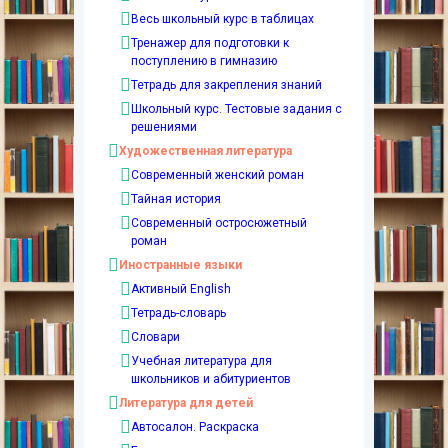
Весь школьный курс в таблицах
Тренажер для подготовки к
поступлению в гимназию
Тетрадь для закрепления знаний
Школьный курс. Тестовые задания с
решениями
Художественная литература
Современный женский роман
Тайная история
Современный остросюжетный
роман
Иностранные языки
Активный English
Тетрадь-словарь
Словари
Учебная литература для
школьников и абитуриентов
Литература для детей
Автосалон. Раскраска