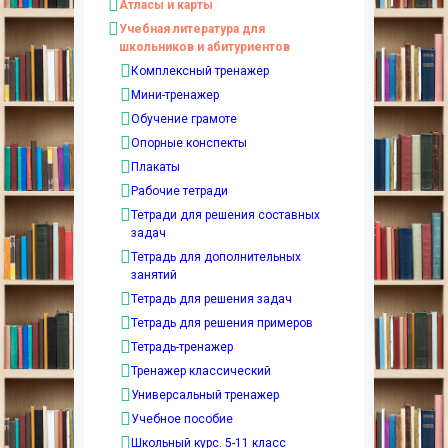
Атласы и карты
Учебная литература для
школьников и абитуриентов
Комплексный тренажер
Мини-тренажер
Обучение грамоте
Опорные конспекты
Плакаты
Рабочие тетради
Тетради для решения составных
задач
Тетрадь для дополнительных
занятий
Тетрадь для решения задач
Тетрадь для решения примеров
Тетрадь-тренажер
Тренажер классический
Универсальный тренажер
Учебное пособие
Школьный курс. 5-11 класс