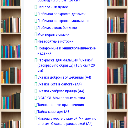
образцу) (16,5 см * 20 см)
Лес полный чудес
Любимая раскраска девочек
Любимая раскраска мальчиков
Любимые колыбельные
Мои первые сказки
Невероятные истории
Подарочные и энциклопедические
издания
Раскраска для малышей "Сказки"
(раскрась по образцу) (16,5 см * 20
см)
Сказки доброй волшебницы (А4)
Сказки Кота в сапогах (А4)
Сказки храброго принца (А4)
СКАЗКИ. Мои первые сказки
Таинственные приключения
Тайна квартиры №8
Читаем вместе с мамой. Читаем по
слогам. Сказка с раскраской (А4)