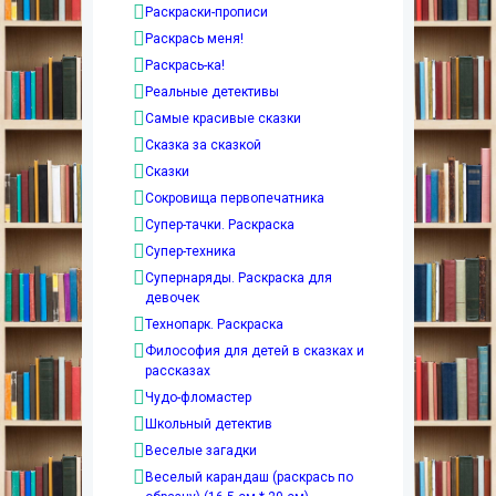
Раскраски-прописи
Раскрась меня!
Раскрась-ка!
Реальные детективы
Самые красивые сказки
Сказка за сказкой
Сказки
Сокровища первопечатника
Супер-тачки. Раскраска
Супер-техника
Супернаряды. Раскраска для
девочек
Технопарк. Раскраска
Философия для детей в сказках и
рассказах
Чудо-фломастер
Школьный детектив
Веселые загадки
Веселый карандаш (раскрась по