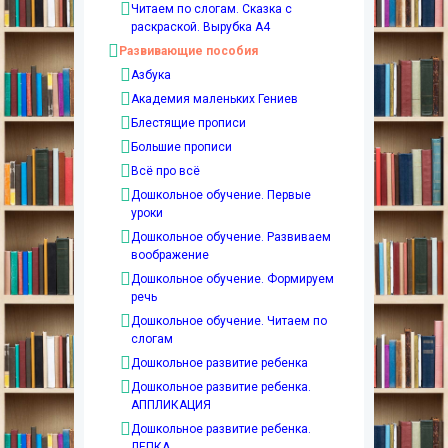
Читаем по слогам. Сказка с
раскраской. Вырубка А4
Развивающие пособия
Азбука
Академия маленьких Гениев
Блестящие прописи
Большие прописи
Всё про всё
Дошкольное обучение. Первые
уроки
Дошкольное обучение. Развиваем
воображение
Дошкольное обучение. Формируем
речь
Дошкольное обучение. Читаем по
слогам
Дошкольное развитие ребенка
Дошкольное развитие ребенка.
АППЛИКАЦИЯ
Дошкольное развитие ребенка.
ЛЕПКА