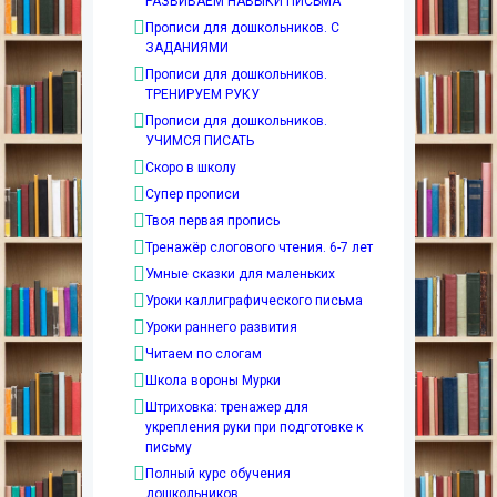
РАЗВИВАЕМ НАВЫКИ ПИСЬМА
Прописи для дошкольников. С
ЗАДАНИЯМИ
Прописи для дошкольников.
ТРЕНИРУЕМ РУКУ
Прописи для дошкольников.
УЧИМСЯ ПИСАТЬ
Скоро в школу
Супер прописи
Твоя первая пропись
Тренажёр слогового чтения. 6-7 лет
Умные сказки для маленьких
Уроки каллиграфического письма
Уроки раннего развития
Читаем по слогам
Школа вороны Мурки
Штриховка: тренажер для
укрепления руки при подготовке к
письму
Полный курс обучения
дошкольников