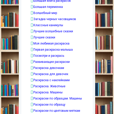
Большая книга раскрасок
Большая переменка
Волшебный мир
Загадка черных часовщиков
Классные каникулы
Лучшие волшебные сказки
Лучшие сказки
Моя любимая раскраска
Первая раскраска малыша
Посмотри и раскрась
Развивающие раскраски
Раскраска девочкам
Раскраска для девочек
Раскраска с наклейками
Раскраска. Животные
Раскраска. Машины
Раскраски по образцам. Машины
Раскраски по образцу
Раскраски по цветовым меткам