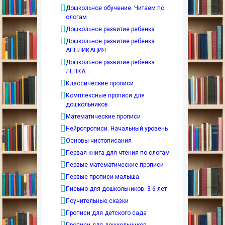
Дошкольное обучение. Читаем по
слогам
Дошкольное развитие ребенка
Дошкольное развитие ребенка.
АППЛИКАЦИЯ
Дошкольное развитие ребенка.
ЛЕПКА
Классические прописи
Комплексные прописи для
дошкольников
Математические прописи
Нейропрописи. Начальный уровень
Основы чистописания
Первая книга для чтения по слогам
Первые математические прописи
Первые прописи малыша
Письмо для дошкольников. 3-6 лет
Поучительные сказки
Прописи для детского сада
Прописи для дошкольников.