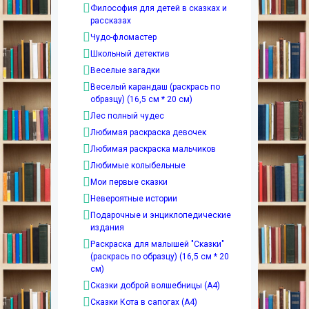
Философия для детей в сказках и
рассказах
Чудо-фломастер
Школьный детектив
Веселые загадки
Веселый карандаш (раскрась по
образцу) (16,5 см * 20 см)
Лес полный чудес
Любимая раскраска девочек
Любимая раскраска мальчиков
Любимые колыбельные
Мои первые сказки
Невероятные истории
Подарочные и энциклопедические
издания
Раскраска для малышей "Сказки"
(раскрась по образцу) (16,5 см * 20
см)
Сказки доброй волшебницы (А4)
Сказки Кота в сапогах (А4)