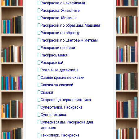
Раскраска с наклейками
Раскраска. Животные
Раскраска. Машины
Раскраски по образцам. Машины
Раскраски по образцу
Раскраски по цветовым меткам
Раскраски-прописи
Раскрась меня!
Раскрась-ка!
Реальные детективы
Самые красивые сказки
Сказка за сказкой
Сказки
Сокровища первопечатника
Супер-тачки. Раскраска
Супер-техника
Супернаряды. Раскраска для
девочек
Технопарк. Раскраска