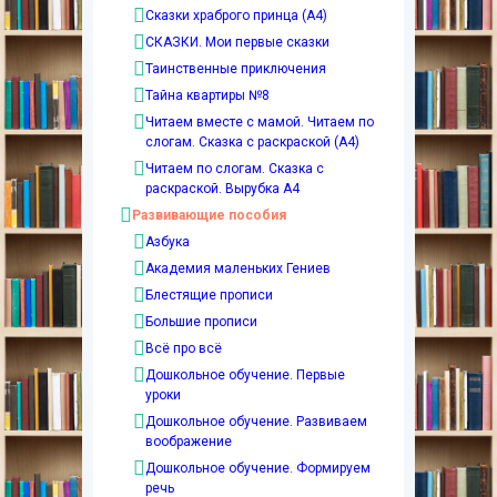
Сказки храброго принца (А4)
СКАЗКИ. Мои первые сказки
Таинственные приключения
Тайна квартиры №8
Читаем вместе с мамой. Читаем по
слогам. Сказка с раскраской (А4)
Читаем по слогам. Сказка с
раскраской. Вырубка А4
Развивающие пособия
Азбука
Академия маленьких Гениев
Блестящие прописи
Большие прописи
Всё про всё
Дошкольное обучение. Первые
уроки
Дошкольное обучение. Развиваем
воображение
Дошкольное обучение. Формируем
речь