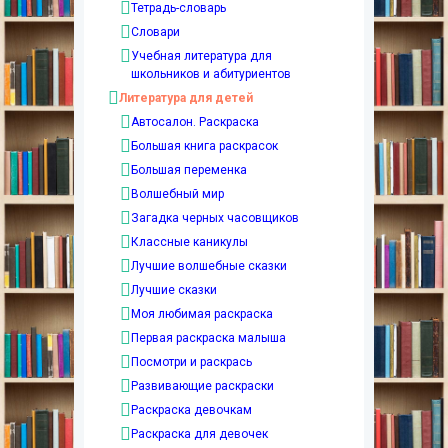
Тетрадь-словарь
Словари
Учебная литература для
школьников и абитуриентов
Литература для детей
Автосалон. Раскраска
Большая книга раскрасок
Большая переменка
Волшебный мир
Загадка черных часовщиков
Классные каникулы
Лучшие волшебные сказки
Лучшие сказки
Моя любимая раскраска
Первая раскраска малыша
Посмотри и раскрась
Развивающие раскраски
Раскраска девочкам
Раскраска для девочек