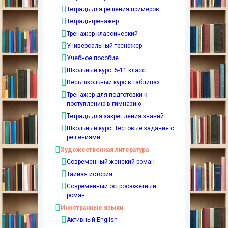
Тетрадь для решения примеров
Тетрадь-тренажер
Тренажер классический
Универсальный тренажер
Учебное пособие
Школьный курс. 5-11 класс
Весь школьный курс в таблицах
Тренажер для подготовки к
поступлению в гимназию
Тетрадь для закрепления знаний
Школьный курс. Тестовые задания с
решениями
Художественная литература
Современный женский роман
Тайная история
Современный остросюжетный
роман
Иностранные языки
Активный English