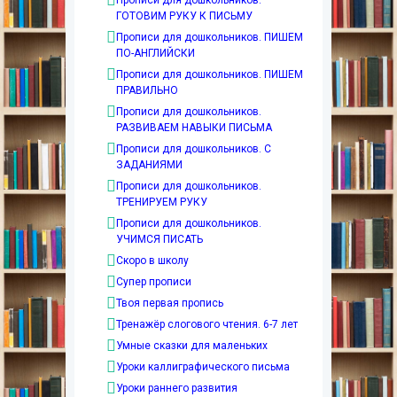
ГОТОВИМ РУКУ К ПИСЬМУ
Прописи для дошкольников. ПИШЕМ
ПО-АНГЛИЙСКИ
Прописи для дошкольников. ПИШЕМ
ПРАВИЛЬНО
Прописи для дошкольников.
РАЗВИВАЕМ НАВЫКИ ПИСЬМА
Прописи для дошкольников. С
ЗАДАНИЯМИ
Прописи для дошкольников.
ТРЕНИРУЕМ РУКУ
Прописи для дошкольников.
УЧИМСЯ ПИСАТЬ
Скоро в школу
Супер прописи
Твоя первая пропись
Тренажёр слогового чтения. 6-7 лет
Умные сказки для маленьких
Уроки каллиграфического письма
Уроки раннего развития