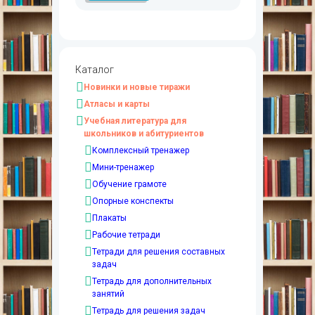
Каталог
Новинки и новые тиражи
Атласы и карты
Учебная литература для
школьников и абитуриентов
Комплексный тренажер
Мини-тренажер
Обучение грамоте
Опорные конспекты
Плакаты
Рабочие тетради
Тетради для решения составных
задач
Тетрадь для дополнительных
занятий
Тетрадь для решения задач