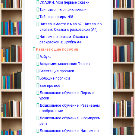
СКАЗКИ. Мои первые сказки
Таинственные приключения
Тайна квартиры №8
Читаем вместе с мамой. Читаем по
слогам. Сказка с раскраской (А4)
Читаем по слогам. Сказка с
раскраской. Вырубка А4
Развивающие пособия
Азбука
Академия маленьких Гениев
Блестящие прописи
Большие прописи
Всё про всё
Дошкольное обучение. Первые
уроки
Дошкольное обучение. Развиваем
воображение
Дошкольное обучение. Формируем
речь
Дошкольное обучение. Читаем по