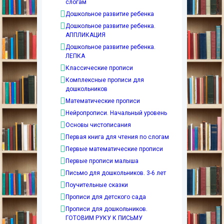
слогам
Дошкольное развитие ребенка
Дошкольное развитие ребенка.
АППЛИКАЦИЯ
Дошкольное развитие ребенка.
ЛЕПКА
Классические прописи
Комплексные прописи для
дошкольников
Математические прописи
Нейропрописи. Начальный уровень
Основы чистописания
Первая книга для чтения по слогам
Первые математические прописи
Первые прописи малыша
Письмо для дошкольников. 3-6 лет
Поучительные сказки
Прописи для детского сада
Прописи для дошкольников.
ГОТОВИМ РУКУ К ПИСЬМУ