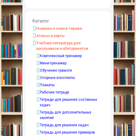
Каталог
Новинки и новые тиражи
Атласы и карты
Учебная литература для
школьников и абитуриентов
Комплексный тренажер
Мини-тренажер
Обучение грамоте
Опорные конспекты
Плакаты
Рабочие тетради
Тетради для решения составных
задач
Тетрадь для дополнительных
занятий
Тетрадь для решения задач
Тетрадь для решения примеров