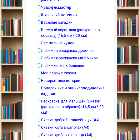
Чудо-фломастер
Школьный детектив
Веселые загадки
Веселый карандаш (раскрась по
образцу) (16,5 см * 20 см)
Лес полный чудес
Любимая раскраска девочек
Любимая раскраска мальчиков
Любимые колыбельные
Мои первые сказки
Невероятные истории
Подарочные и энциклопедические
издания
Раскраска для малышей "Сказки"
(раскрась по образцу) (16,5 см * 20
см)
Сказки доброй волшебницы (А4)
Сказки Кота в сапогах (А4)
Сказки храброго принца (А4)