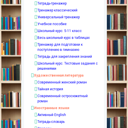
Тетрадь-тренажер
Тренажер классический
Универсальный тренажер
Учебное пособие
Школьный курс. 5-11 класс
Весь школьный курс в таблицах
Тренажер для подготовки к
поступлению в гимназию
Тетрадь для закрепления знаний
Школьный курс. Тестовые задания с
решениями
Художественная литература
Современный женский роман
Тайная история
Современный остросюжетный
роман
Иностранные языки
Активный English
Тетрадь-словарь