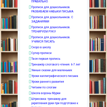
ПРАВИЛЬНО
Прописи для дошкольников.
РАЗВИВАЕМ НАВЫКИ ПИСЬМА
Прописи для дошкольников. С
ЗАДАНИЯМИ
Прописи для дошкольников.
ТРЕНИРУЕМ РУКУ
Прописи для дошкольников.
УЧИМСЯ ПИСАТЬ
Скоро в школу
Супер прописи
Твоя первая пропись
Тренажёр слогового чтения. 6-7 лет
Умные сказки для маленьких
Уроки каллиграфического письма
Уроки раннего развития
Читаем по слогам
Школа вороны Мурки
Штриховка: тренажер для
укрепления руки при подготовке к