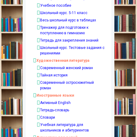
Учебное пособие
Школьный курс. 5-11 класс
Весь школьный курс в таблицах
Тренажер для подготовки к
поступлению в гимназию
Тетрадь для закрепления знаний
Школьный курс. Тестовые задания с
решениями
Художественная литература
Современный женский роман
Тайная история
Современный остросюжетный
роман
Иностранные языки
Активный English
Тетрадь-словарь
Словари
Учебная литература для
школьников и абитуриентов