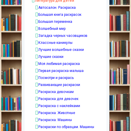
Литература для детей
Автосалон. Раскраска
Большая книга раскрасок
Большая переменка
Волшебный мир
Загадка черных часовщиков
Классные каникулы
Лучшие волшебные сказки
Лучшие сказки
Моя любимая раскраска
Первая раскраска малыша
Посмотри и раскрась
Развивающие раскраски
Раскраска девочкам
Раскраска для девочек
Раскраска с наклейками
Раскраска. Животные
Раскраска. Машины
Раскраски по образцам. Машины