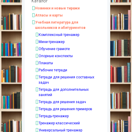
Каталог
Новинки и новые тиражи
Атласы и карты
Учебная литература для
школьников и абитуриентов
Комплексный тренажер
Мини-тренажер
Обучение грамоте
Опорные конспекты
Плакаты
Рабочие тетради
Тетради для решения составных
задач
Тетрадь для дополнительных
занятий
Тетрадь для решения задач
Тетрадь для решения примеров
Тетрадь-тренажер
Тренажер классический
Универсальный тренажер