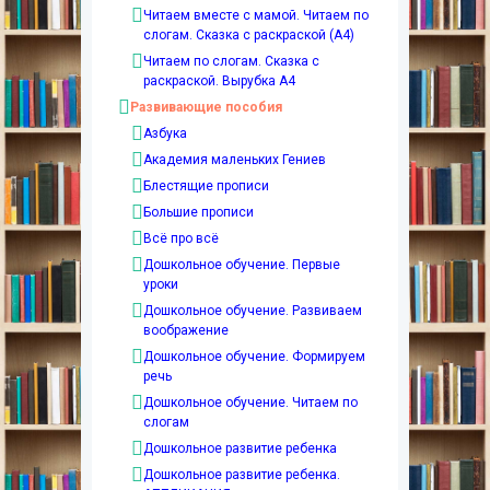
Читаем вместе с мамой. Читаем по
слогам. Сказка с раскраской (А4)
Читаем по слогам. Сказка с
раскраской. Вырубка А4
Развивающие пособия
Азбука
Академия маленьких Гениев
Блестящие прописи
Большие прописи
Всё про всё
Дошкольное обучение. Первые
уроки
Дошкольное обучение. Развиваем
воображение
Дошкольное обучение. Формируем
речь
Дошкольное обучение. Читаем по
слогам
Дошкольное развитие ребенка
Дошкольное развитие ребенка.