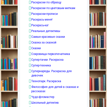
Раскраски по образцу
Раскраски по цветовым меткам
Раскраски-прописи
Раскрась меня!
Раскрась-ка!
Реальные детективы
Самые красивые сказки
Сказка за сказкой
Сказки
Сокровища первопечатника
Супер-тачки. Раскраска
Супер-техника
Супернаряды. Раскраска для
девочек
Технопарк. Раскраска
Философия для детей в сказках и
рассказах
Чудо-фломастер
Школьный детектив