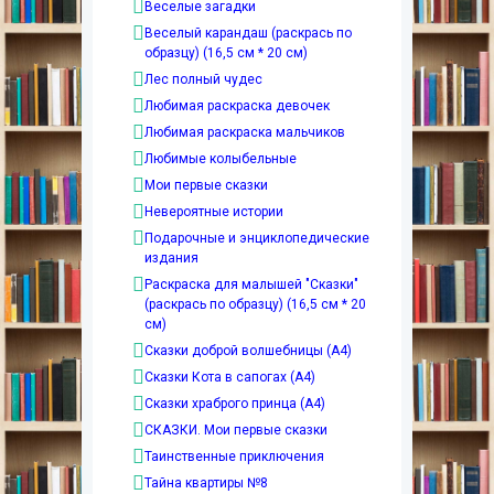
Веселые загадки
Веселый карандаш (раскрась по
образцу) (16,5 см * 20 см)
Лес полный чудес
Любимая раскраска девочек
Любимая раскраска мальчиков
Любимые колыбельные
Мои первые сказки
Невероятные истории
Подарочные и энциклопедические
издания
Раскраска для малышей "Сказки"
(раскрась по образцу) (16,5 см * 20
см)
Сказки доброй волшебницы (А4)
Сказки Кота в сапогах (А4)
Сказки храброго принца (А4)
СКАЗКИ. Мои первые сказки
Таинственные приключения
Тайна квартиры №8