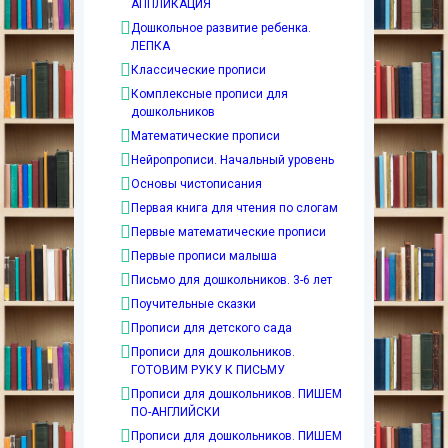
АППЛИКАЦИЯ
Дошкольное развитие ребенка.
ЛЕПКА
Классические прописи
Комплексные прописи для
дошкольников
Математические прописи
Нейропрописи. Начальный уровень
Основы чистописания
Первая книга для чтения по слогам
Первые математические прописи
Первые прописи малыша
Письмо для дошкольников. 3-6 лет
Поучительные сказки
Прописи для детского сада
Прописи для дошкольников.
ГОТОВИМ РУКУ К ПИСЬМУ
Прописи для дошкольников. ПИШЕМ
ПО-АНГЛИЙСКИ
Прописи для дошкольников. ПИШЕМ