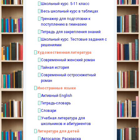
Школьный курс. 5-11 класс
Весь школьный курс в таблицах
Тренажер для подготовки к
поступлению в гимназию
Тетрадь для закрепления знаний
Школьный курс. Тестовые задания с
решениями
Художественная литература
Современный женский роман
Тайная история
Современный остросюжетный
роман
Иностранные языки
Активный English
Тетрадь-словарь
Словари
Учебная литература для
школьников и абитуриентов
Литература для детей
Автосалон. Раскраска