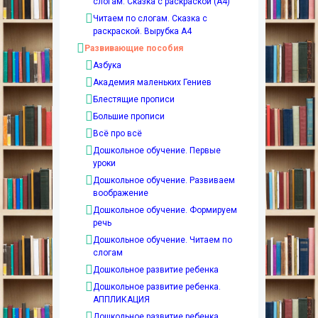
слогам. Сказка с раскраской (А4)
Читаем по слогам. Сказка с
раскраской. Вырубка А4
Развивающие пособия
Азбука
Академия маленьких Гениев
Блестящие прописи
Большие прописи
Всё про всё
Дошкольное обучение. Первые
уроки
Дошкольное обучение. Развиваем
воображение
Дошкольное обучение. Формируем
речь
Дошкольное обучение. Читаем по
слогам
Дошкольное развитие ребенка
Дошкольное развитие ребенка.
АППЛИКАЦИЯ
Дошкольное развитие ребенка.