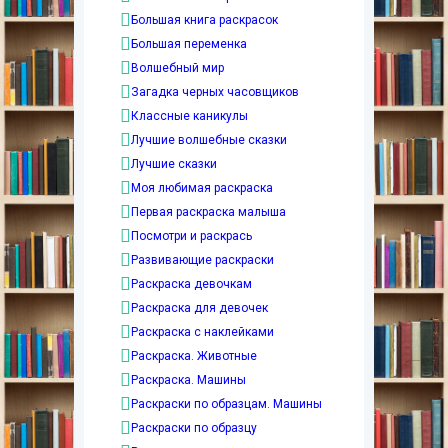
Большая книга раскрасок
Большая переменка
Волшебный мир
Загадка черных часовщиков
Классные каникулы
Лучшие волшебные сказки
Лучшие сказки
Моя любимая раскраска
Первая раскраска малыша
Посмотри и раскрась
Развивающие раскраски
Раскраска девочкам
Раскраска для девочек
Раскраска с наклейками
Раскраска. Животные
Раскраска. Машины
Раскраски по образцам. Машины
Раскраски по образцу