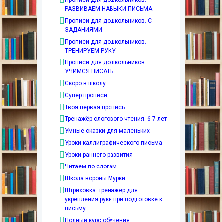
Прописи для дошкольников.
РАЗВИВАЕМ НАВЫКИ ПИСЬМА
Прописи для дошкольников. С
ЗАДАНИЯМИ
Прописи для дошкольников.
ТРЕНИРУЕМ РУКУ
Прописи для дошкольников.
УЧИМСЯ ПИСАТЬ
Скоро в школу
Супер прописи
Твоя первая пропись
Тренажёр слогового чтения. 6-7 лет
Умные сказки для маленьких
Уроки каллиграфического письма
Уроки раннего развития
Читаем по слогам
Школа вороны Мурки
Штриховка: тренажер для
укрепления руки при подготовке к
письму
Полный курс обучения