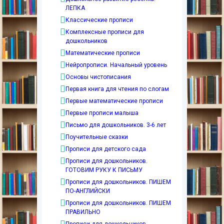
ЛЕПКА
Классические прописи
Комплексные прописи для
дошкольников
Математические прописи
Нейропрописи. Начальный уровень
Основы чистописания
Первая книга для чтения по слогам
Первые математические прописи
Первые прописи малыша
Письмо для дошкольников. 3-6 лет
Поучительные сказки
Прописи для детского сада
Прописи для дошкольников.
ГОТОВИМ РУКУ К ПИСЬМУ
Прописи для дошкольников. ПИШЕМ
ПО-АНГЛИЙСКИ
Прописи для дошкольников. ПИШЕМ
ПРАВИЛЬНО