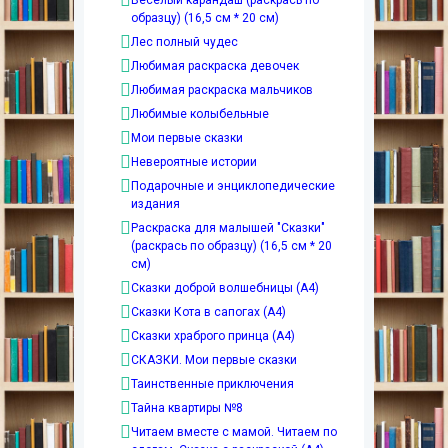
Веселый карандаш (раскрась по
образцу) (16,5 см * 20 см)
Лес полный чудес
Любимая раскраска девочек
Любимая раскраска мальчиков
Любимые колыбельные
Мои первые сказки
Невероятные истории
Подарочные и энциклопедические
издания
Раскраска для малышей "Сказки"
(раскрась по образцу) (16,5 см * 20
см)
Сказки доброй волшебницы (А4)
Сказки Кота в сапогах (А4)
Сказки храброго принца (А4)
СКАЗКИ. Мои первые сказки
Таинственные приключения
Тайна квартиры №8
Читаем вместе с мамой. Читаем по