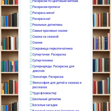
Раскраски по цветовым меткам
Раскраски-прописи
Раскрась меня!
Раскрась-ка!
Реальные детективы
Самые красивые сказки
Сказка за сказкой
Сказки
Сокровища первопечатника
Супер-тачки. Раскраска
Супер-техника
Супернаряды. Раскраска для
девочек
Технопарк. Раскраска
Философия для детей в сказках и
рассказах
Чудо-фломастер
Школьный детектив
Веселые загадки