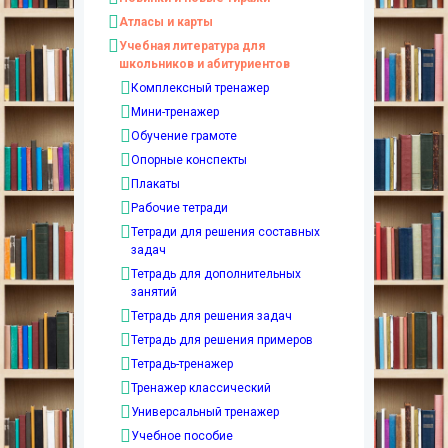
Атласы и карты
Учебная литература для
школьников и абитуриентов
Комплексный тренажер
Мини-тренажер
Обучение грамоте
Опорные конспекты
Плакаты
Рабочие тетради
Тетради для решения составных
задач
Тетрадь для дополнительных
занятий
Тетрадь для решения задач
Тетрадь для решения примеров
Тетрадь-тренажер
Тренажер классический
Универсальный тренажер
Учебное пособие