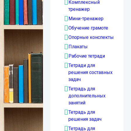
Комплексный
тренажер
Мини-тренажер
Обучение грамоте
Опорные конспекты
Плакаты
Рабочие тетради
Тетради для
решения составных
задач
Тетрадь для
дополнительных
занятий
Тетрадь для
решения задач
Тетрадь для