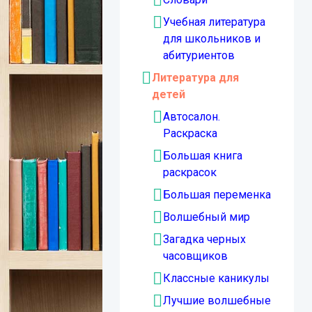
Учебная литература
для школьников и
абитуриентов
Литература для
детей
Автосалон.
Раскраска
Большая книга
раскрасок
Большая переменка
Волшебный мир
Загадка черных
часовщиков
Классные каникулы
Лучшие волшебные