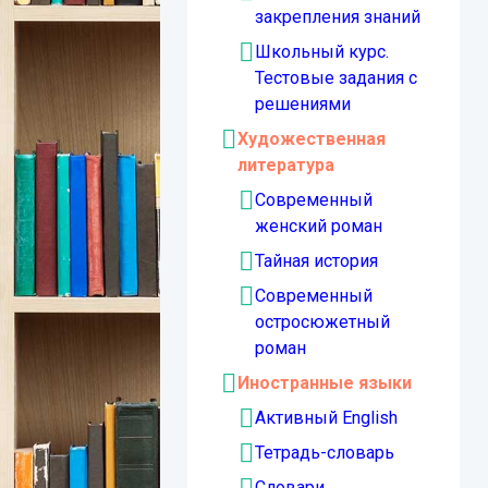
закрепления знаний
Школьный курс.
Тестовые задания с
решениями
Художественная
литература
Современный
женский роман
Тайная история
Современный
остросюжетный
роман
Иностранные языки
Активный English
Тетрадь-словарь
Словари