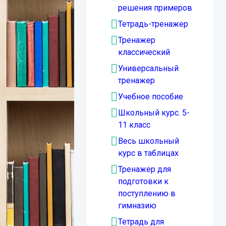
решения примеров
Тетрадь-тренажер
Тренажер
классический
Универсальный
тренажер
Учебное пособие
Школьный курс. 5-
11 класс
Весь школьный
курс в таблицах
Тренажер для
подготовки к
поступлению в
гимназию
Тетрадь для