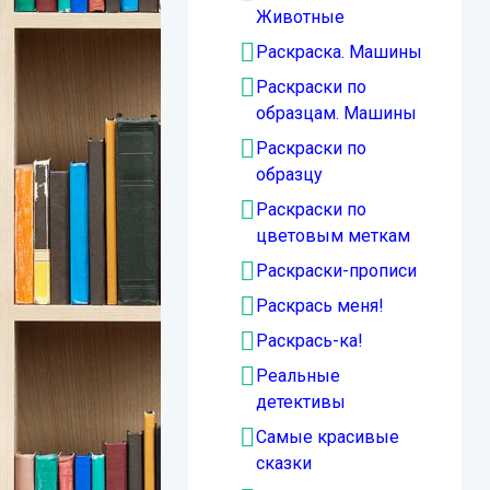
Животные
Раскраска. Машины
Раскраски по
образцам. Машины
Раскраски по
образцу
Раскраски по
цветовым меткам
Раскраски-прописи
Раскрась меня!
Раскрась-ка!
Реальные
детективы
Самые красивые
сказки