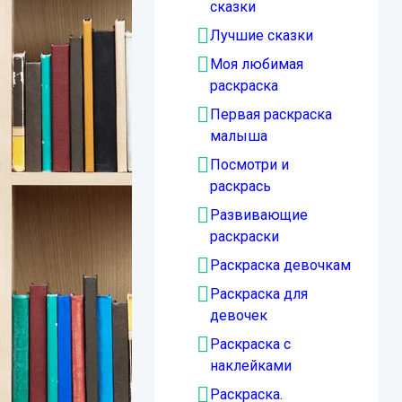
сказки
Лучшие сказки
Моя любимая
раскраска
Первая раскраска
малыша
Посмотри и
раскрась
Развивающие
раскраски
Раскраска девочкам
Раскраска для
девочек
Раскраска с
наклейками
Раскраска.