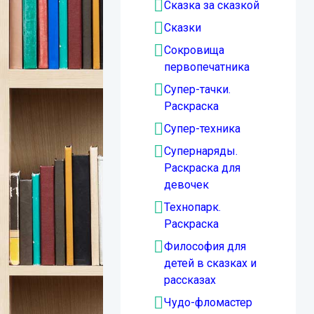
Сказка за сказкой
Сказки
Сокровища
первопечатника
Супер-тачки.
Раскраска
Супер-техника
Супернаряды.
Раскраска для
девочек
Технопарк.
Раскраска
Философия для
детей в сказках и
рассказах
Чудо-фломастер