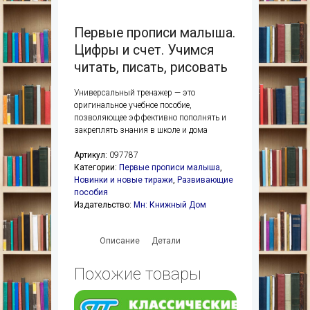
Первые прописи малыша.
Цифры и счет. Учимся
читать, писать, рисовать
Универсальный тренажер — это
оригинальное учебное пособие,
позволяющее эффективно пополнять и
закреплять знания в школе и дома
Артикул:
097787
Категории:
Первые прописи малыша
,
Новинки и новые тиражи
,
Развивающие
пособия
Издательство:
Мн: Книжный Дом
Описание
Детали
Похожие товары