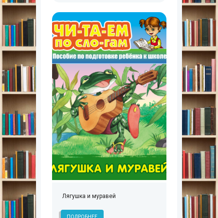
Лягушка и муравей
ПОДРОБНЕЕ