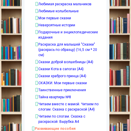
Любимая раскраска мальчиков
Любимые колыбельные
Мои первые сказки
Невероятные истории
Подарочные и энциклопедические
издания
Раскраска для малышей "Сказки"
(раскрась по образцу) (16,5 см * 20
см)
Сказки доброй волшебницы (А4)
Сказки Кота в сапогах (А4)
Сказки храброго принца (А4)
СКАЗКИ. Мои первые сказки
Таинственные приключения
Тайна квартиры №8
Читаем вместе с мамой. Читаем по
слогам. Сказка с раскраской (А4)
Читаем по слогам. Сказка с
раскраской. Вырубка А4
Развивающие пособия