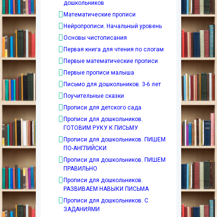
дошкольников
Математические прописи
Нейропрописи. Начальный уровень
Основы чистописания
Первая книга для чтения по слогам
Первые математические прописи
Первые прописи малыша
Письмо для дошкольников. 3-6 лет
Поучительные сказки
Прописи для детского сада
Прописи для дошкольников.
ГОТОВИМ РУКУ К ПИСЬМУ
Прописи для дошкольников. ПИШЕМ
ПО-АНГЛИЙСКИ
Прописи для дошкольников. ПИШЕМ
ПРАВИЛЬНО
Прописи для дошкольников.
РАЗВИВАЕМ НАВЫКИ ПИСЬМА
Прописи для дошкольников. С
ЗАДАНИЯМИ