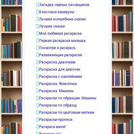
Загадка черных часовщиков
Классные каникулы
Лучшие волшебные сказки
Лучшие сказки
Моя любимая раскраска
Первая раскраска малыша
Посмотри и раскрась
Развивающие раскраски
Раскраска девочкам
Раскраска для девочек
Раскраска с наклейками
Раскраска. Животные
Раскраска. Машины
Раскраски по образцам. Машины
Раскраски по образцу
Раскраски по цветовым меткам
Раскраски-прописи
Раскрась меня!
Раскрась-ка!