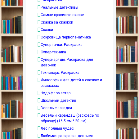
Реальные детективы
Самые красивые сказки
Сказка за сказкой
Сказки
Сокровища первопечатника
Супер-тачки. Раскраска
Супер-техника
Супернаряды. Раскраска для
девочек
Технопарк. Раскраска
Философия для детей в сказках и
рассказах
Чудо-фломастер
Школьный детектив
Веселые загадки
Веселый карандаш (раскрась по
образцу) (16,5 см * 20 см)
Лес полный чудес
Любимая раскраска девочек