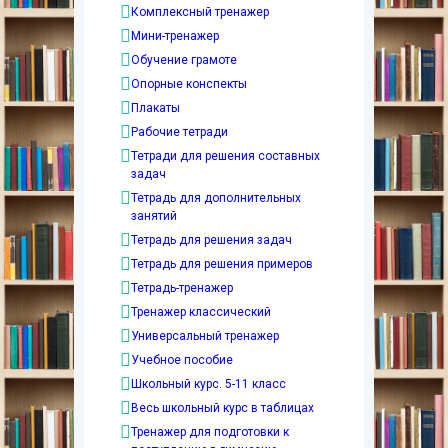
Комплексный тренажер
Мини-тренажер
Обучение грамоте
Опорные конспекты
Плакаты
Рабочие тетради
Тетради для решения составных
задач
Тетрадь для дополнительных
занятий
Тетрадь для решения задач
Тетрадь для решения примеров
Тетрадь-тренажер
Тренажер классический
Универсальный тренажер
Учебное пособие
Школьный курс. 5-11 класс
Весь школьный курс в таблицах
Тренажер для подготовки к