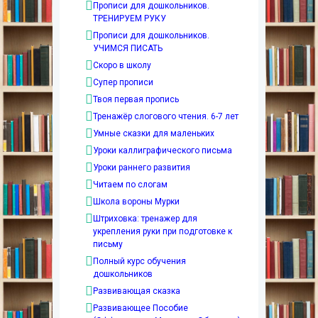
Прописи для дошкольников.
ТРЕНИРУЕМ РУКУ
Прописи для дошкольников.
УЧИМСЯ ПИСАТЬ
Скоро в школу
Супер прописи
Твоя первая пропись
Тренажёр слогового чтения. 6-7 лет
Умные сказки для маленьких
Уроки каллиграфического письма
Уроки раннего развития
Читаем по слогам
Школа вороны Мурки
Штриховка: тренажер для
укрепления руки при подготовке к
письму
Полный курс обучения
дошкольников
Развивающая сказка
Развивающее Пособие