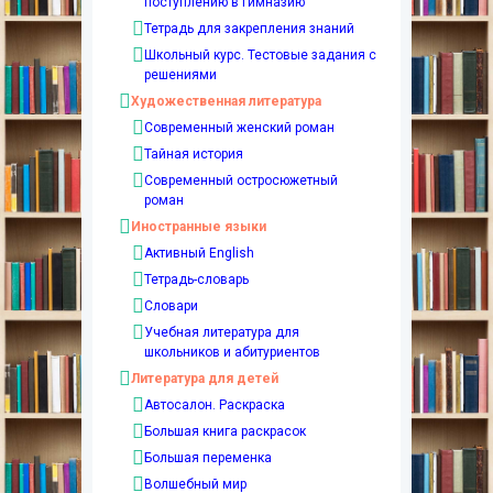
поступлению в гимназию
Тетрадь для закрепления знаний
Школьный курс. Тестовые задания с
решениями
Художественная литература
Современный женский роман
Тайная история
Современный остросюжетный
роман
Иностранные языки
Активный English
Тетрадь-словарь
Словари
Учебная литература для
школьников и абитуриентов
Литература для детей
Автосалон. Раскраска
Большая книга раскрасок
Большая переменка
Волшебный мир