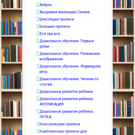
Азбука
Академия маленьких Гениев
Блестящие прописи
Большие прописи
Всё про всё
Дошкольное обучение. Первые
уроки
Дошкольное обучение. Развиваем
воображение
Дошкольное обучение. Формируем
речь
Дошкольное обучение. Читаем по
слогам
Дошкольное развитие ребенка
Дошкольное развитие ребенка.
АППЛИКАЦИЯ
Дошкольное развитие ребенка.
ЛЕПКА
Классические прописи
Комплексные прописи для