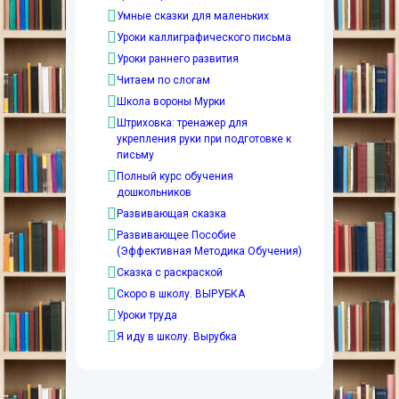
Умные сказки для маленьких
Уроки каллиграфического письма
Уроки раннего развития
Читаем по слогам
Школа вороны Мурки
Штриховка: тренажер для
укрепления руки при подготовке к
письму
Полный курс обучения
дошкольников
Развивающая сказка
Развивающее Пособие
(Эффективная Методика Обучения)
Сказка с раскраской
Скоро в школу. ВЫРУБКА
Уроки труда
Я иду в школу. Вырубка