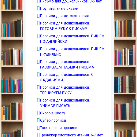
Письмо для дошкольников. 3-6 лет
Поучительные сказки
Прописи для детского сада
Прописи для дошкольников.
ГОТОВИМ РУКУ К ПИСЬМУ
Прописи для дошкольников. ПИШЕМ
ПО-АНГЛИЙСКИ
Прописи для дошкольников. ПИШЕМ
ПРАВИЛЬНО
Прописи для дошкольников.
РАЗВИВАЕМ НАВЫКИ ПИСЬМА
Прописи для дошкольников. С
ЗАДАНИЯМИ
Прописи для дошкольников.
ТРЕНИРУЕМ РУКУ
Прописи для дошкольников.
УЧИМСЯ ПИСАТЬ
Скоро в школу
Супер прописи
Твоя первая пропись
Тренажёр слогового чтения. 6-7 лет