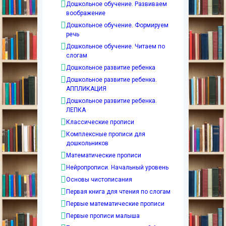
Дошкольное обучение. Развиваем
воображение
Дошкольное обучение. Формируем
речь
Дошкольное обучение. Читаем по
слогам
Дошкольное развитие ребенка
Дошкольное развитие ребенка.
АППЛИКАЦИЯ
Дошкольное развитие ребенка.
ЛЕПКА
Классические прописи
Комплексные прописи для
дошкольников
Математические прописи
Нейропрописи. Начальный уровень
Основы чистописания
Первая книга для чтения по слогам
Первые математические прописи
Первые прописи малыша