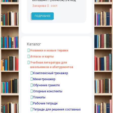
БОЛЬШАЯ!!! (30х46см) 2-е изд
Захарова О. сост.
ПОДРОБНЕЕ
Каталог
Новинки и новые тиражи
Атласы и карты
Учебная литература для
школьников и абитуриентов
Комплексный тренажер
Мини-тренажер
Обучение грамоте
Опорные конспекты
Плакаты
Рабочие тетради
Тетради для решения составных