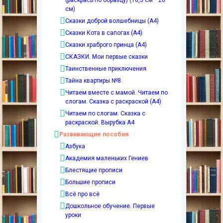
см)
Сказки доброй волшебницы (А4)
Сказки Кота в сапогах (А4)
Сказки храброго принца (А4)
СКАЗКИ. Мои первые сказки
Таинственные приключения
Тайна квартиры №8
Читаем вместе с мамой. Читаем по
слогам. Сказка с раскраской (А4)
Читаем по слогам. Сказка с
раскраской. Вырубка А4
Развивающие пособия
Азбука
Академия маленьких Гениев
Блестящие прописи
Большие прописи
Всё про всё
Дошкольное обучение. Первые
уроки