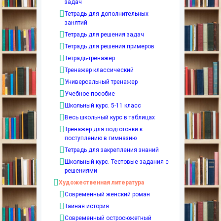
задач
Тетрадь для дополнительных
занятий
Тетрадь для решения задач
Тетрадь для решения примеров
Тетрадь-тренажер
Тренажер классический
Универсальный тренажер
Учебное пособие
Школьный курс. 5-11 класс
Весь школьный курс в таблицах
Тренажер для подготовки к
поступлению в гимназию
Тетрадь для закрепления знаний
Школьный курс. Тестовые задания с
решениями
Художественная литература
Современный женский роман
Тайная история
Современный остросюжетный