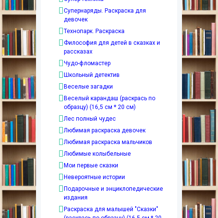
Супернаряды. Раскраска для
девочек
Технопарк. Раскраска
Философия для детей в сказках и
рассказах
Чудо-фломастер
Школьный детектив
Веселые загадки
Веселый карандаш (раскрась по
образцу) (16,5 см * 20 см)
Лес полный чудес
Любимая раскраска девочек
Любимая раскраска мальчиков
Любимые колыбельные
Мои первые сказки
Невероятные истории
Подарочные и энциклопедические
издания
Раскраска для малышей "Сказки"
(раскрась по образцу) (16,5 см * 20