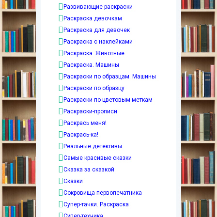
Развивающие раскраски
Раскраска девочкам
Раскраска для девочек
Раскраска с наклейками
Раскраска. Животные
Раскраска. Машины
Раскраски по образцам. Машины
Раскраски по образцу
Раскраски по цветовым меткам
Раскраски-прописи
Раскрась меня!
Раскрась-ка!
Реальные детективы
Самые красивые сказки
Сказка за сказкой
Сказки
Сокровища первопечатника
Супер-тачки. Раскраска
Супер-техника