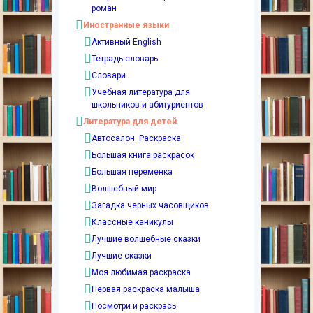
роман
Иностранные языки
Активный English
Тетрадь-словарь
Словари
Учебная литература для
школьников и абитуриентов
Литература для детей
Автосалон. Раскраска
Большая книга раскрасок
Большая переменка
Волшебный мир
Загадка черных часовщиков
Классные каникулы
Лучшие волшебные сказки
Лучшие сказки
Моя любимая раскраска
Первая раскраска малыша
Посмотри и раскрась