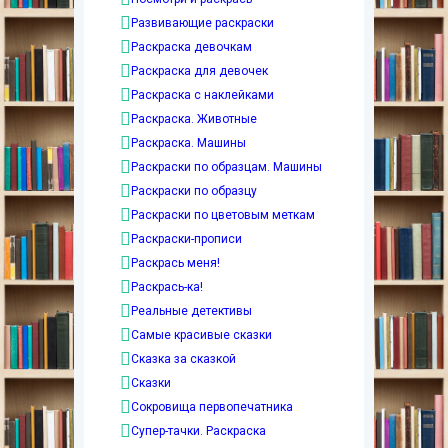
Развивающие раскраски
Раскраска девочкам
Раскраска для девочек
Раскраска с наклейками
Раскраска. Животные
Раскраска. Машины
Раскраски по образцам. Машины
Раскраски по образцу
Раскраски по цветовым меткам
Раскраски-прописи
Раскрась меня!
Раскрась-ка!
Реальные детективы
Самые красивые сказки
Сказка за сказкой
Сказки
Сокровища первопечатника
Супер-тачки. Раскраска