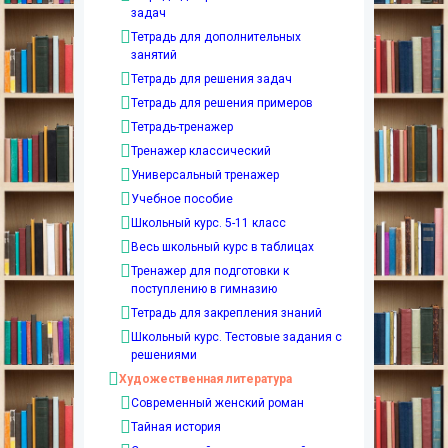
задач
Тетрадь для дополнительных
занятий
Тетрадь для решения задач
Тетрадь для решения примеров
Тетрадь-тренажер
Тренажер классический
Универсальный тренажер
Учебное пособие
Школьный курс. 5-11 класс
Весь школьный курс в таблицах
Тренажер для подготовки к
поступлению в гимназию
Тетрадь для закрепления знаний
Школьный курс. Тестовые задания с
решениями
Художественная литература
Современный женский роман
Тайная история