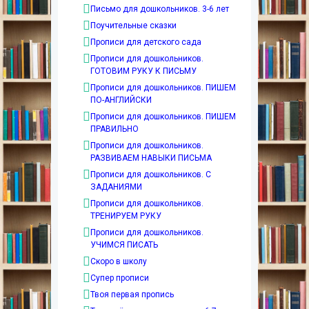
Письмо для дошкольников. 3-6 лет
Поучительные сказки
Прописи для детского сада
Прописи для дошкольников.
ГОТОВИМ РУКУ К ПИСЬМУ
Прописи для дошкольников. ПИШЕМ
ПО-АНГЛИЙСКИ
Прописи для дошкольников. ПИШЕМ
ПРАВИЛЬНО
Прописи для дошкольников.
РАЗВИВАЕМ НАВЫКИ ПИСЬМА
Прописи для дошкольников. С
ЗАДАНИЯМИ
Прописи для дошкольников.
ТРЕНИРУЕМ РУКУ
Прописи для дошкольников.
УЧИМСЯ ПИСАТЬ
Скоро в школу
Супер прописи
Твоя первая пропись