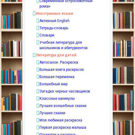
Современный остросюжетный
роман
Иностранные языки
Активный English
Тетрадь-словарь
Словари
Учебная литература для
школьников и абитуриентов
Литература для детей
Автосалон. Раскраска
Большая книга раскрасок
Большая переменка
Волшебный мир
Загадка черных часовщиков
Классные каникулы
Лучшие волшебные сказки
Лучшие сказки
Моя любимая раскраска
Первая раскраска малыша
Посмотри и раскрась