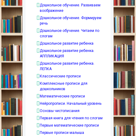
Дошкольное обучение. Развиваем
воображение
Дошкольное обучение. Формируем
речь
Дошкольное обучение. Читаем по
слогам
Дошкольное развитие ребенка
Дошкольное развитие ребенка.
АППЛИКАЦИЯ
Дошкольное развитие ребенка.
ЛЕПКА
Классические прописи
Комплексные прописи для
дошкольников
Математические прописи
Нейропрописи. Начальный уровень
Основы чистописания
Первая книга для чтения по слогам
Первые математические прописи
Первые прописи малыша