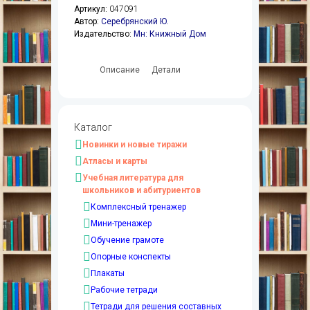
Артикул:
047091
Автор:
Серебрянский Ю.
Издательство:
Мн: Книжный Дом
Описание
Детали
Каталог
Новинки и новые тиражи
Атласы и карты
Учебная литература для
школьников и абитуриентов
Комплексный тренажер
Мини-тренажер
Обучение грамоте
Опорные конспекты
Плакаты
Рабочие тетради
Тетради для решения составных