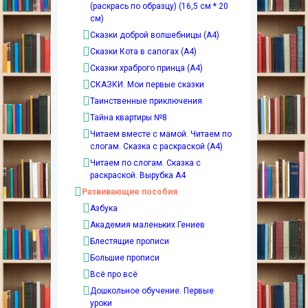
(раскрась по образцу) (16,5 см * 20
см)
Сказки доброй волшебницы (А4)
Сказки Кота в сапогах (А4)
Сказки храброго принца (А4)
СКАЗКИ. Мои первые сказки
Таинственные приключения
Тайна квартиры №8
Читаем вместе с мамой. Читаем по
слогам. Сказка с раскраской (А4)
Читаем по слогам. Сказка с
раскраской. Вырубка А4
Развивающие пособия
Азбука
Академия маленьких Гениев
Блестящие прописи
Большие прописи
Всё про всё
Дошкольное обучение. Первые
уроки