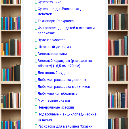
Супер-техника
Супернаряды. Раскраска для
девочек
Технопарк. Раскраска
Философия для детей в сказках и
рассказах
Чудо-фломастер
Школьный детектив
Веселые загадки
Веселый карандаш (раскрась по
образцу) (16,5 см * 20 см)
Лес полный чудес
Любимая раскраска девочек
Любимая раскраска мальчиков
Любимые колыбельные
Мои первые сказки
Невероятные истории
Подарочные и энциклопедические
издания
Раскраска для малышей "Сказки"