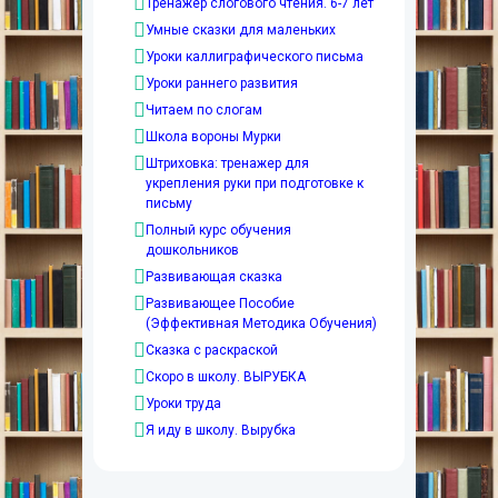
Тренажёр слогового чтения. 6-7 лет
Умные сказки для маленьких
Уроки каллиграфического письма
Уроки раннего развития
Читаем по слогам
Школа вороны Мурки
Штриховка: тренажер для
укрепления руки при подготовке к
письму
Полный курс обучения
дошкольников
Развивающая сказка
Развивающее Пособие
(Эффективная Методика Обучения)
Сказка с раскраской
Скоро в школу. ВЫРУБКА
Уроки труда
Я иду в школу. Вырубка