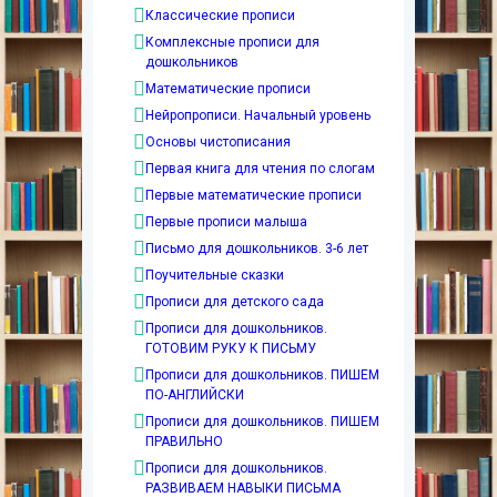
Классические прописи
Комплексные прописи для
дошкольников
Математические прописи
Нейропрописи. Начальный уровень
Основы чистописания
Первая книга для чтения по слогам
Первые математические прописи
Первые прописи малыша
Письмо для дошкольников. 3-6 лет
Поучительные сказки
Прописи для детского сада
Прописи для дошкольников.
ГОТОВИМ РУКУ К ПИСЬМУ
Прописи для дошкольников. ПИШЕМ
ПО-АНГЛИЙСКИ
Прописи для дошкольников. ПИШЕМ
ПРАВИЛЬНО
Прописи для дошкольников.
РАЗВИВАЕМ НАВЫКИ ПИСЬМА