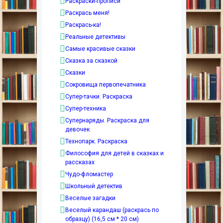
Раскраски-прописи
Раскрась меня!
Раскрась-ка!
Реальные детективы
Самые красивые сказки
Сказка за сказкой
Сказки
Сокровища первопечатника
Супер-тачки. Раскраска
Супер-техника
Супернаряды. Раскраска для
девочек
Технопарк. Раскраска
Философия для детей в сказках и
рассказах
Чудо-фломастер
Школьный детектив
Веселые загадки
Веселый карандаш (раскрась по
образцу) (16,5 см * 20 см)