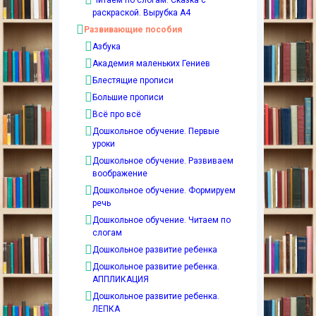
раскраской. Вырубка А4
Развивающие пособия
Азбука
Академия маленьких Гениев
Блестящие прописи
Большие прописи
Всё про всё
Дошкольное обучение. Первые
уроки
Дошкольное обучение. Развиваем
воображение
Дошкольное обучение. Формируем
речь
Дошкольное обучение. Читаем по
слогам
Дошкольное развитие ребенка
Дошкольное развитие ребенка.
АППЛИКАЦИЯ
Дошкольное развитие ребенка.
ЛЕПКА