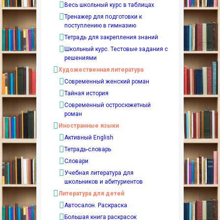
Весь школьный курс в таблицах
Тренажер для подготовки к
поступлению в гимназию
Тетрадь для закрепления знаний
Школьный курс. Тестовые задания с
решениями
Художественная литература
Современный женский роман
Тайная история
Современный остросюжетный
роман
Иностранные языки
Активный English
Тетрадь-словарь
Словари
Учебная литература для
школьников и абитуриентов
Литература для детей
Автосалон. Раскраска
Большая книга раскрасок