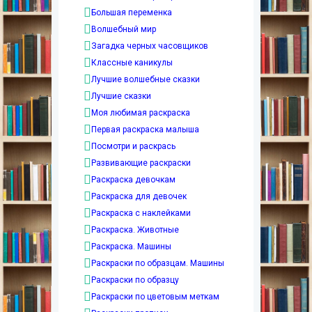
Большая переменка
Волшебный мир
Загадка черных часовщиков
Классные каникулы
Лучшие волшебные сказки
Лучшие сказки
Моя любимая раскраска
Первая раскраска малыша
Посмотри и раскрась
Развивающие раскраски
Раскраска девочкам
Раскраска для девочек
Раскраска с наклейками
Раскраска. Животные
Раскраска. Машины
Раскраски по образцам. Машины
Раскраски по образцу
Раскраски по цветовым меткам