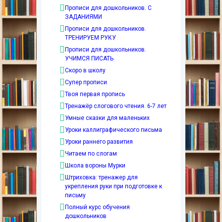
Прописи для дошкольников. С
ЗАДАНИЯМИ
Прописи для дошкольников.
ТРЕНИРУЕМ РУКУ
Прописи для дошкольников.
УЧИМСЯ ПИСАТЬ
Скоро в школу
Супер прописи
Твоя первая пропись
Тренажёр слогового чтения. 6-7 лет
Умные сказки для маленьких
Уроки каллиграфического письма
Уроки раннего развития
Читаем по слогам
Школа вороны Мурки
Штриховка: тренажер для
укрепления руки при подготовке к
письму
Полный курс обучения
дошкольников