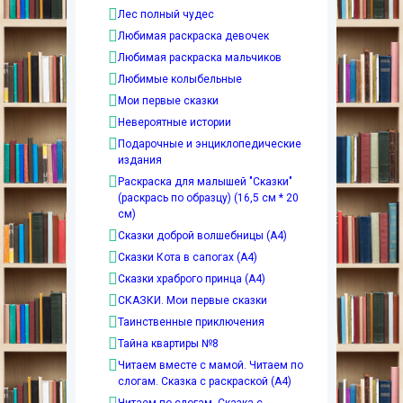
Лес полный чудес
Любимая раскраска девочек
Любимая раскраска мальчиков
Любимые колыбельные
Мои первые сказки
Невероятные истории
Подарочные и энциклопедические
издания
Раскраска для малышей "Сказки"
(раскрась по образцу) (16,5 см * 20
см)
Сказки доброй волшебницы (А4)
Сказки Кота в сапогах (А4)
Сказки храброго принца (А4)
СКАЗКИ. Мои первые сказки
Таинственные приключения
Тайна квартиры №8
Читаем вместе с мамой. Читаем по
слогам. Сказка с раскраской (А4)
Читаем по слогам. Сказка с