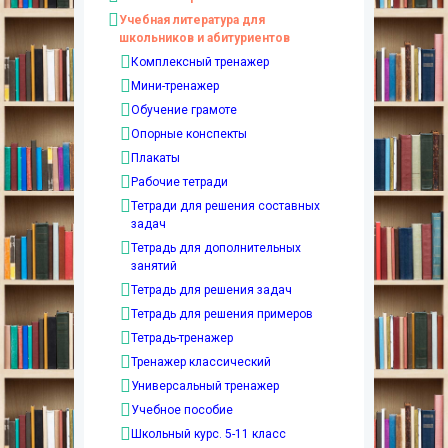
Учебная литература для
школьников и абитуриентов
Комплексный тренажер
Мини-тренажер
Обучение грамоте
Опорные конспекты
Плакаты
Рабочие тетради
Тетради для решения составных
задач
Тетрадь для дополнительных
занятий
Тетрадь для решения задач
Тетрадь для решения примеров
Тетрадь-тренажер
Тренажер классический
Универсальный тренажер
Учебное пособие
Школьный курс. 5-11 класс