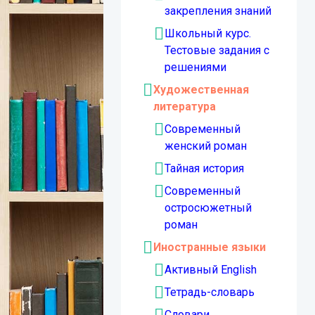
закрепления знаний
Школьный курс.
Тестовые задания с
решениями
Художественная
литература
Современный
женский роман
Тайная история
Современный
остросюжетный
роман
Иностранные языки
Активный English
Тетрадь-словарь
Словари