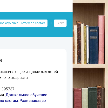
ое обучение. Читаем по слогам
Репка
а
развивающее издание для детей
ьного возраста
:
095737
ии:
Дошкольное обучение.
по слогам
,
Развивающие