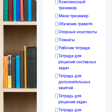
Комплексный
тренажер
Мини-тренажер
Обучение грамоте
Опорные конспекты
Плакаты
Рабочие тетради
Тетради для
решения составных
задач
Тетрадь для
дополнительных
занятий
Тетрадь для
решения задач
Тетрадь для