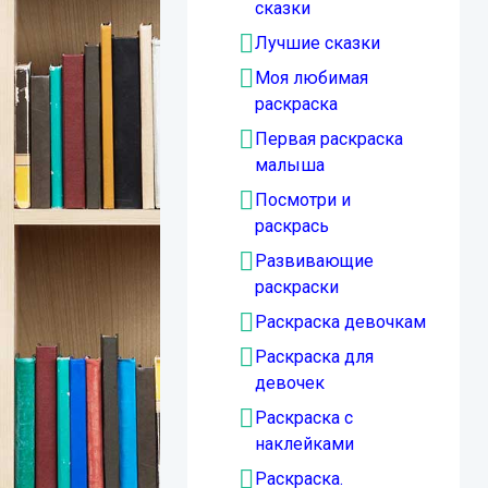
сказки
Лучшие сказки
Моя любимая
раскраска
Первая раскраска
малыша
Посмотри и
раскрась
Развивающие
раскраски
Раскраска девочкам
Раскраска для
девочек
Раскраска с
наклейками
Раскраска.