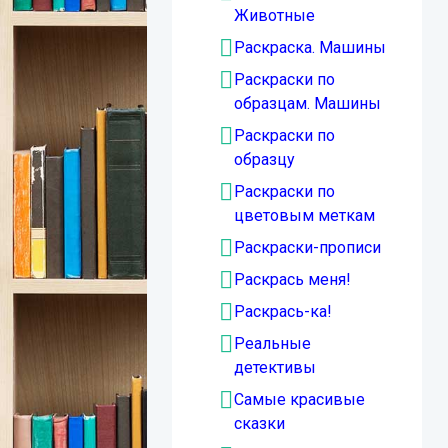
Животные
Раскраска. Машины
Раскраски по
образцам. Машины
Раскраски по
образцу
Раскраски по
цветовым меткам
Раскраски-прописи
Раскрась меня!
Раскрась-ка!
Реальные
детективы
Самые красивые
сказки