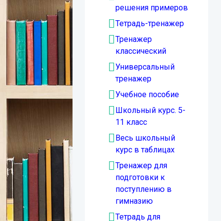
решения примеров
Тетрадь-тренажер
Тренажер
классический
Универсальный
тренажер
Учебное пособие
Школьный курс. 5-
11 класс
Весь школьный
курс в таблицах
Тренажер для
подготовки к
поступлению в
гимназию
Тетрадь для