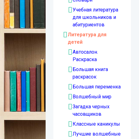
Учебная литература
для школьников и
абитуриентов
Литература для
детей
Автосалон.
Раскраска
Большая книга
раскрасок
Большая переменка
Волшебный мир
Загадка черных
часовщиков
Классные каникулы
Лучшие волшебные