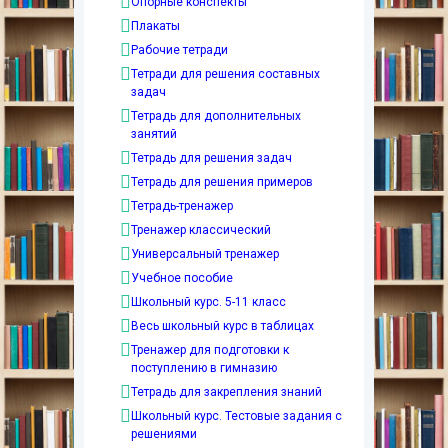
Опорные конспекты
Плакаты
Рабочие тетради
Тетради для решения составных
задач
Тетрадь для дополнительных
занятий
Тетрадь для решения задач
Тетрадь для решения примеров
Тетрадь-тренажер
Тренажер классический
Универсальный тренажер
Учебное пособие
Школьный курс. 5-11 класс
Весь школьный курс в таблицах
Тренажер для подготовки к
поступлению в гимназию
Тетрадь для закрепления знаний
Школьный курс. Тестовые задания с
решениями