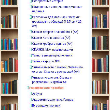
Невероятные истории
Подарочные и энциклопедические
издания
Раскраска для малышей "Сказки"
(раскрась по образцу) (16,5 см * 20
см)
Сказки доброй волшебницы (А4)
Сказки Кота в сапогах (А4)
Сказки храброго принца (А4)
СКАЗКИ. Мои первые сказки
Таинственные приключения
Тайна квартиры №8
Читаем вместе с мамой. Читаем по
слогам. Сказка с раскраской (А4)
Читаем по слогам. Сказка с
раскраской. Вырубка А4
Развивающие пособия
Азбука
Академия маленьких Гениев
Блестящие прописи