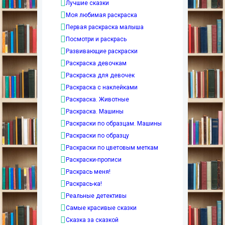
Лучшие сказки
Моя любимая раскраска
Первая раскраска малыша
Посмотри и раскрась
Развивающие раскраски
Раскраска девочкам
Раскраска для девочек
Раскраска с наклейками
Раскраска. Животные
Раскраска. Машины
Раскраски по образцам. Машины
Раскраски по образцу
Раскраски по цветовым меткам
Раскраски-прописи
Раскрась меня!
Раскрась-ка!
Реальные детективы
Самые красивые сказки
Сказка за сказкой