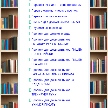
Первая книга для чтения по слогам
Первые математические прописи
Первые прописи малыша
Письмо для дошкольников. 3-6 лет
Поучительные сказки
Прописи для детского сада
Прописи для дошкольников.
ГОТОВИМ РУКУ К ПИСЬМУ
Прописи для дошкольников. ПИШЕМ
ПО-АНГЛИЙСКИ
Прописи для дошкольников. ПИШЕМ
ПРАВИЛЬНО
Прописи для дошкольников.
РАЗВИВАЕМ НАВЫКИ ПИСЬМА
Прописи для дошкольников. С
ЗАДАНИЯМИ
Прописи для дошкольников.
ТРЕНИРУЕМ РУКУ
Прописи для дошкольников.
УЧИМСЯ ПИСАТЬ