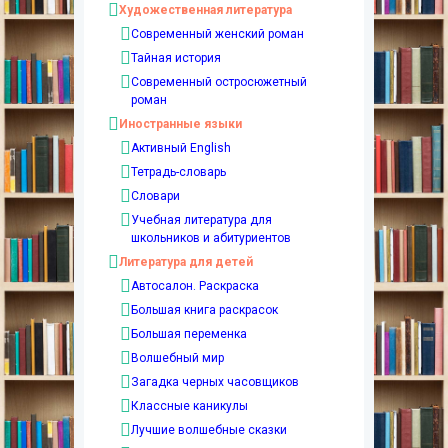
Художественная литература
Современный женский роман
Тайная история
Современный остросюжетный
роман
Иностранные языки
Активный English
Тетрадь-словарь
Словари
Учебная литература для
школьников и абитуриентов
Литература для детей
Автосалон. Раскраска
Большая книга раскрасок
Большая переменка
Волшебный мир
Загадка черных часовщиков
Классные каникулы
Лучшие волшебные сказки