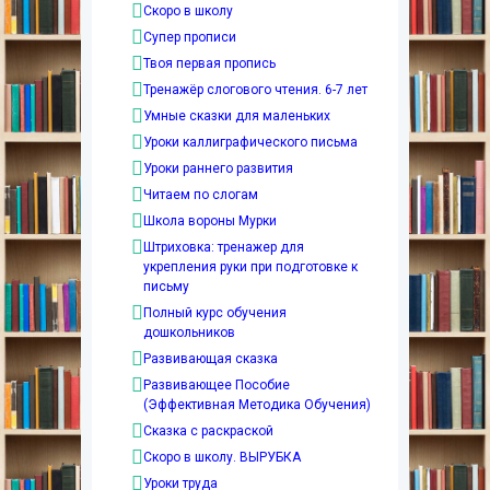
Скоро в школу
Супер прописи
Твоя первая пропись
Тренажёр слогового чтения. 6-7 лет
Умные сказки для маленьких
Уроки каллиграфического письма
Уроки раннего развития
Читаем по слогам
Школа вороны Мурки
Штриховка: тренажер для
укрепления руки при подготовке к
письму
Полный курс обучения
дошкольников
Развивающая сказка
Развивающее Пособие
(Эффективная Методика Обучения)
Сказка с раскраской
Скоро в школу. ВЫРУБКА
Уроки труда