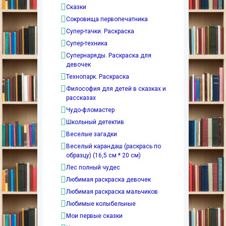
Сказки
Сокровища первопечатника
Супер-тачки. Раскраска
Супер-техника
Супернаряды. Раскраска для
девочек
Технопарк. Раскраска
Философия для детей в сказках и
рассказах
Чудо-фломастер
Школьный детектив
Веселые загадки
Веселый карандаш (раскрась по
образцу) (16,5 см * 20 см)
Лес полный чудес
Любимая раскраска девочек
Любимая раскраска мальчиков
Любимые колыбельные
Мои первые сказки