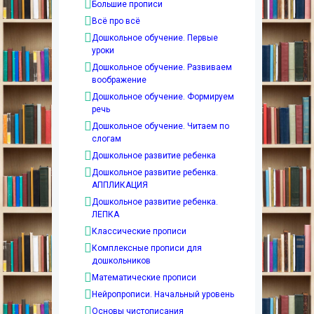
Большие прописи
Всё про всё
Дошкольное обучение. Первые
уроки
Дошкольное обучение. Развиваем
воображение
Дошкольное обучение. Формируем
речь
Дошкольное обучение. Читаем по
слогам
Дошкольное развитие ребенка
Дошкольное развитие ребенка.
АППЛИКАЦИЯ
Дошкольное развитие ребенка.
ЛЕПКА
Классические прописи
Комплексные прописи для
дошкольников
Математические прописи
Нейропрописи. Начальный уровень
Основы чистописания