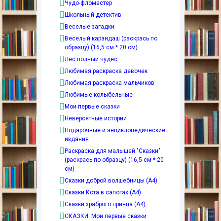
Чудо-фломастер
Школьный детектив
Веселые загадки
Веселый карандаш (раскрась по
образцу) (16,5 см * 20 см)
Лес полный чудес
Любимая раскраска девочек
Любимая раскраска мальчиков
Любимые колыбельные
Мои первые сказки
Невероятные истории
Подарочные и энциклопедические
издания
Раскраска для малышей "Сказки"
(раскрась по образцу) (16,5 см * 20
см)
Сказки доброй волшебницы (А4)
Сказки Кота в сапогах (А4)
Сказки храброго принца (А4)
СКАЗКИ. Мои первые сказки