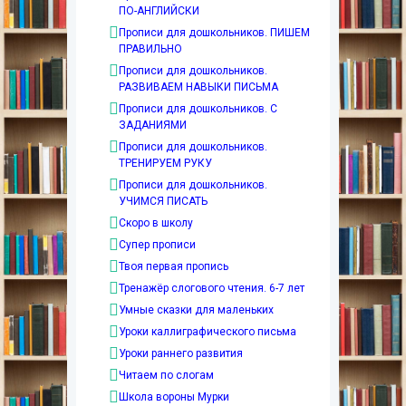
ПО-АНГЛИЙСКИ
Прописи для дошкольников. ПИШЕМ
ПРАВИЛЬНО
Прописи для дошкольников.
РАЗВИВАЕМ НАВЫКИ ПИСЬМА
Прописи для дошкольников. С
ЗАДАНИЯМИ
Прописи для дошкольников.
ТРЕНИРУЕМ РУКУ
Прописи для дошкольников.
УЧИМСЯ ПИСАТЬ
Скоро в школу
Супер прописи
Твоя первая пропись
Тренажёр слогового чтения. 6-7 лет
Умные сказки для маленьких
Уроки каллиграфического письма
Уроки раннего развития
Читаем по слогам
Школа вороны Мурки