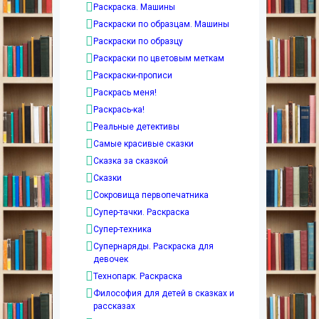
Раскраска. Машины
Раскраски по образцам. Машины
Раскраски по образцу
Раскраски по цветовым меткам
Раскраски-прописи
Раскрась меня!
Раскрась-ка!
Реальные детективы
Самые красивые сказки
Сказка за сказкой
Сказки
Сокровища первопечатника
Супер-тачки. Раскраска
Супер-техника
Супернаряды. Раскраска для
девочек
Технопарк. Раскраска
Философия для детей в сказках и
рассказах