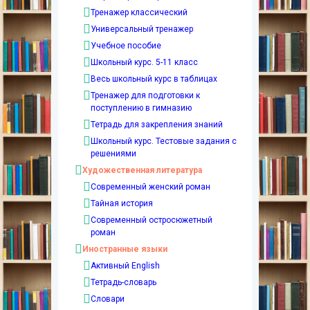
Тренажер классический
Универсальный тренажер
Учебное пособие
Школьный курс. 5-11 класс
Весь школьный курс в таблицах
Тренажер для подготовки к
поступлению в гимназию
Тетрадь для закрепления знаний
Школьный курс. Тестовые задания с
решениями
Художественная литература
Современный женский роман
Тайная история
Современный остросюжетный
роман
Иностранные языки
Активный English
Тетрадь-словарь
Словари