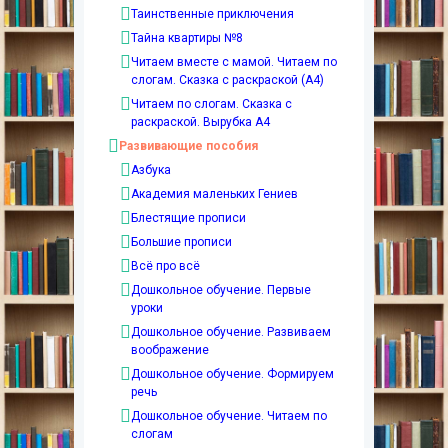
Таинственные приключения
Тайна квартиры №8
Читаем вместе с мамой. Читаем по
слогам. Сказка с раскраской (А4)
Читаем по слогам. Сказка с
раскраской. Вырубка А4
Развивающие пособия
Азбука
Академия маленьких Гениев
Блестящие прописи
Большие прописи
Всё про всё
Дошкольное обучение. Первые
уроки
Дошкольное обучение. Развиваем
воображение
Дошкольное обучение. Формируем
речь
Дошкольное обучение. Читаем по
слогам