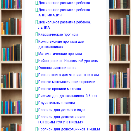
Дошкольное развитие ребенка
Дошкольное развитие ребенка.
АППЛИКАЦИЯ
Дошкольное развитие ребенка.
ЛЕПКА
Классические прописи
Комплексные прописи для
дошкольников
Математические прописи
Нейропрописи. Начальный уровень
Основы чистописания
Первая книга для чтения по слогам
Первые математические прописи
Первые прописи малыша
Письмо для дошкольников. 3-6 лет
Поучительные сказки
Прописи для детского сада
Прописи для дошкольников.
ГОТОВИМ РУКУ К ПИСЬМУ
Прописи для дошкольников. ПИШЕМ