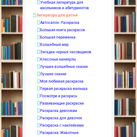
Учебная литература для
школьников и абитуриентов
Литература для детей
Автосалон. Раскраска
Большая книга раскрасок
Большая переменка
Волшебный мир
Загадка черных часовщиков
Классные каникулы
Лучшие волшебные сказки
Лучшие сказки
Моя любимая раскраска
Первая раскраска малыша
Посмотри и раскрась
Развивающие раскраски
Раскраска девочкам
Раскраска для девочек
Раскраска с наклейками
Раскраска. Животные