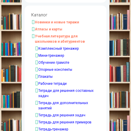
Каталог
Новинки и новые тиражи
Атласы и карты
Учебная литература для
школьников и абитуриентов
Комплексный тренажер
Мини-тренажер
Обучение грамоте
Опорные конспекты
Плакаты
Рабочие тетради
Тетради для решения составных
задач
Тетрадь для дополнительных
занятий
Тетрадь для решения задач
Тетрадь для решения примеров
Тетрадь-тренажер