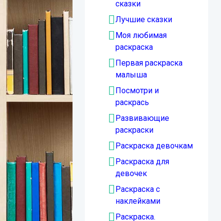
сказки
Лучшие сказки
Моя любимая
раскраска
Первая раскраска
малыша
Посмотри и
раскрась
Развивающие
раскраски
Раскраска девочкам
Раскраска для
девочек
Раскраска с
наклейками
Раскраска.