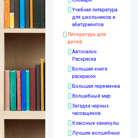
Учебная литература
для школьников и
абитуриентов
Литература для
детей
Автосалон.
Раскраска
Большая книга
раскрасок
Большая переменка
Волшебный мир
Загадка черных
часовщиков
Классные каникулы
Лучшие волшебные