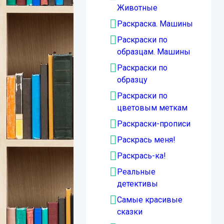
Животные
Раскраска. Машины
Раскраски по
образцам. Машины
Раскраски по
образцу
Раскраски по
цветовым меткам
Раскраски-прописи
Раскрась меня!
Раскрась-ка!
Реальные
детективы
Самые красивые
сказки