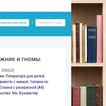
тература для детей
Сапожник и гномы
жник и гномы
:
090620
ии:
Литература для детей
,
вместе с мамой. Читаем по
 Сказка с раскраской (А4)
ьство:
Мн: Букмастер