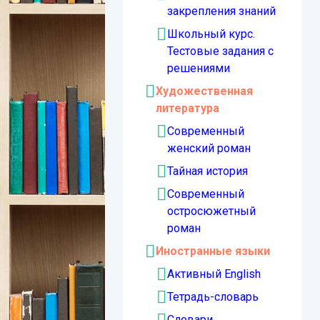
закрепления знаний
Школьный курс.
Тестовые задания с
решениями
Художественная
литература
Современный
женский роман
Тайная история
Современный
остросюжетный
роман
Иностранные языки
Активный English
Тетрадь-словарь
Словари