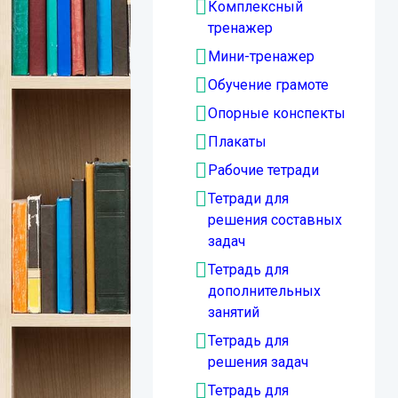
Комплексный
тренажер
Мини-тренажер
Обучение грамоте
Опорные конспекты
Плакаты
Рабочие тетради
Тетради для
решения составных
задач
Тетрадь для
дополнительных
занятий
Тетрадь для
решения задач
Тетрадь для