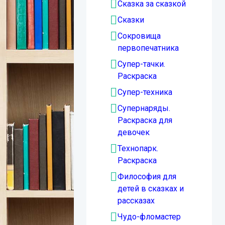
Сказка за сказкой
Сказки
Сокровища
первопечатника
Супер-тачки.
Раскраска
Супер-техника
Супернаряды.
Раскраска для
девочек
Технопарк.
Раскраска
Философия для
детей в сказках и
рассказах
Чудо-фломастер