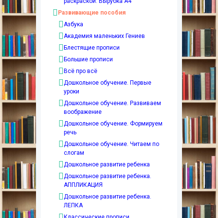
раскраской. Вырубка А4
Развивающие пособия
Азбука
Академия маленьких Гениев
Блестящие прописи
Большие прописи
Всё про всё
Дошкольное обучение. Первые
уроки
Дошкольное обучение. Развиваем
воображение
Дошкольное обучение. Формируем
речь
Дошкольное обучение. Читаем по
слогам
Дошкольное развитие ребенка
Дошкольное развитие ребенка.
АППЛИКАЦИЯ
Дошкольное развитие ребенка.
ЛЕПКА
Классические прописи