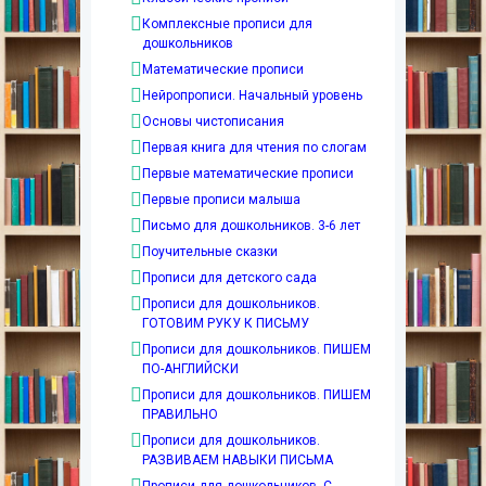
Комплексные прописи для
дошкольников
Математические прописи
Нейропрописи. Начальный уровень
Основы чистописания
Первая книга для чтения по слогам
Первые математические прописи
Первые прописи малыша
Письмо для дошкольников. 3-6 лет
Поучительные сказки
Прописи для детского сада
Прописи для дошкольников.
ГОТОВИМ РУКУ К ПИСЬМУ
Прописи для дошкольников. ПИШЕМ
ПО-АНГЛИЙСКИ
Прописи для дошкольников. ПИШЕМ
ПРАВИЛЬНО
Прописи для дошкольников.
РАЗВИВАЕМ НАВЫКИ ПИСЬМА