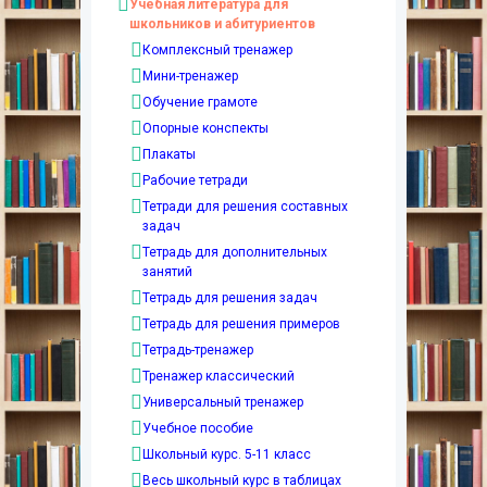
Учебная литература для
школьников и абитуриентов
Комплексный тренажер
Мини-тренажер
Обучение грамоте
Опорные конспекты
Плакаты
Рабочие тетради
Тетради для решения составных
задач
Тетрадь для дополнительных
занятий
Тетрадь для решения задач
Тетрадь для решения примеров
Тетрадь-тренажер
Тренажер классический
Универсальный тренажер
Учебное пособие
Школьный курс. 5-11 класс
Весь школьный курс в таблицах