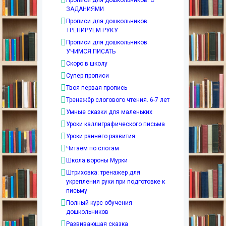
Прописи для дошкольников. С
ЗАДАНИЯМИ
Прописи для дошкольников.
ТРЕНИРУЕМ РУКУ
Прописи для дошкольников.
УЧИМСЯ ПИСАТЬ
Скоро в школу
Супер прописи
Твоя первая пропись
Тренажёр слогового чтения. 6-7 лет
Умные сказки для маленьких
Уроки каллиграфического письма
Уроки раннего развития
Читаем по слогам
Школа вороны Мурки
Штриховка: тренажер для
укрепления руки при подготовке к
письму
Полный курс обучения
дошкольников
Развивающая сказка