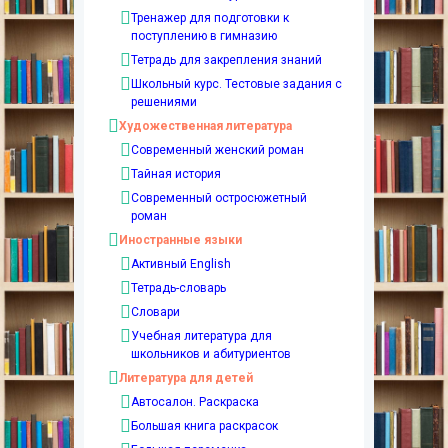
Тренажер для подготовки к
поступлению в гимназию
Тетрадь для закрепления знаний
Школьный курс. Тестовые задания с
решениями
Художественная литература
Современный женский роман
Тайная история
Современный остросюжетный
роман
Иностранные языки
Активный English
Тетрадь-словарь
Словари
Учебная литература для
школьников и абитуриентов
Литература для детей
Автосалон. Раскраска
Большая книга раскрасок