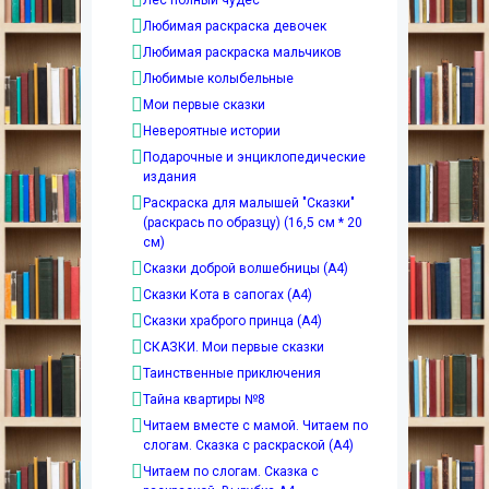
Лес полный чудес
Любимая раскраска девочек
Любимая раскраска мальчиков
Любимые колыбельные
Мои первые сказки
Невероятные истории
Подарочные и энциклопедические
издания
Раскраска для малышей "Сказки"
(раскрась по образцу) (16,5 см * 20
см)
Сказки доброй волшебницы (А4)
Сказки Кота в сапогах (А4)
Сказки храброго принца (А4)
СКАЗКИ. Мои первые сказки
Таинственные приключения
Тайна квартиры №8
Читаем вместе с мамой. Читаем по
слогам. Сказка с раскраской (А4)
Читаем по слогам. Сказка с