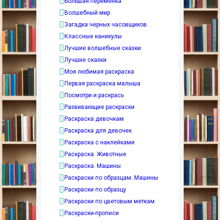
Большая переменка
Волшебный мир
Загадка черных часовщиков
Классные каникулы
Лучшие волшебные сказки
Лучшие сказки
Моя любимая раскраска
Первая раскраска малыша
Посмотри и раскрась
Развивающие раскраски
Раскраска девочкам
Раскраска для девочек
Раскраска с наклейками
Раскраска. Животные
Раскраска. Машины
Раскраски по образцам. Машины
Раскраски по образцу
Раскраски по цветовым меткам
Раскраски-прописи