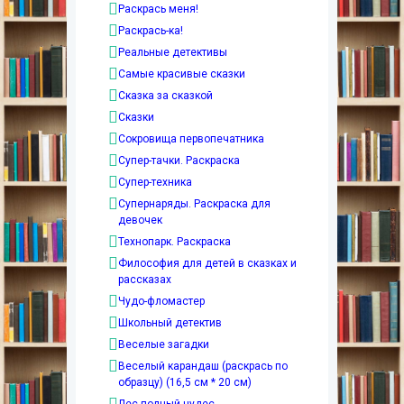
Раскрась меня!
Раскрась-ка!
Реальные детективы
Самые красивые сказки
Сказка за сказкой
Сказки
Сокровища первопечатника
Супер-тачки. Раскраска
Супер-техника
Супернаряды. Раскраска для
девочек
Технопарк. Раскраска
Философия для детей в сказках и
рассказах
Чудо-фломастер
Школьный детектив
Веселые загадки
Веселый карандаш (раскрась по
образцу) (16,5 см * 20 см)