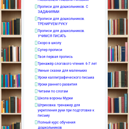
Прописи для дошкольников. С
ЗАДАНИЯМИ
Прописи для дошкольников.
ТРЕНИРУЕМ РУКУ
Прописи для дошкольников.
УЧИМСЯ ПИСАТЬ
Скоро в школу
Супер прописи
Твоя первая пропись
Тренажёр слогового чтения. 6-7 лет
Умные сказки для маленьких
Уроки каллиграфического письма
Уроки раннего развития
Читаем по слогам
Школа вороны Мурки
Штриховка: тренажер для
укрепления руки при подготовке к
письму
Полный курс обучения
дошкольников