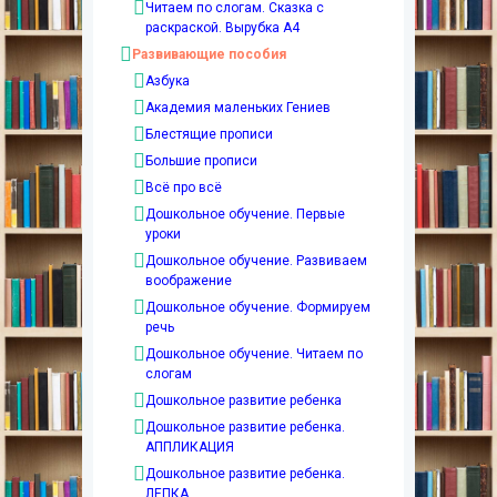
Читаем по слогам. Сказка с
раскраской. Вырубка А4
Развивающие пособия
Азбука
Академия маленьких Гениев
Блестящие прописи
Большие прописи
Всё про всё
Дошкольное обучение. Первые
уроки
Дошкольное обучение. Развиваем
воображение
Дошкольное обучение. Формируем
речь
Дошкольное обучение. Читаем по
слогам
Дошкольное развитие ребенка
Дошкольное развитие ребенка.
АППЛИКАЦИЯ
Дошкольное развитие ребенка.
ЛЕПКА