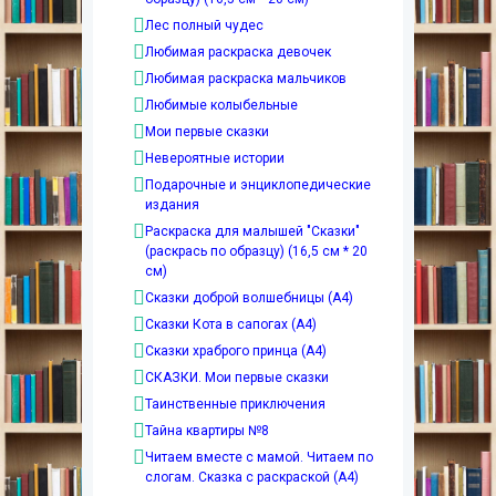
Лес полный чудес
Любимая раскраска девочек
Любимая раскраска мальчиков
Любимые колыбельные
Мои первые сказки
Невероятные истории
Подарочные и энциклопедические
издания
Раскраска для малышей "Сказки"
(раскрась по образцу) (16,5 см * 20
см)
Сказки доброй волшебницы (А4)
Сказки Кота в сапогах (А4)
Сказки храброго принца (А4)
СКАЗКИ. Мои первые сказки
Таинственные приключения
Тайна квартиры №8
Читаем вместе с мамой. Читаем по
слогам. Сказка с раскраской (А4)