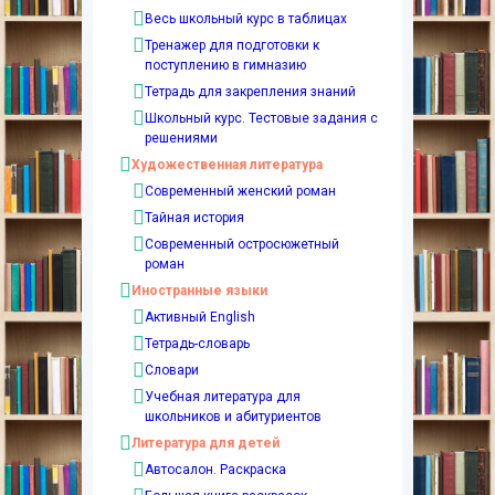
Весь школьный курс в таблицах
Тренажер для подготовки к
поступлению в гимназию
Тетрадь для закрепления знаний
Школьный курс. Тестовые задания с
решениями
Художественная литература
Современный женский роман
Тайная история
Современный остросюжетный
роман
Иностранные языки
Активный English
Тетрадь-словарь
Словари
Учебная литература для
школьников и абитуриентов
Литература для детей
Автосалон. Раскраска