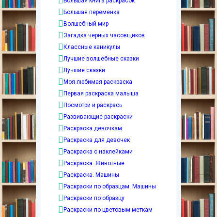
Большая книга раскрасок
Большая переменка
Волшебный мир
Загадка черных часовщиков
Классные каникулы
Лучшие волшебные сказки
Лучшие сказки
Моя любимая раскраска
Первая раскраска малыша
Посмотри и раскрась
Развивающие раскраски
Раскраска девочкам
Раскраска для девочек
Раскраска с наклейками
Раскраска. Животные
Раскраска. Машины
Раскраски по образцам. Машины
Раскраски по образцу
Раскраски по цветовым меткам