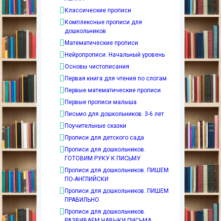
Классические прописи
Комплексные прописи для
дошкольников
Математические прописи
Нейропрописи. Начальный уровень
Основы чистописания
Первая книга для чтения по слогам
Первые математические прописи
Первые прописи малыша
Письмо для дошкольников. 3-6 лет
Поучительные сказки
Прописи для детского сада
Прописи для дошкольников.
ГОТОВИМ РУКУ К ПИСЬМУ
Прописи для дошкольников. ПИШЕМ
ПО-АНГЛИЙСКИ
Прописи для дошкольников. ПИШЕМ
ПРАВИЛЬНО
Прописи для дошкольников.
РАЗВИВАЕМ НАВЫКИ ПИСЬМА