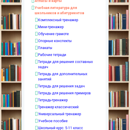
Атласы и карты
Учебная литература для
школьников и абитуриентов
Комплексный тренажер
Мини-тренажер
Обучение грамоте
Опорные конспекты
Плакаты
Рабочие тетради
Тетради для решения составных
задач
Тетрадь для дополнительных
занятий
Тетрадь для решения задач
Тетрадь для решения примеров
Тетрадь-тренажер
Тренажер классический
Универсальный тренажер
Учебное пособие
Школьный курс. 5-11 класс