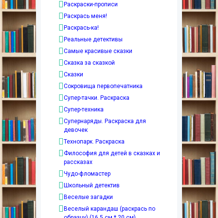
Раскраски-прописи
Раскрась меня!
Раскрась-ка!
Реальные детективы
Самые красивые сказки
Сказка за сказкой
Сказки
Сокровища первопечатника
Супер-тачки. Раскраска
Супер-техника
Супернаряды. Раскраска для
девочек
Технопарк. Раскраска
Философия для детей в сказках и
рассказах
Чудо-фломастер
Школьный детектив
Веселые загадки
Веселый карандаш (раскрась по
образцу) (16,5 см * 20 см)