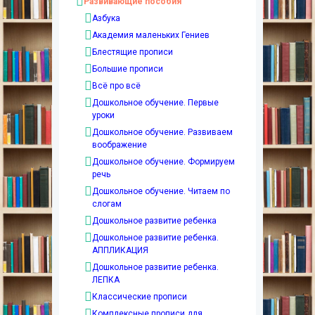
Развивающие пособия
Азбука
Академия маленьких Гениев
Блестящие прописи
Большие прописи
Всё про всё
Дошкольное обучение. Первые
уроки
Дошкольное обучение. Развиваем
воображение
Дошкольное обучение. Формируем
речь
Дошкольное обучение. Читаем по
слогам
Дошкольное развитие ребенка
Дошкольное развитие ребенка.
АППЛИКАЦИЯ
Дошкольное развитие ребенка.
ЛЕПКА
Классические прописи
Комплексные прописи для