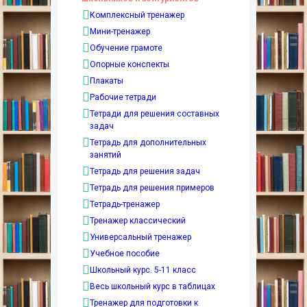
Комплексный тренажер
Мини-тренажер
Обучение грамоте
Опорные конспекты
Плакаты
Рабочие тетради
Тетради для решения составных
задач
Тетрадь для дополнительных
занятий
Тетрадь для решения задач
Тетрадь для решения примеров
Тетрадь-тренажер
Тренажер классический
Универсальный тренажер
Учебное пособие
Школьный курс. 5-11 класс
Весь школьный курс в таблицах
Тренажер для подготовки к