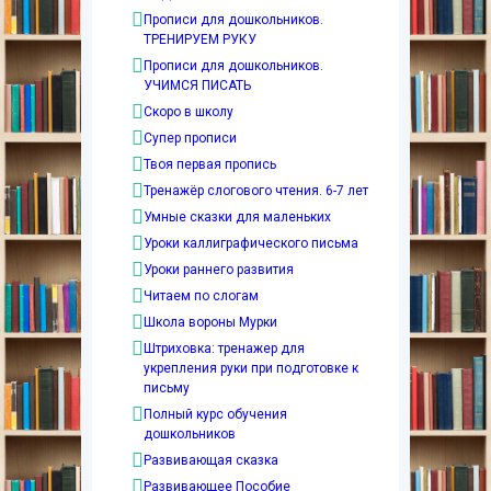
Прописи для дошкольников.
ТРЕНИРУЕМ РУКУ
Прописи для дошкольников.
УЧИМСЯ ПИСАТЬ
Скоро в школу
Супер прописи
Твоя первая пропись
Тренажёр слогового чтения. 6-7 лет
Умные сказки для маленьких
Уроки каллиграфического письма
Уроки раннего развития
Читаем по слогам
Школа вороны Мурки
Штриховка: тренажер для
укрепления руки при подготовке к
письму
Полный курс обучения
дошкольников
Развивающая сказка
Развивающее Пособие