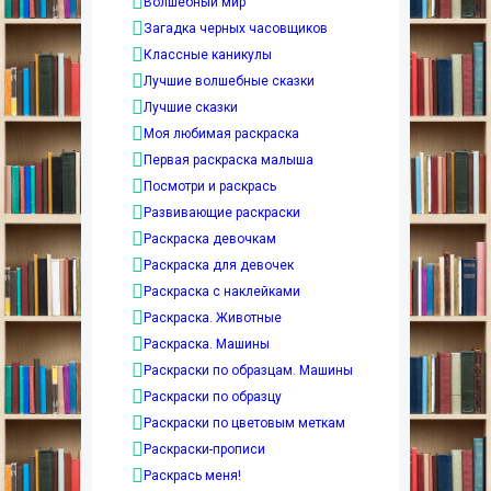
Волшебный мир
Загадка черных часовщиков
Классные каникулы
Лучшие волшебные сказки
Лучшие сказки
Моя любимая раскраска
Первая раскраска малыша
Посмотри и раскрась
Развивающие раскраски
Раскраска девочкам
Раскраска для девочек
Раскраска с наклейками
Раскраска. Животные
Раскраска. Машины
Раскраски по образцам. Машины
Раскраски по образцу
Раскраски по цветовым меткам
Раскраски-прописи
Раскрась меня!