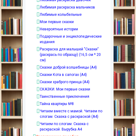
Любимая раскраска девочек
Любимая раскраска мальчиков
Любимые колыбельные
Мои первые сказки
Невероятные истории
Подарочные и энциклопедические
издания
Раскраска для малышей "Сказки"
(раскрась по образцу) (16,5 см * 20
см)
Сказки доброй волшебницы (А4)
Сказки Кота в сапогах (А4)
Сказки храброго принца (А4)
СКАЗКИ. Мои первые сказки
Таинственные приключения
Тайна квартиры №8
Читаем вместе с мамой. Читаем по
слогам. Сказка с раскраской (А4)
Читаем по слогам. Сказка с
раскраской. Вырубка А4