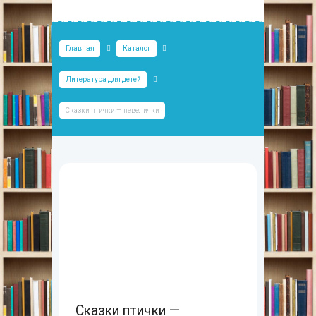
Главная
Каталог
Литература для детей
Сказки птички — невелички
Сказки птички —