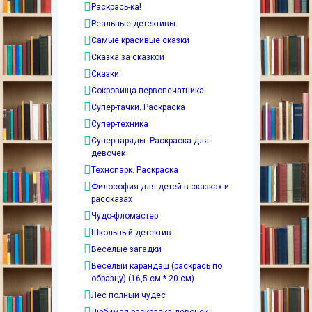
Раскрась-ка!
Реальные детективы
Самые красивые сказки
Сказка за сказкой
Сказки
Сокровища первопечатника
Супер-тачки. Раскраска
Супер-техника
Супернаряды. Раскраска для
девочек
Технопарк. Раскраска
Философия для детей в сказках и
рассказах
Чудо-фломастер
Школьный детектив
Веселые загадки
Веселый карандаш (раскрась по
образцу) (16,5 см * 20 см)
Лес полный чудес