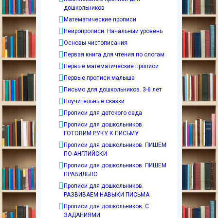
дошкольников
Математические прописи
Нейропрописи. Начальный уровень
Основы чистописания
Первая книга для чтения по слогам
Первые математические прописи
Первые прописи малыша
Письмо для дошкольников. 3-6 лет
Поучительные сказки
Прописи для детского сада
Прописи для дошкольников.
ГОТОВИМ РУКУ К ПИСЬМУ
Прописи для дошкольников. ПИШЕМ
ПО-АНГЛИЙСКИ
Прописи для дошкольников. ПИШЕМ
ПРАВИЛЬНО
Прописи для дошкольников.
РАЗВИВАЕМ НАВЫКИ ПИСЬМА
Прописи для дошкольников. С
ЗАДАНИЯМИ