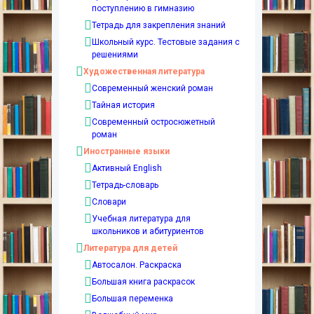
поступлению в гимназию
Тетрадь для закрепления знаний
Школьный курс. Тестовые задания с
решениями
Художественная литература
Современный женский роман
Тайная история
Современный остросюжетный
роман
Иностранные языки
Активный English
Тетрадь-словарь
Словари
Учебная литература для
школьников и абитуриентов
Литература для детей
Автосалон. Раскраска
Большая книга раскрасок
Большая переменка