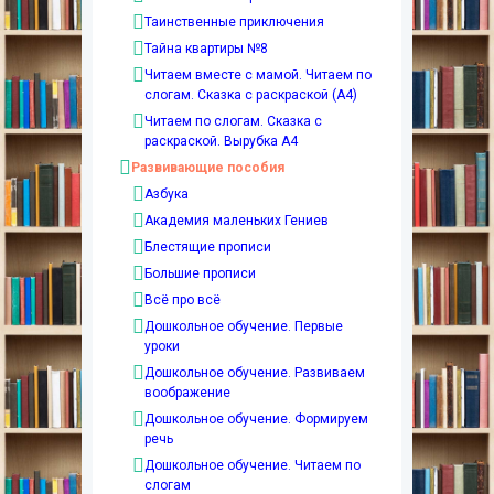
Таинственные приключения
Тайна квартиры №8
Читаем вместе с мамой. Читаем по
слогам. Сказка с раскраской (А4)
Читаем по слогам. Сказка с
раскраской. Вырубка А4
Развивающие пособия
Азбука
Академия маленьких Гениев
Блестящие прописи
Большие прописи
Всё про всё
Дошкольное обучение. Первые
уроки
Дошкольное обучение. Развиваем
воображение
Дошкольное обучение. Формируем
речь
Дошкольное обучение. Читаем по
слогам