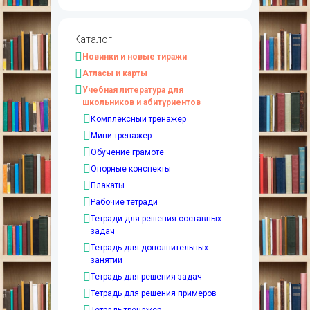
Каталог
Новинки и новые тиражи
Атласы и карты
Учебная литература для
школьников и абитуриентов
Комплексный тренажер
Мини-тренажер
Обучение грамоте
Опорные конспекты
Плакаты
Рабочие тетради
Тетради для решения составных
задач
Тетрадь для дополнительных
занятий
Тетрадь для решения задач
Тетрадь для решения примеров