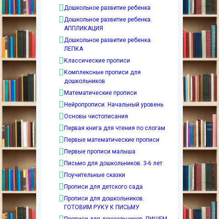
Дошкольное развитие ребенка
Дошкольное развитие ребенка.
АППЛИКАЦИЯ
Дошкольное развитие ребенка.
ЛЕПКА
Классические прописи
Комплексные прописи для
дошкольников
Математические прописи
Нейропрописи. Начальный уровень
Основы чистописания
Первая книга для чтения по слогам
Первые математические прописи
Первые прописи малыша
Письмо для дошкольников. 3-6 лет
Поучительные сказки
Прописи для детского сада
Прописи для дошкольников.
ГОТОВИМ РУКУ К ПИСЬМУ