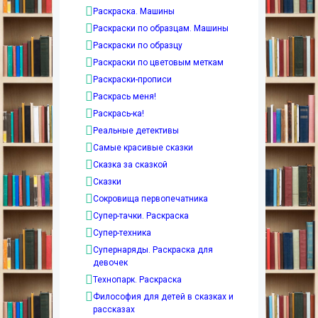
Раскраска. Машины
Раскраски по образцам. Машины
Раскраски по образцу
Раскраски по цветовым меткам
Раскраски-прописи
Раскрась меня!
Раскрась-ка!
Реальные детективы
Самые красивые сказки
Сказка за сказкой
Сказки
Сокровища первопечатника
Супер-тачки. Раскраска
Супер-техника
Супернаряды. Раскраска для
девочек
Технопарк. Раскраска
Философия для детей в сказках и
рассказах