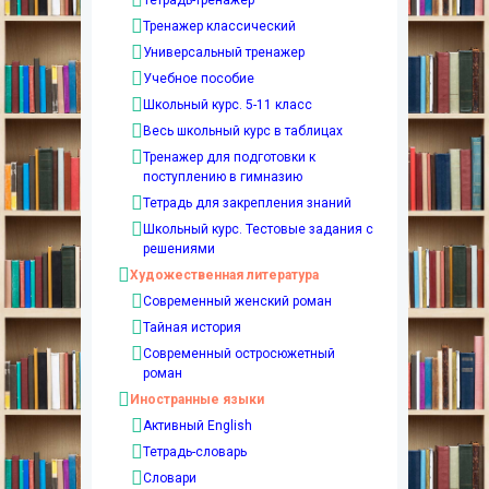
Тетрадь-тренажер
Тренажер классический
Универсальный тренажер
Учебное пособие
Школьный курс. 5-11 класс
Весь школьный курс в таблицах
Тренажер для подготовки к
поступлению в гимназию
Тетрадь для закрепления знаний
Школьный курс. Тестовые задания с
решениями
Художественная литература
Современный женский роман
Тайная история
Современный остросюжетный
роман
Иностранные языки
Активный English
Тетрадь-словарь
Словари