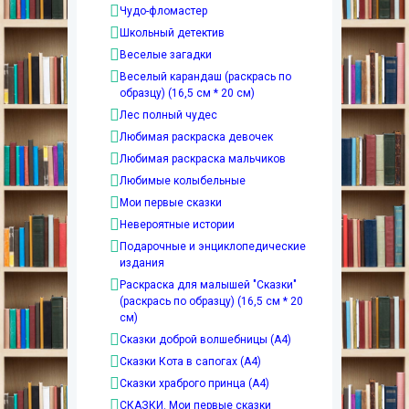
Чудо-фломастер
Школьный детектив
Веселые загадки
Веселый карандаш (раскрась по
образцу) (16,5 см * 20 см)
Лес полный чудес
Любимая раскраска девочек
Любимая раскраска мальчиков
Любимые колыбельные
Мои первые сказки
Невероятные истории
Подарочные и энциклопедические
издания
Раскраска для малышей "Сказки"
(раскрась по образцу) (16,5 см * 20
см)
Сказки доброй волшебницы (А4)
Сказки Кота в сапогах (А4)
Сказки храброго принца (А4)
СКАЗКИ. Мои первые сказки