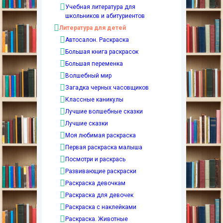
Учебная литература для
школьников и абитуриентов
Литература для детей
Автосалон. Раскраска
Большая книга раскрасок
Большая переменка
Волшебный мир
Загадка черных часовщиков
Классные каникулы
Лучшие волшебные сказки
Лучшие сказки
Моя любимая раскраска
Первая раскраска малыша
Посмотри и раскрась
Развивающие раскраски
Раскраска девочкам
Раскраска для девочек
Раскраска с наклейками
Раскраска. Животные