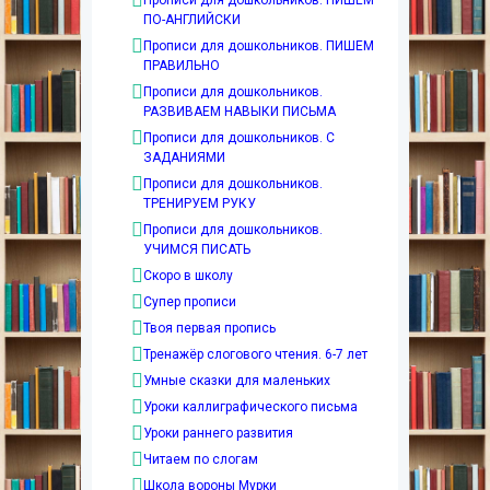
Прописи для дошкольников. ПИШЕМ
ПО-АНГЛИЙСКИ
Прописи для дошкольников. ПИШЕМ
ПРАВИЛЬНО
Прописи для дошкольников.
РАЗВИВАЕМ НАВЫКИ ПИСЬМА
Прописи для дошкольников. С
ЗАДАНИЯМИ
Прописи для дошкольников.
ТРЕНИРУЕМ РУКУ
Прописи для дошкольников.
УЧИМСЯ ПИСАТЬ
Скоро в школу
Супер прописи
Твоя первая пропись
Тренажёр слогового чтения. 6-7 лет
Умные сказки для маленьких
Уроки каллиграфического письма
Уроки раннего развития
Читаем по слогам
Школа вороны Мурки