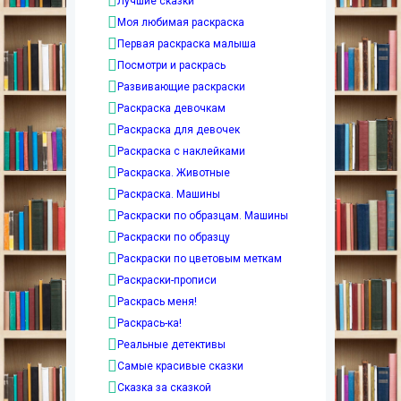
Лучшие сказки
Моя любимая раскраска
Первая раскраска малыша
Посмотри и раскрась
Развивающие раскраски
Раскраска девочкам
Раскраска для девочек
Раскраска с наклейками
Раскраска. Животные
Раскраска. Машины
Раскраски по образцам. Машины
Раскраски по образцу
Раскраски по цветовым меткам
Раскраски-прописи
Раскрась меня!
Раскрась-ка!
Реальные детективы
Самые красивые сказки
Сказка за сказкой