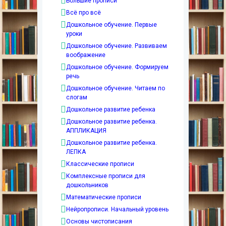
Большие прописи
Всё про всё
Дошкольное обучение. Первые
уроки
Дошкольное обучение. Развиваем
воображение
Дошкольное обучение. Формируем
речь
Дошкольное обучение. Читаем по
слогам
Дошкольное развитие ребенка
Дошкольное развитие ребенка.
АППЛИКАЦИЯ
Дошкольное развитие ребенка.
ЛЕПКА
Классические прописи
Комплексные прописи для
дошкольников
Математические прописи
Нейропрописи. Начальный уровень
Основы чистописания