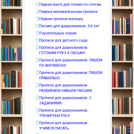
Первая книга для чтения по слогам
Первые математические прописи
Первые прописи малыша
Письмо для дошкольников. 3-6 лет
Поучительные сказки
Прописи для детского сада
Прописи для дошкольников.
ГОТОВИМ РУКУ К ПИСЬМУ
Прописи для дошкольников. ПИШЕМ
ПО-АНГЛИЙСКИ
Прописи для дошкольников. ПИШЕМ
ПРАВИЛЬНО
Прописи для дошкольников.
РАЗВИВАЕМ НАВЫКИ ПИСЬМА
Прописи для дошкольников. С
ЗАДАНИЯМИ
Прописи для дошкольников.
ТРЕНИРУЕМ РУКУ
Прописи для дошкольников.
УЧИМСЯ ПИСАТЬ