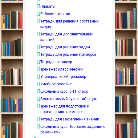
Плакаты
Рабочие тетради
Тетради для решения составных
задач
Тетрадь для дополнительных
занятий
Тетрадь для решения задач
Тетрадь для решения примеров
Тетрадь-тренажер
Тренажер классический
Универсальный тренажер
Учебное пособие
Школьный курс. 5-11 класс
Весь школьный курс в таблицах
Тренажер для подготовки к
поступлению в гимназию
Тетрадь для закрепления знаний
Школьный курс. Тестовые задания с
решениями