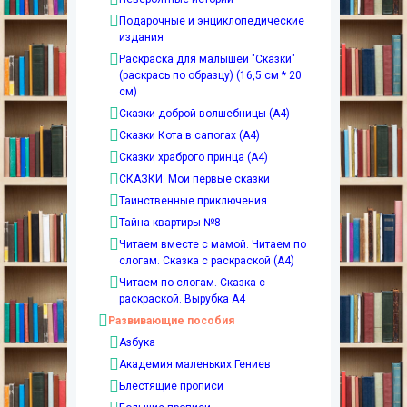
Подарочные и энциклопедические
издания
Раскраска для малышей "Сказки"
(раскрась по образцу) (16,5 см * 20
см)
Сказки доброй волшебницы (А4)
Сказки Кота в сапогах (А4)
Сказки храброго принца (А4)
СКАЗКИ. Мои первые сказки
Таинственные приключения
Тайна квартиры №8
Читаем вместе с мамой. Читаем по
слогам. Сказка с раскраской (А4)
Читаем по слогам. Сказка с
раскраской. Вырубка А4
Развивающие пособия
Азбука
Академия маленьких Гениев
Блестящие прописи