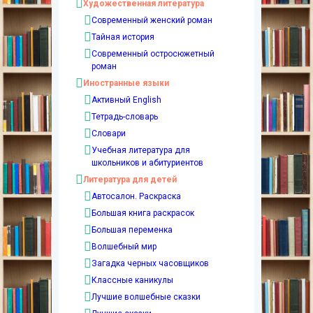
Художественная литература
Современный женский роман
Тайная история
Современный остросюжетный
роман
Иностранные языки
Активный English
Тетрадь-словарь
Словари
Учебная литература для
школьников и абитуриентов
Литература для детей
Автосалон. Раскраска
Большая книга раскрасок
Большая переменка
Волшебный мир
Загадка черных часовщиков
Классные каникулы
Лучшие волшебные сказки