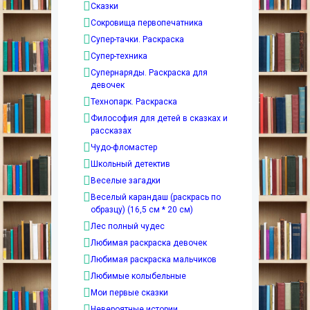
Сказки
Сокровища первопечатника
Супер-тачки. Раскраска
Супер-техника
Супернаряды. Раскраска для
девочек
Технопарк. Раскраска
Философия для детей в сказках и
рассказах
Чудо-фломастер
Школьный детектив
Веселые загадки
Веселый карандаш (раскрась по
образцу) (16,5 см * 20 см)
Лес полный чудес
Любимая раскраска девочек
Любимая раскраска мальчиков
Любимые колыбельные
Мои первые сказки
Невероятные истории