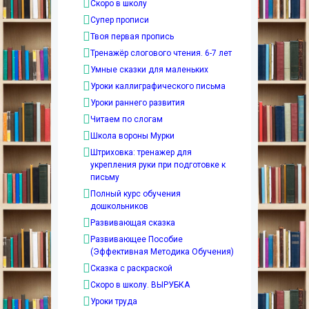
Скоро в школу
Супер прописи
Твоя первая пропись
Тренажёр слогового чтения. 6-7 лет
Умные сказки для маленьких
Уроки каллиграфического письма
Уроки раннего развития
Читаем по слогам
Школа вороны Мурки
Штриховка: тренажер для
укрепления руки при подготовке к
письму
Полный курс обучения
дошкольников
Развивающая сказка
Развивающее Пособие
(Эффективная Методика Обучения)
Сказка с раскраской
Скоро в школу. ВЫРУБКА
Уроки труда