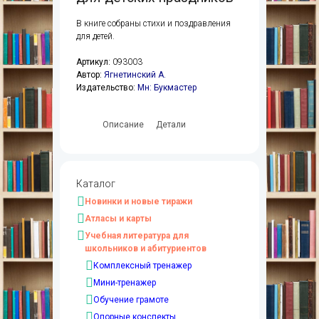
В книге собраны стихи и поздравления
для детей.
Артикул:
093003
Автор:
Ягнетинский А.
Издательство:
Мн: Букмастер
Описание
Детали
Каталог
Новинки и новые тиражи
Атласы и карты
Учебная литература для
школьников и абитуриентов
Комплексный тренажер
Мини-тренажер
Обучение грамоте
Опорные конспекты