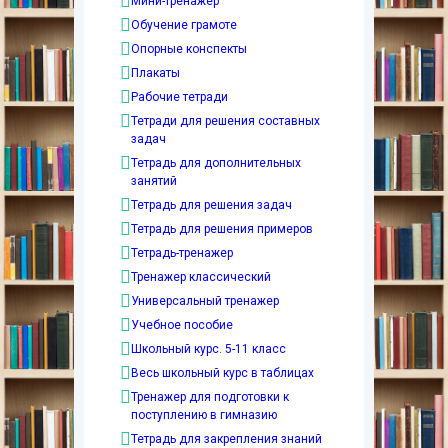
Мини-тренажер
Обучение грамоте
Опорные конспекты
Плакаты
Рабочие тетради
Тетради для решения составных
задач
Тетрадь для дополнительных
занятий
Тетрадь для решения задач
Тетрадь для решения примеров
Тетрадь-тренажер
Тренажер классический
Универсальный тренажер
Учебное пособие
Школьный курс. 5-11 класс
Весь школьный курс в таблицах
Тренажер для подготовки к
поступлению в гимназию
Тетрадь для закрепления знаний