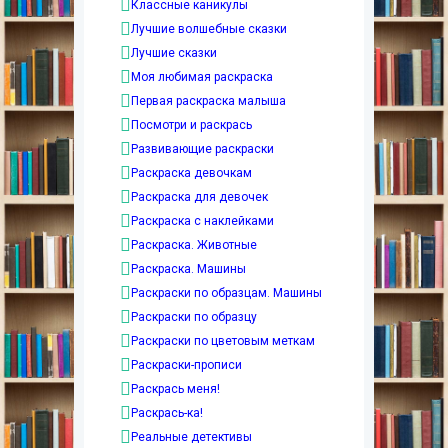
Классные каникулы
Лучшие волшебные сказки
Лучшие сказки
Моя любимая раскраска
Первая раскраска малыша
Посмотри и раскрась
Развивающие раскраски
Раскраска девочкам
Раскраска для девочек
Раскраска с наклейками
Раскраска. Животные
Раскраска. Машины
Раскраски по образцам. Машины
Раскраски по образцу
Раскраски по цветовым меткам
Раскраски-прописи
Раскрась меня!
Раскрась-ка!
Реальные детективы