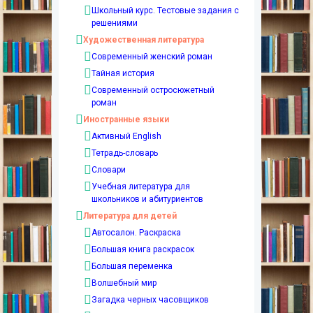
Школьный курс. Тестовые задания с
решениями
Художественная литература
Современный женский роман
Тайная история
Современный остросюжетный
роман
Иностранные языки
Активный English
Тетрадь-словарь
Словари
Учебная литература для
школьников и абитуриентов
Литература для детей
Автосалон. Раскраска
Большая книга раскрасок
Большая переменка
Волшебный мир
Загадка черных часовщиков