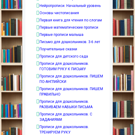
Нейропрописи. Начальный уровень
Основы чистописания
Первая книга для чтения по слогам
Первые математические прописи
Первые прописи малыша
Письмо для дошкольников. 3-6 лет
Поучительные сказки
Прописи для детского сада
Прописи для дошкольников.
ГОТОВИМ РУКУ К ПИСЬМУ
Прописи для дошкольников. ПИШЕМ
ПО-АНГЛИЙСКИ
Прописи для дошкольников. ПИШЕМ
ПРАВИЛЬНО
Прописи для дошкольников.
РАЗВИВАЕМ НАВЫКИ ПИСЬМА
Прописи для дошкольников. С
ЗАДАНИЯМИ
Прописи для дошкольников.
ТРЕНИРУЕМ РУКУ