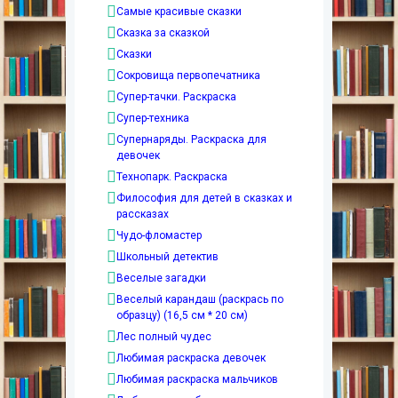
Самые красивые сказки
Сказка за сказкой
Сказки
Сокровища первопечатника
Супер-тачки. Раскраска
Супер-техника
Супернаряды. Раскраска для
девочек
Технопарк. Раскраска
Философия для детей в сказках и
рассказах
Чудо-фломастер
Школьный детектив
Веселые загадки
Веселый карандаш (раскрась по
образцу) (16,5 см * 20 см)
Лес полный чудес
Любимая раскраска девочек
Любимая раскраска мальчиков