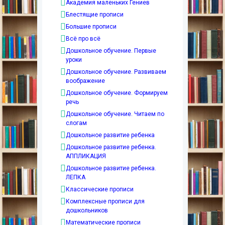
Академия маленьких Гениев
Блестящие прописи
Большие прописи
Всё про всё
Дошкольное обучение. Первые
уроки
Дошкольное обучение. Развиваем
воображение
Дошкольное обучение. Формируем
речь
Дошкольное обучение. Читаем по
слогам
Дошкольное развитие ребенка
Дошкольное развитие ребенка.
АППЛИКАЦИЯ
Дошкольное развитие ребенка.
ЛЕПКА
Классические прописи
Комплексные прописи для
дошкольников
Математические прописи