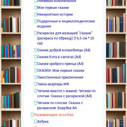
Любимые колыбельные
Мои первые сказки
Невероятные истории
Подарочные и энциклопедические
издания
Раскраска для малышей "Сказки"
(раскрась по образцу) (16,5 см * 20
см)
Сказки доброй волшебницы (А4)
Сказки Кота в сапогах (А4)
Сказки храброго принца (А4)
СКАЗКИ. Мои первые сказки
Таинственные приключения
Тайна квартиры №8
Читаем вместе с мамой. Читаем по
слогам. Сказка с раскраской (А4)
Читаем по слогам. Сказка с
раскраской. Вырубка А4
Развивающие пособия
Азбука