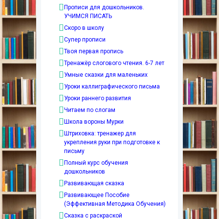
Прописи для дошкольников.
УЧИМСЯ ПИСАТЬ
Скоро в школу
Супер прописи
Твоя первая пропись
Тренажёр слогового чтения. 6-7 лет
Умные сказки для маленьких
Уроки каллиграфического письма
Уроки раннего развития
Читаем по слогам
Школа вороны Мурки
Штриховка: тренажер для
укрепления руки при подготовке к
письму
Полный курс обучения
дошкольников
Развивающая сказка
Развивающее Пособие
(Эффективная Методика Обучения)
Сказка с раскраской