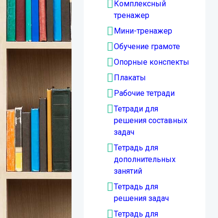
Комплексный
тренажер
Мини-тренажер
Обучение грамоте
Опорные конспекты
Плакаты
Рабочие тетради
Тетради для
решения составных
задач
Тетрадь для
дополнительных
занятий
Тетрадь для
решения задач
Тетрадь для