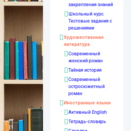
закрепления знаний
Школьный курс.
Тестовые задания с
решениями
Художественная
литература
Современный
женский роман
Тайная история
Современный
остросюжетный
роман
Иностранные языки
Активный English
Тетрадь-словарь
Словари