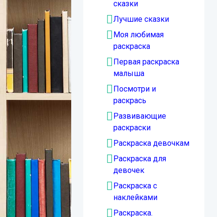
сказки
Лучшие сказки
Моя любимая
раскраска
Первая раскраска
малыша
Посмотри и
раскрась
Развивающие
раскраски
Раскраска девочкам
Раскраска для
девочек
Раскраска с
наклейками
Раскраска.