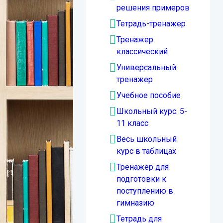
решения примеров
Тетрадь-тренажер
Тренажер
классический
Универсальный
тренажер
Учебное пособие
Школьный курс. 5-
11 класс
Весь школьный
курс в таблицах
Тренажер для
подготовки к
поступлению в
гимназию
Тетрадь для