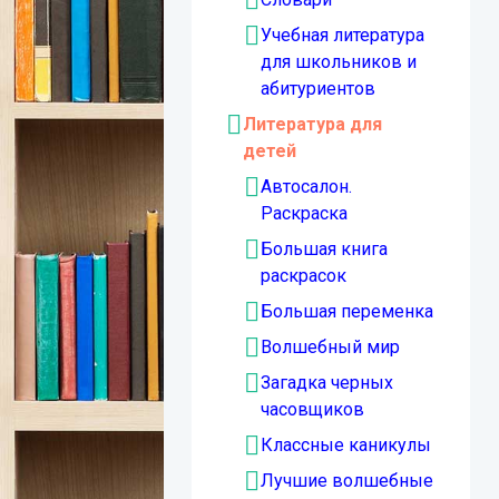
Учебная литература
для школьников и
абитуриентов
Литература для
детей
Автосалон.
Раскраска
Большая книга
раскрасок
Большая переменка
Волшебный мир
Загадка черных
часовщиков
Классные каникулы
Лучшие волшебные