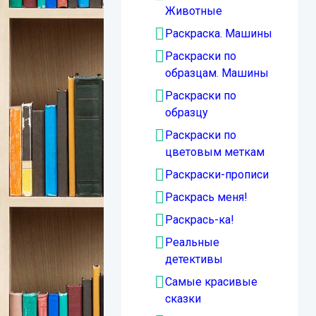
Животные
Раскраска. Машины
Раскраски по
образцам. Машины
Раскраски по
образцу
Раскраски по
цветовым меткам
Раскраски-прописи
Раскрась меня!
Раскрась-ка!
Реальные
детективы
Самые красивые
сказки