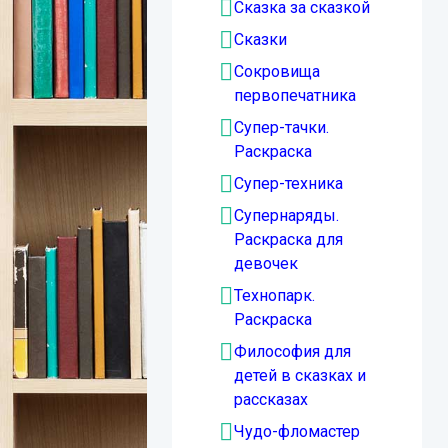
Сказка за сказкой
Сказки
Сокровища
первопечатника
Супер-тачки.
Раскраска
Супер-техника
Супернаряды.
Раскраска для
девочек
Технопарк.
Раскраска
Философия для
детей в сказках и
рассказах
Чудо-фломастер