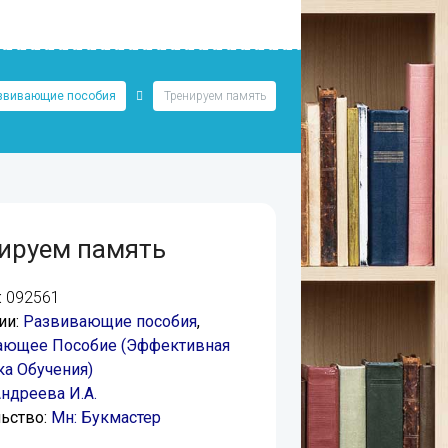
звивающие пособия
Тренируем память
ируем память
:
092561
ии:
Развивающие пособия
,
ающее Пособие (Эффективная
а Обучения)
ндреева И.А.
ьство:
Мн: Букмастер