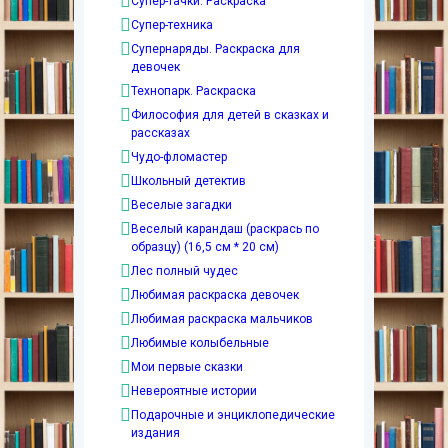
Супер-тачки. Раскраска
Супер-техника
Супернаряды. Раскраска для
девочек
Технопарк. Раскраска
Философия для детей в сказках и
рассказах
Чудо-фломастер
Школьный детектив
Веселые загадки
Веселый карандаш (раскрась по
образцу) (16,5 см * 20 см)
Лес полный чудес
Любимая раскраска девочек
Любимая раскраска мальчиков
Любимые колыбельные
Мои первые сказки
Невероятные истории
Подарочные и энциклопедические
издания