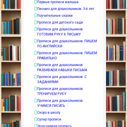
Первые прописи малыша
Письмо для дошкольников. 3-6 лет
Поучительные сказки
Прописи для детского сада
Прописи для дошкольников.
ГОТОВИМ РУКУ К ПИСЬМУ
Прописи для дошкольников. ПИШЕМ
ПО-АНГЛИЙСКИ
Прописи для дошкольников. ПИШЕМ
ПРАВИЛЬНО
Прописи для дошкольников.
РАЗВИВАЕМ НАВЫКИ ПИСЬМА
Прописи для дошкольников. С
ЗАДАНИЯМИ
Прописи для дошкольников.
ТРЕНИРУЕМ РУКУ
Прописи для дошкольников.
УЧИМСЯ ПИСАТЬ
Скоро в школу
Супер прописи
Твоя первая пропись