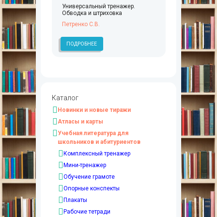
Универсальный тренажер.
Обводка и штриховка
Петренко С.В.
ПОДРОБНЕЕ
Каталог
Новинки и новые тиражи
Атласы и карты
Учебная литература для
школьников и абитуриентов
Комплексный тренажер
Мини-тренажер
Обучение грамоте
Опорные конспекты
Плакаты
Рабочие тетради