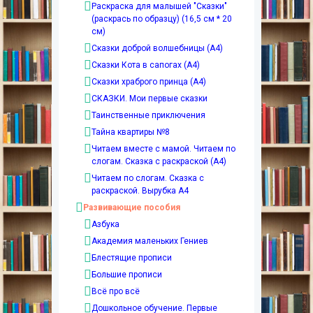
Раскраска для малышей "Сказки"
(раскрась по образцу) (16,5 см * 20
см)
Сказки доброй волшебницы (А4)
Сказки Кота в сапогах (А4)
Сказки храброго принца (А4)
СКАЗКИ. Мои первые сказки
Таинственные приключения
Тайна квартиры №8
Читаем вместе с мамой. Читаем по
слогам. Сказка с раскраской (А4)
Читаем по слогам. Сказка с
раскраской. Вырубка А4
Развивающие пособия
Азбука
Академия маленьких Гениев
Блестящие прописи
Большие прописи
Всё про всё
Дошкольное обучение. Первые