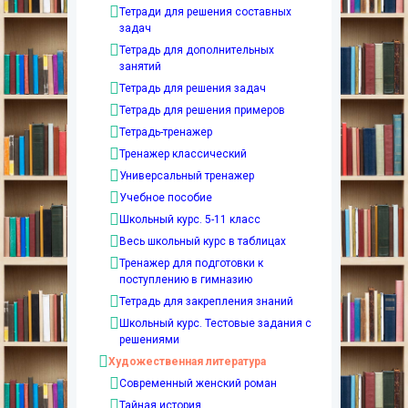
Тетради для решения составных
задач
Тетрадь для дополнительных
занятий
Тетрадь для решения задач
Тетрадь для решения примеров
Тетрадь-тренажер
Тренажер классический
Универсальный тренажер
Учебное пособие
Школьный курс. 5-11 класс
Весь школьный курс в таблицах
Тренажер для подготовки к
поступлению в гимназию
Тетрадь для закрепления знаний
Школьный курс. Тестовые задания с
решениями
Художественная литература
Современный женский роман
Тайная история