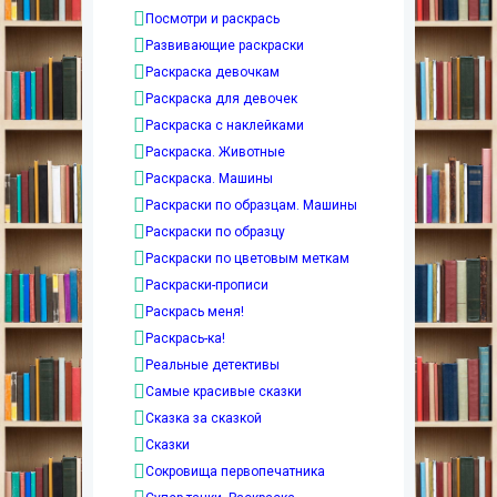
Посмотри и раскрась
Развивающие раскраски
Раскраска девочкам
Раскраска для девочек
Раскраска с наклейками
Раскраска. Животные
Раскраска. Машины
Раскраски по образцам. Машины
Раскраски по образцу
Раскраски по цветовым меткам
Раскраски-прописи
Раскрась меня!
Раскрась-ка!
Реальные детективы
Самые красивые сказки
Сказка за сказкой
Сказки
Сокровища первопечатника