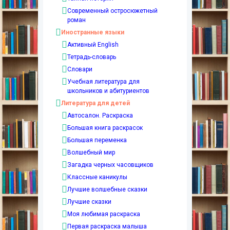
Современный остросюжетный
роман
Иностранные языки
Активный English
Тетрадь-словарь
Словари
Учебная литература для
школьников и абитуриентов
Литература для детей
Автосалон. Раскраска
Большая книга раскрасок
Большая переменка
Волшебный мир
Загадка черных часовщиков
Классные каникулы
Лучшие волшебные сказки
Лучшие сказки
Моя любимая раскраска
Первая раскраска малыша