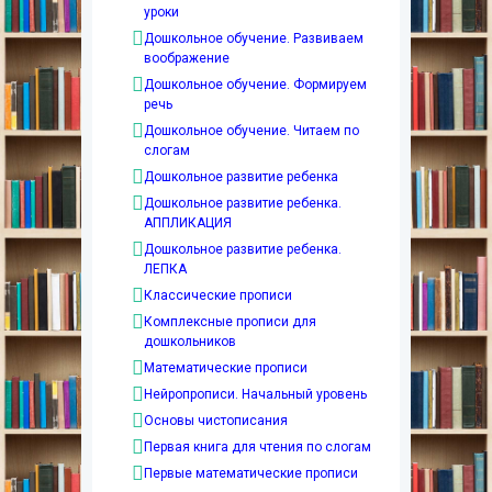
уроки
Дошкольное обучение. Развиваем
воображение
Дошкольное обучение. Формируем
речь
Дошкольное обучение. Читаем по
слогам
Дошкольное развитие ребенка
Дошкольное развитие ребенка.
АППЛИКАЦИЯ
Дошкольное развитие ребенка.
ЛЕПКА
Классические прописи
Комплексные прописи для
дошкольников
Математические прописи
Нейропрописи. Начальный уровень
Основы чистописания
Первая книга для чтения по слогам
Первые математические прописи