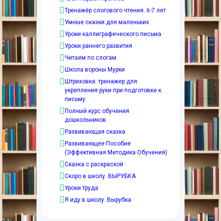
Тренажёр слогового чтения. 6-7 лет
Умные сказки для маленьких
Уроки каллиграфического письма
Уроки раннего развития
Читаем по слогам
Школа вороны Мурки
Штриховка: тренажер для
укрепления руки при подготовке к
письму
Полный курс обучения
дошкольников
Развивающая сказка
Развивающее Пособие
(Эффективная Методика Обучения)
Сказка с раскраской
Скоро в школу. ВЫРУБКА
Уроки труда
Я иду в школу. Вырубка