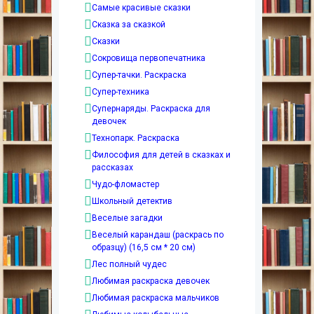
Самые красивые сказки
Сказка за сказкой
Сказки
Сокровища первопечатника
Супер-тачки. Раскраска
Супер-техника
Супернаряды. Раскраска для
девочек
Технопарк. Раскраска
Философия для детей в сказках и
рассказах
Чудо-фломастер
Школьный детектив
Веселые загадки
Веселый карандаш (раскрась по
образцу) (16,5 см * 20 см)
Лес полный чудес
Любимая раскраска девочек
Любимая раскраска мальчиков