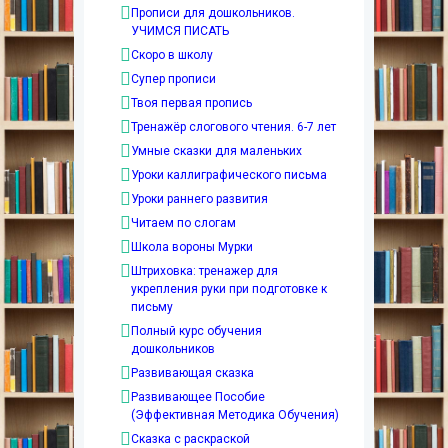
Прописи для дошкольников.
УЧИМСЯ ПИСАТЬ
Скоро в школу
Супер прописи
Твоя первая пропись
Тренажёр слогового чтения. 6-7 лет
Умные сказки для маленьких
Уроки каллиграфического письма
Уроки раннего развития
Читаем по слогам
Школа вороны Мурки
Штриховка: тренажер для
укрепления руки при подготовке к
письму
Полный курс обучения
дошкольников
Развивающая сказка
Развивающее Пособие
(Эффективная Методика Обучения)
Сказка с раскраской