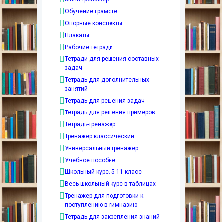
Обучение грамоте
Опорные конспекты
Плакаты
Рабочие тетради
Тетради для решения составных
задач
Тетрадь для дополнительных
занятий
Тетрадь для решения задач
Тетрадь для решения примеров
Тетрадь-тренажер
Тренажер классический
Универсальный тренажер
Учебное пособие
Школьный курс. 5-11 класс
Весь школьный курс в таблицах
Тренажер для подготовки к
поступлению в гимназию
Тетрадь для закрепления знаний