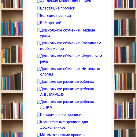
Академия маленьких Гениев
Блестящие прописи
Большие прописи
Всё про всё
Дошкольное обучение. Первые
уроки
Дошкольное обучение. Развиваем
воображение
Дошкольное обучение. Формируем
речь
Дошкольное обучение. Читаем по
слогам
Дошкольное развитие ребенка
Дошкольное развитие ребенка.
АППЛИКАЦИЯ
Дошкольное развитие ребенка.
ЛЕПКА
Классические прописи
Комплексные прописи для
дошкольников
Математические прописи