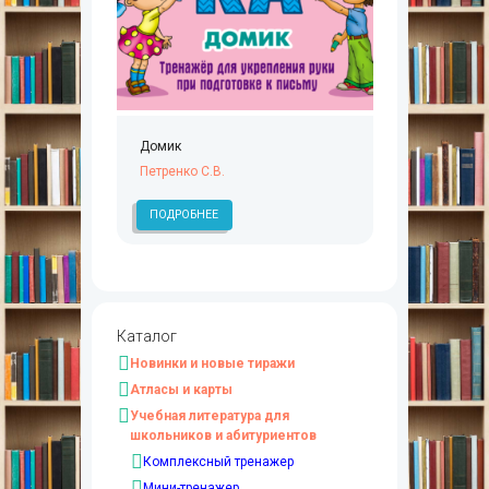
Домик
Петренко С.В.
ПОДРОБНЕЕ
Каталог
Новинки и новые тиражи
Атласы и карты
Учебная литература для
школьников и абитуриентов
Комплексный тренажер
Мини-тренажер