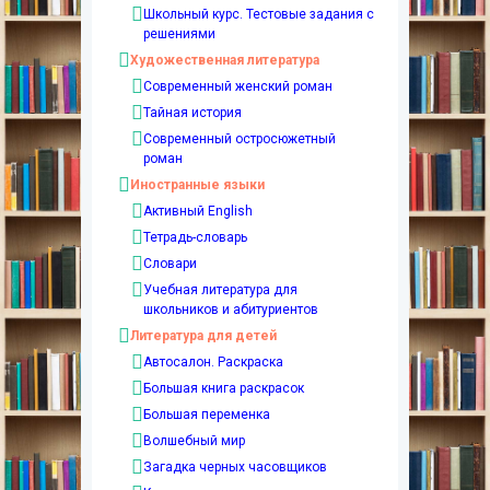
Школьный курс. Тестовые задания с
решениями
Художественная литература
Современный женский роман
Тайная история
Современный остросюжетный
роман
Иностранные языки
Активный English
Тетрадь-словарь
Словари
Учебная литература для
школьников и абитуриентов
Литература для детей
Автосалон. Раскраска
Большая книга раскрасок
Большая переменка
Волшебный мир
Загадка черных часовщиков