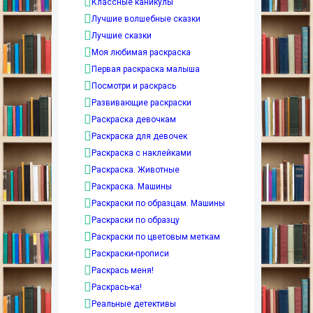
Классные каникулы
Лучшие волшебные сказки
Лучшие сказки
Моя любимая раскраска
Первая раскраска малыша
Посмотри и раскрась
Развивающие раскраски
Раскраска девочкам
Раскраска для девочек
Раскраска с наклейками
Раскраска. Животные
Раскраска. Машины
Раскраски по образцам. Машины
Раскраски по образцу
Раскраски по цветовым меткам
Раскраски-прописи
Раскрась меня!
Раскрась-ка!
Реальные детективы