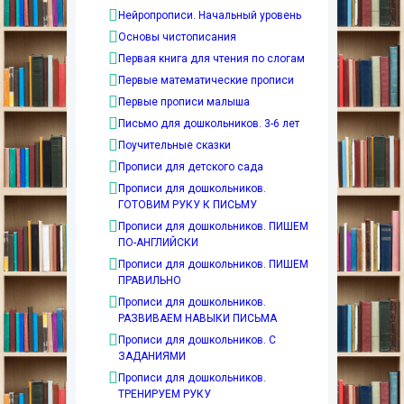
Нейропрописи. Начальный уровень
Основы чистописания
Первая книга для чтения по слогам
Первые математические прописи
Первые прописи малыша
Письмо для дошкольников. 3-6 лет
Поучительные сказки
Прописи для детского сада
Прописи для дошкольников.
ГОТОВИМ РУКУ К ПИСЬМУ
Прописи для дошкольников. ПИШЕМ
ПО-АНГЛИЙСКИ
Прописи для дошкольников. ПИШЕМ
ПРАВИЛЬНО
Прописи для дошкольников.
РАЗВИВАЕМ НАВЫКИ ПИСЬМА
Прописи для дошкольников. С
ЗАДАНИЯМИ
Прописи для дошкольников.
ТРЕНИРУЕМ РУКУ