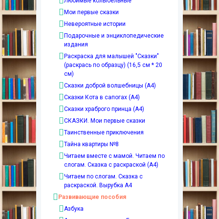
Любимые колыбельные
Мои первые сказки
Невероятные истории
Подарочные и энциклопедические
издания
Раскраска для малышей "Сказки"
(раскрась по образцу) (16,5 см * 20
см)
Сказки доброй волшебницы (А4)
Сказки Кота в сапогах (А4)
Сказки храброго принца (А4)
СКАЗКИ. Мои первые сказки
Таинственные приключения
Тайна квартиры №8
Читаем вместе с мамой. Читаем по
слогам. Сказка с раскраской (А4)
Читаем по слогам. Сказка с
раскраской. Вырубка А4
Развивающие пособия
Азбука