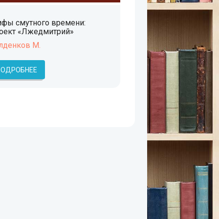
фы смутного времени:
оект «Лжедмитрий»
лденков М.
ПОДРОБНЕЕ