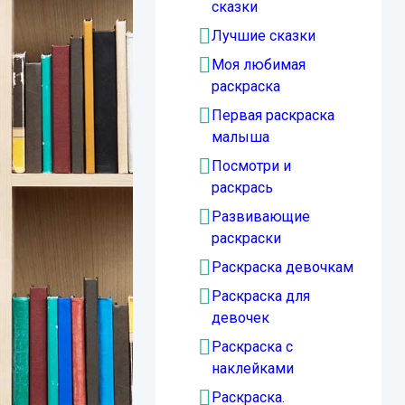
сказки
Лучшие сказки
Моя любимая
раскраска
Первая раскраска
малыша
Посмотри и
раскрась
Развивающие
раскраски
Раскраска девочкам
Раскраска для
девочек
Раскраска с
наклейками
Раскраска.