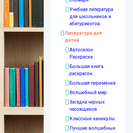
Учебная литература
для школьников и
абитуриентов
Литература для
детей
Автосалон.
Раскраска
Большая книга
раскрасок
Большая переменка
Волшебный мир
Загадка черных
часовщиков
Классные каникулы
Лучшие волшебные