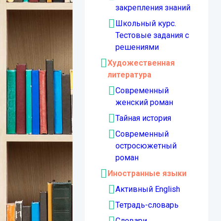
закрепления знаний
Школьный курс.
Тестовые задания с
решениями
Художественная
литература
Современный
женский роман
Тайная история
Современный
остросюжетный
роман
Иностранные языки
Активный English
Тетрадь-словарь
Словари