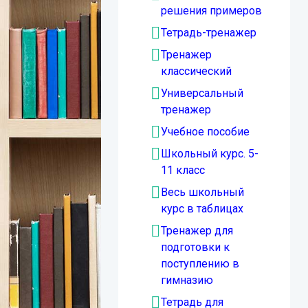
решения примеров
Тетрадь-тренажер
Тренажер
классический
Универсальный
тренажер
Учебное пособие
Школьный курс. 5-
11 класс
Весь школьный
курс в таблицах
Тренажер для
подготовки к
поступлению в
гимназию
Тетрадь для