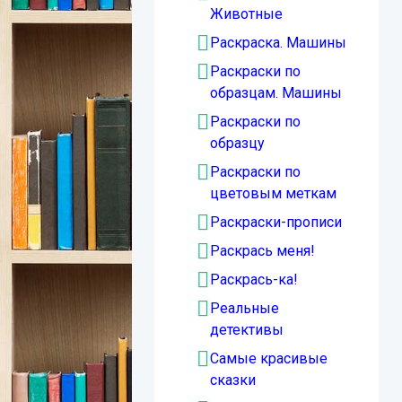
Животные
Раскраска. Машины
Раскраски по
образцам. Машины
Раскраски по
образцу
Раскраски по
цветовым меткам
Раскраски-прописи
Раскрась меня!
Раскрась-ка!
Реальные
детективы
Самые красивые
сказки