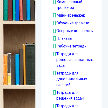
Комплексный
тренажер
Мини-тренажер
Обучение грамоте
Опорные конспекты
Плакаты
Рабочие тетради
Тетради для
решения составных
задач
Тетрадь для
дополнительных
занятий
Тетрадь для
решения задач
Тетрадь для