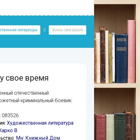
твенная литература
Всему свое время
у свое время
нный отечественный
жетный криминальный боевик.
:
083526
ия:
Художественная литература
арко В.
ьство:
Мн: Книжный Дом