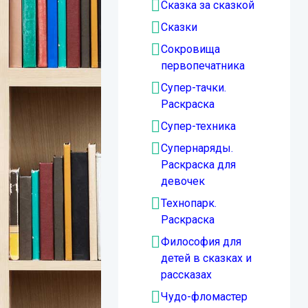
Сказка за сказкой
Сказки
Сокровища
первопечатника
Супер-тачки.
Раскраска
Супер-техника
Супернаряды.
Раскраска для
девочек
Технопарк.
Раскраска
Философия для
детей в сказках и
рассказах
Чудо-фломастер