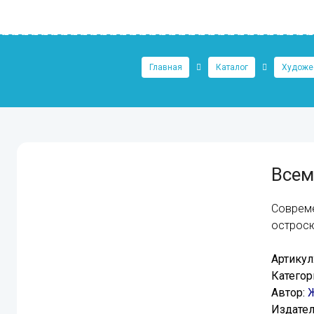
Главная
Каталог
Художес
Всем
Совреме
остросю
Артикул
Категор
Автор:
Ж
Издател