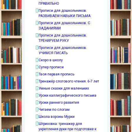
ПРАВИЛЬНО
Прописи для дошкольников.
РАЗВИВАЕМ НАВЫКИ ПИСЬМА
Прописи для дошкольников. С
ЗАДАНИЯМИ
Прописи для дошкольников.
ТРЕНИРУЕМ РУКУ
Прописи для дошкольников.
УЧИМСЯ ПИСАТЬ
Скоро в школу
Супер прописи
Твоя первая пропись
Тренажёр слогового чтения. 6-7 лет
Умные сказки для маленьких
Уроки каллиграфического письма
Уроки раннего развития
Читаем по слогам
Школа вороны Мурки
Штриховка: тренажер для
укрепления руки при подготовке к