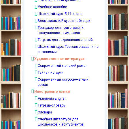
Учебное пособие
Школьный курс. 5-11 класс
Весь школьный курс в таблицах
Тренажер для подготовки к
поступлению в гимназию
Тетрадь для закрепления знаний
Школьный курс. Тестовые задания с
решениями
Художественная литература
Современный женский роман
Тайная история
Современный остросюжетный
роман
Иностранные языки
Активный English
Тетрадь-словарь
Словари
Учебная литература для
школьников и абитуриентов