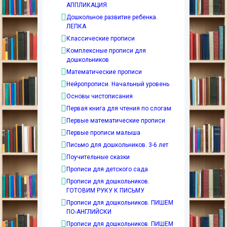
АППЛИКАЦИЯ
Дошкольное развитие ребенка.
ЛЕПКА
Классические прописи
Комплексные прописи для
дошкольников
Математические прописи
Нейропрописи. Начальный уровень
Основы чистописания
Первая книга для чтения по слогам
Первые математические прописи
Первые прописи малыша
Письмо для дошкольников. 3-6 лет
Поучительные сказки
Прописи для детского сада
Прописи для дошкольников.
ГОТОВИМ РУКУ К ПИСЬМУ
Прописи для дошкольников. ПИШЕМ
ПО-АНГЛИЙСКИ
Прописи для дошкольников. ПИШЕМ