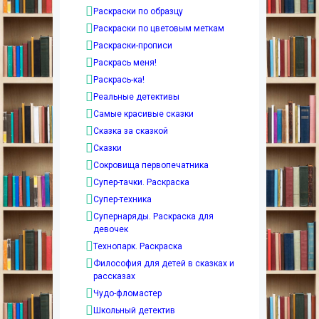
Раскраски по образцу
Раскраски по цветовым меткам
Раскраски-прописи
Раскрась меня!
Раскрась-ка!
Реальные детективы
Самые красивые сказки
Сказка за сказкой
Сказки
Сокровища первопечатника
Супер-тачки. Раскраска
Супер-техника
Супернаряды. Раскраска для
девочек
Технопарк. Раскраска
Философия для детей в сказках и
рассказах
Чудо-фломастер
Школьный детектив