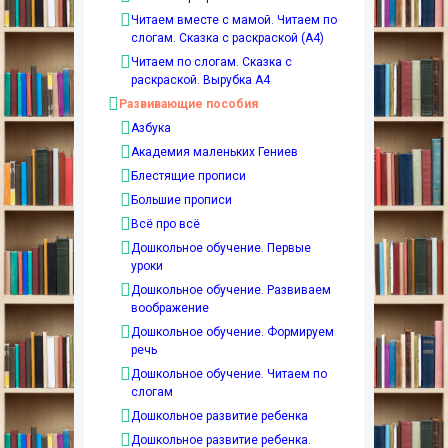
Читаем вместе с мамой. Читаем по
слогам. Сказка с раскраской (А4)
Читаем по слогам. Сказка с
раскраской. Вырубка А4
Развивающие пособия
Азбука
Академия маленьких Гениев
Блестящие прописи
Большие прописи
Всё про всё
Дошкольное обучение. Первые
уроки
Дошкольное обучение. Развиваем
воображение
Дошкольное обучение. Формируем
речь
Дошкольное обучение. Читаем по
слогам
Дошкольное развитие ребенка
Дошкольное развитие ребенка.