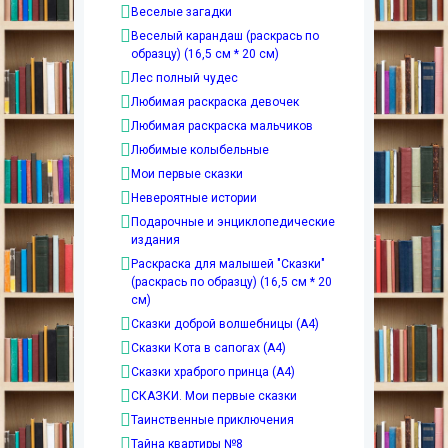
Веселые загадки
Веселый карандаш (раскрась по
образцу) (16,5 см * 20 см)
Лес полный чудес
Любимая раскраска девочек
Любимая раскраска мальчиков
Любимые колыбельные
Мои первые сказки
Невероятные истории
Подарочные и энциклопедические
издания
Раскраска для малышей "Сказки"
(раскрась по образцу) (16,5 см * 20
см)
Сказки доброй волшебницы (А4)
Сказки Кота в сапогах (А4)
Сказки храброго принца (А4)
СКАЗКИ. Мои первые сказки
Таинственные приключения
Тайна квартиры №8