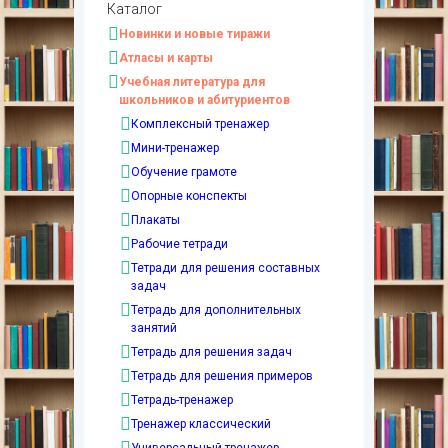
Каталог
Новинки и новые тиражи
Атласы и карты
Учебная литература для
школьников и абитуриентов
Комплексный тренажер
Мини-тренажер
Обучение грамоте
Опорные конспекты
Плакаты
Рабочие тетради
Тетради для решения составных
задач
Тетрадь для дополнительных
занятий
Тетрадь для решения задач
Тетрадь для решения примеров
Тетрадь-тренажер
Тренажер классический
Универсальный тренажер