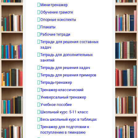
Мини-тренажер
Обучение грамоте
Опорные конспекты
Плакаты
Рабочие тетради
Тетради для решения составных
задач
Тетрадь для дополнительных
занятий
Тетрадь для решения задач
Тетрадь для решения примеров
Тетрадь-тренажер
Тренажер классический
Универсальный тренажер
Учебное пособие
Школьный курс. 5-11 класс
Весь школьный курс в таблицах
Тренажер для подготовки к
поступлению в гимназию