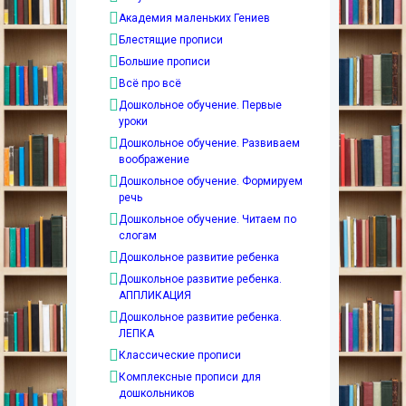
Академия маленьких Гениев
Блестящие прописи
Большие прописи
Всё про всё
Дошкольное обучение. Первые
уроки
Дошкольное обучение. Развиваем
воображение
Дошкольное обучение. Формируем
речь
Дошкольное обучение. Читаем по
слогам
Дошкольное развитие ребенка
Дошкольное развитие ребенка.
АППЛИКАЦИЯ
Дошкольное развитие ребенка.
ЛЕПКА
Классические прописи
Комплексные прописи для
дошкольников