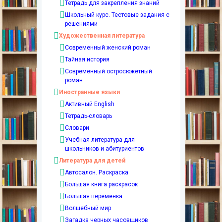
Тетрадь для закрепления знаний
Школьный курс. Тестовые задания с
решениями
Художественная литература
Современный женский роман
Тайная история
Современный остросюжетный
роман
Иностранные языки
Активный English
Тетрадь-словарь
Словари
Учебная литература для
школьников и абитуриентов
Литература для детей
Автосалон. Раскраска
Большая книга раскрасок
Большая переменка
Волшебный мир
Загадка черных часовщиков