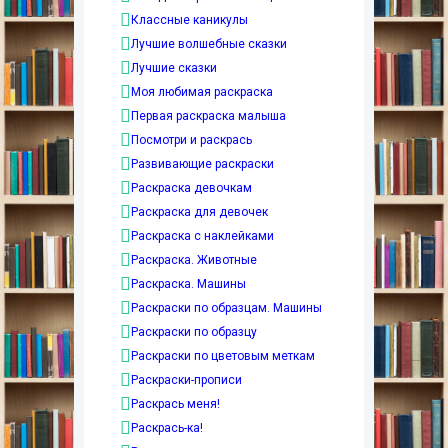
Классные каникулы
Лучшие волшебные сказки
Лучшие сказки
Моя любимая раскраска
Первая раскраска малыша
Посмотри и раскрась
Развивающие раскраски
Раскраска девочкам
Раскраска для девочек
Раскраска с наклейками
Раскраска. Животные
Раскраска. Машины
Раскраски по образцам. Машины
Раскраски по образцу
Раскраски по цветовым меткам
Раскраски-прописи
Раскрась меня!
Раскрась-ка!