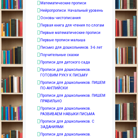
Математические прописи
Нейропрописи. Начальный уровень
Основы чистописания
Первая книга для чтения по слогам
Первые математические прописи
Первые прописи малыша
Письмо для дошкольников. 3-6 лет
Поучительные сказки
Прописи для детского сада
Прописи для дошкольников.
ГОТОВИМ РУКУ К ПИСЬМУ
Прописи для дошкольников. ПИШЕМ
ПО-АНГЛИЙСКИ
Прописи для дошкольников. ПИШЕМ
ПРАВИЛЬНО
Прописи для дошкольников.
РАЗВИВАЕМ НАВЫКИ ПИСЬМА
Прописи для дошкольников. С
ЗАДАНИЯМИ
Прописи для дошкольников.