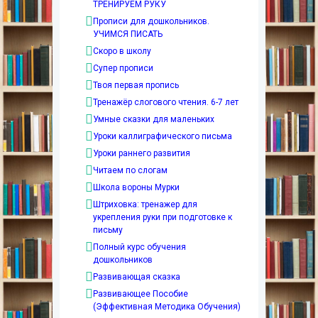
ТРЕНИРУЕМ РУКУ
Прописи для дошкольников.
УЧИМСЯ ПИСАТЬ
Скоро в школу
Супер прописи
Твоя первая пропись
Тренажёр слогового чтения. 6-7 лет
Умные сказки для маленьких
Уроки каллиграфического письма
Уроки раннего развития
Читаем по слогам
Школа вороны Мурки
Штриховка: тренажер для
укрепления руки при подготовке к
письму
Полный курс обучения
дошкольников
Развивающая сказка
Развивающее Пособие
(Эффективная Методика Обучения)