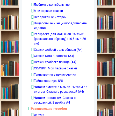
Любимые колыбельные
Мои первые сказки
Невероятные истории
Подарочные и энциклопедические
издания
Раскраска для малышей "Сказки"
(раскрась по образцу) (16,5 см * 20
см)
Сказки доброй волшебницы (А4)
Сказки Кота в сапогах (А4)
Сказки храброго принца (А4)
СКАЗКИ. Мои первые сказки
Таинственные приключения
Тайна квартиры №8
Читаем вместе с мамой. Читаем по
слогам. Сказка с раскраской (А4)
Читаем по слогам. Сказка с
раскраской. Вырубка А4
Развивающие пособия
Азбука