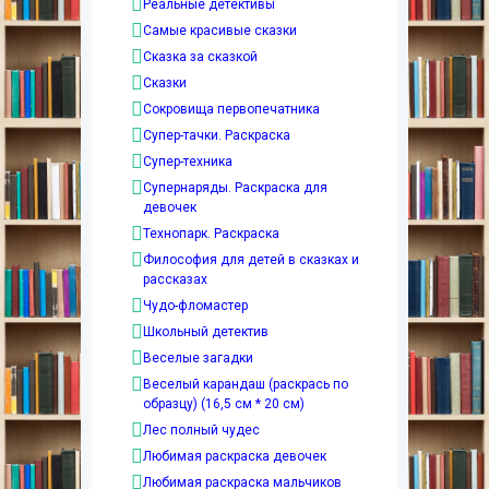
Реальные детективы
Самые красивые сказки
Сказка за сказкой
Сказки
Сокровища первопечатника
Супер-тачки. Раскраска
Супер-техника
Супернаряды. Раскраска для
девочек
Технопарк. Раскраска
Философия для детей в сказках и
рассказах
Чудо-фломастер
Школьный детектив
Веселые загадки
Веселый карандаш (раскрась по
образцу) (16,5 см * 20 см)
Лес полный чудес
Любимая раскраска девочек
Любимая раскраска мальчиков