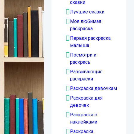
сказки
Лучшие сказки
Моя любимая
раскраска
Первая раскраска
малыша
Посмотри и
раскрась
Развивающие
раскраски
Раскраска девочкам
Раскраска для
девочек
Раскраска с
наклейками
Раскраска.