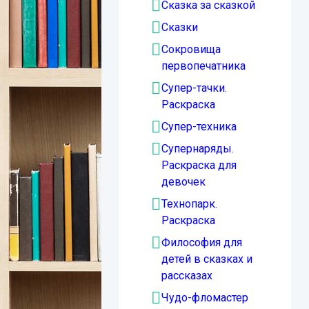
Сказка за сказкой
Сказки
Сокровища
первопечатника
Супер-тачки.
Раскраска
Супер-техника
Супернаряды.
Раскраска для
девочек
Технопарк.
Раскраска
Философия для
детей в сказках и
рассказах
Чудо-фломастер