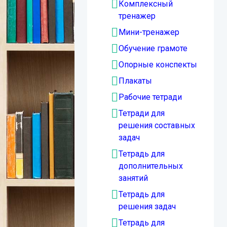
Комплексный
тренажер
Мини-тренажер
Обучение грамоте
Опорные конспекты
Плакаты
Рабочие тетради
Тетради для
решения составных
задач
Тетрадь для
дополнительных
занятий
Тетрадь для
решения задач
Тетрадь для