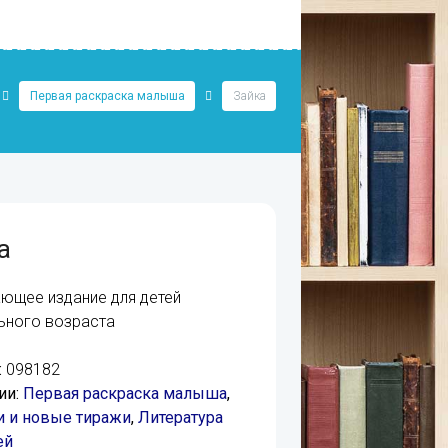
Первая раскраска малыша
Зайка
а
ющее издание для детей
ьного возраста
:
098182
ии:
Первая раскраска малыша
,
 и новые тиражи
,
Литература
ей