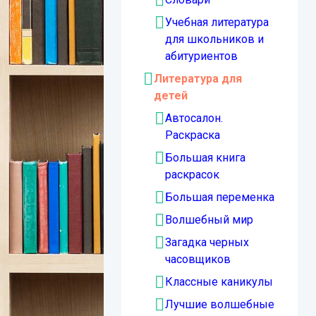
Учебная литература
для школьников и
абитуриентов
Литература для
детей
Автосалон.
Раскраска
Большая книга
раскрасок
Большая переменка
Волшебный мир
Загадка черных
часовщиков
Классные каникулы
Лучшие волшебные