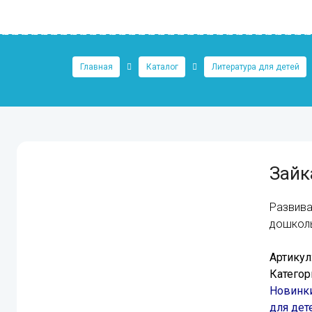
Главная
Каталог
Литература для детей
Зайк
Развива
дошкол
Артикул
Категор
Новинки
для дет