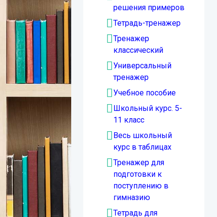
решения примеров
Тетрадь-тренажер
Тренажер
классический
Универсальный
тренажер
Учебное пособие
Школьный курс. 5-
11 класс
Весь школьный
курс в таблицах
Тренажер для
подготовки к
поступлению в
гимназию
Тетрадь для