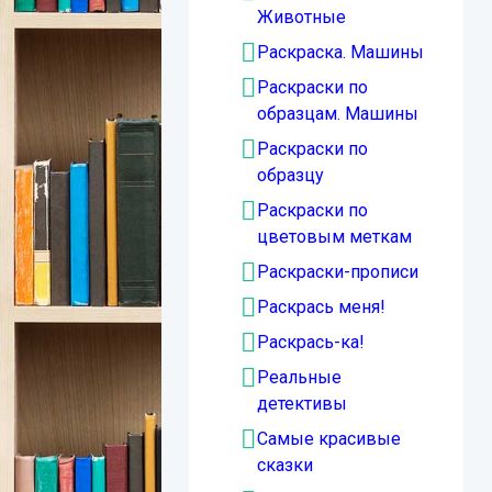
Животные
Раскраска. Машины
Раскраски по
образцам. Машины
Раскраски по
образцу
Раскраски по
цветовым меткам
Раскраски-прописи
Раскрась меня!
Раскрась-ка!
Реальные
детективы
Самые красивые
сказки