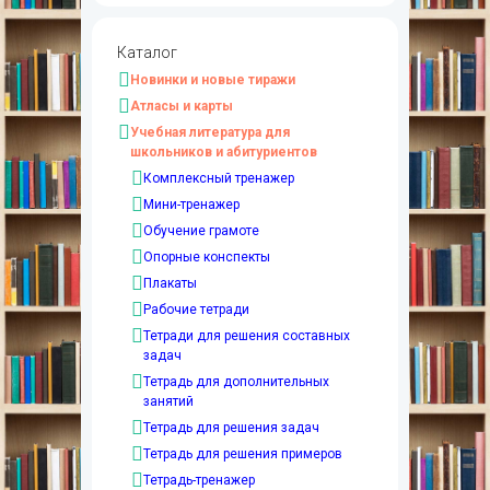
Каталог
Новинки и новые тиражи
Атласы и карты
Учебная литература для
школьников и абитуриентов
Комплексный тренажер
Мини-тренажер
Обучение грамоте
Опорные конспекты
Плакаты
Рабочие тетради
Тетради для решения составных
задач
Тетрадь для дополнительных
занятий
Тетрадь для решения задач
Тетрадь для решения примеров
Тетрадь-тренажер