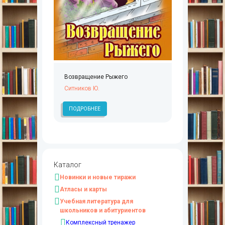
Возвращение Рыжего
Ситников Ю.
ПОДРОБНЕЕ
Каталог
Новинки и новые тиражи
Атласы и карты
Учебная литература для
школьников и абитуриентов
Комплексный тренажер