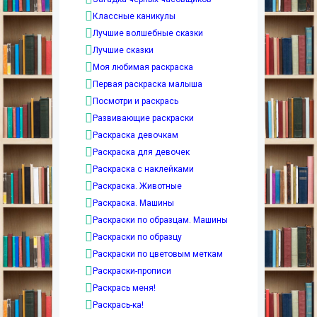
Классные каникулы
Лучшие волшебные сказки
Лучшие сказки
Моя любимая раскраска
Первая раскраска малыша
Посмотри и раскрась
Развивающие раскраски
Раскраска девочкам
Раскраска для девочек
Раскраска с наклейками
Раскраска. Животные
Раскраска. Машины
Раскраски по образцам. Машины
Раскраски по образцу
Раскраски по цветовым меткам
Раскраски-прописи
Раскрась меня!
Раскрась-ка!