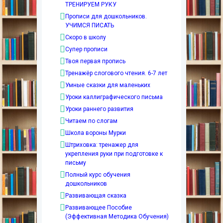
ТРЕНИРУЕМ РУКУ
Прописи для дошкольников.
УЧИМСЯ ПИСАТЬ
Скоро в школу
Супер прописи
Твоя первая пропись
Тренажёр слогового чтения. 6-7 лет
Умные сказки для маленьких
Уроки каллиграфического письма
Уроки раннего развития
Читаем по слогам
Школа вороны Мурки
Штриховка: тренажер для
укрепления руки при подготовке к
письму
Полный курс обучения
дошкольников
Развивающая сказка
Развивающее Пособие
(Эффективная Методика Обучения)