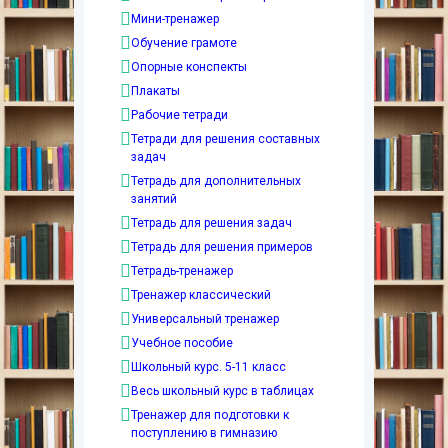
Мини-тренажер
Обучение грамоте
Опорные конспекты
Плакаты
Рабочие тетради
Тетради для решения составных
задач
Тетрадь для дополнительных
занятий
Тетрадь для решения задач
Тетрадь для решения примеров
Тетрадь-тренажер
Тренажер классический
Универсальный тренажер
Учебное пособие
Школьный курс. 5-11 класс
Весь школьный курс в таблицах
Тренажер для подготовки к
поступлению в гимназию