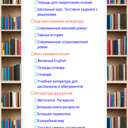
Тетрадь для закрепления знаний
Школьный курс. Тестовые задания с
решениями
Художественная литература
Современный женский роман
Тайная история
Современный остросюжетный
роман
Иностранные языки
Активный English
Тетрадь-словарь
Словари
Учебная литература для
школьников и абитуриентов
Литература для детей
Автосалон. Раскраска
Большая книга раскрасок
Большая переменка
Волшебный мир
Загадка черных часовщиков