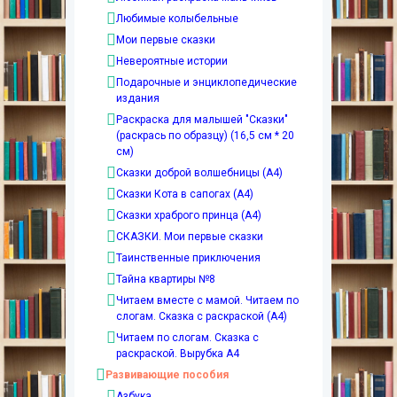
Любимые колыбельные
Мои первые сказки
Невероятные истории
Подарочные и энциклопедические
издания
Раскраска для малышей "Сказки"
(раскрась по образцу) (16,5 см * 20
см)
Сказки доброй волшебницы (А4)
Сказки Кота в сапогах (А4)
Сказки храброго принца (А4)
СКАЗКИ. Мои первые сказки
Таинственные приключения
Тайна квартиры №8
Читаем вместе с мамой. Читаем по
слогам. Сказка с раскраской (А4)
Читаем по слогам. Сказка с
раскраской. Вырубка А4
Развивающие пособия
Азбука