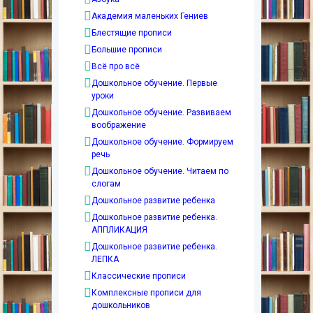
Академия маленьких Гениев
Блестящие прописи
Большие прописи
Всё про всё
Дошкольное обучение. Первые
уроки
Дошкольное обучение. Развиваем
воображение
Дошкольное обучение. Формируем
речь
Дошкольное обучение. Читаем по
слогам
Дошкольное развитие ребенка
Дошкольное развитие ребенка.
АППЛИКАЦИЯ
Дошкольное развитие ребенка.
ЛЕПКА
Классические прописи
Комплексные прописи для
дошкольников