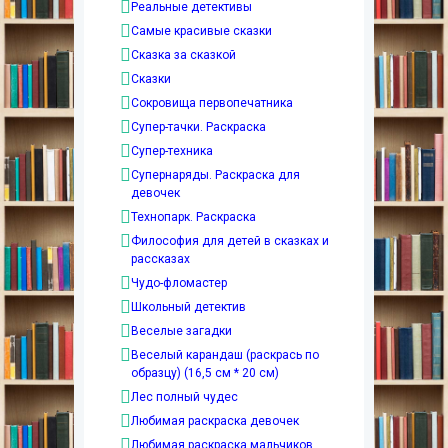
Реальные детективы
Самые красивые сказки
Сказка за сказкой
Сказки
Сокровища первопечатника
Супер-тачки. Раскраска
Супер-техника
Супернаряды. Раскраска для
девочек
Технопарк. Раскраска
Философия для детей в сказках и
рассказах
Чудо-фломастер
Школьный детектив
Веселые загадки
Веселый карандаш (раскрась по
образцу) (16,5 см * 20 см)
Лес полный чудес
Любимая раскраска девочек
Любимая раскраска мальчиков