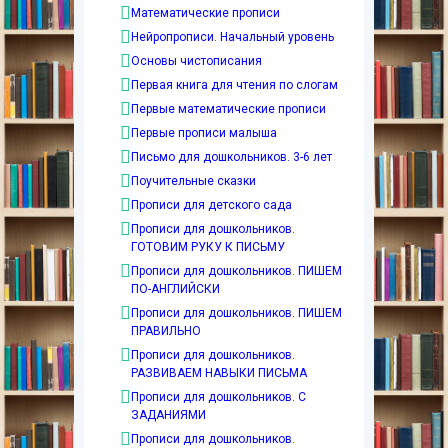
Математические прописи
Нейропрописи. Начальный уровень
Основы чистописания
Первая книга для чтения по слогам
Первые математические прописи
Первые прописи малыша
Письмо для дошкольников. 3-6 лет
Поучительные сказки
Прописи для детского сада
Прописи для дошкольников.
ГОТОВИМ РУКУ К ПИСЬМУ
Прописи для дошкольников. ПИШЕМ
ПО-АНГЛИЙСКИ
Прописи для дошкольников. ПИШЕМ
ПРАВИЛЬНО
Прописи для дошкольников.
РАЗВИВАЕМ НАВЫКИ ПИСЬМА
Прописи для дошкольников. С
ЗАДАНИЯМИ
Прописи для дошкольников.