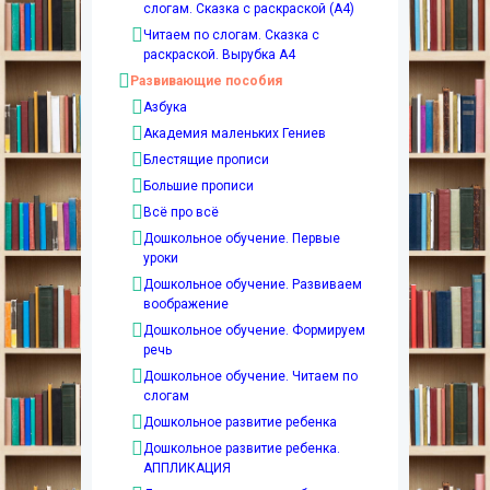
слогам. Сказка с раскраской (А4)
Читаем по слогам. Сказка с
раскраской. Вырубка А4
Развивающие пособия
Азбука
Академия маленьких Гениев
Блестящие прописи
Большие прописи
Всё про всё
Дошкольное обучение. Первые
уроки
Дошкольное обучение. Развиваем
воображение
Дошкольное обучение. Формируем
речь
Дошкольное обучение. Читаем по
слогам
Дошкольное развитие ребенка
Дошкольное развитие ребенка.
АППЛИКАЦИЯ