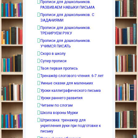
Прописи для дошкольников.
РАЗВИВАЕМ НАВЫКИ ПИСЬМА
Прописи для дошкольников. С
ЗАДАНИЯМИ
Прописи для дошкольников.
ТРЕНИРУЕМ РУКУ
Прописи для дошкольников.
УЧИМСЯ ПИСАТЬ
Скоро в школу
Супер прописи
Твоя первая пропись
Тренажёр слогового чтения. 6-7 лет
Умные сказки для маленьких
Уроки каллиграфического письма
Уроки раннего развития
Читаем по слогам
Школа вороны Мурки
Штриховка: тренажер для
укрепления руки при подготовке к
письму