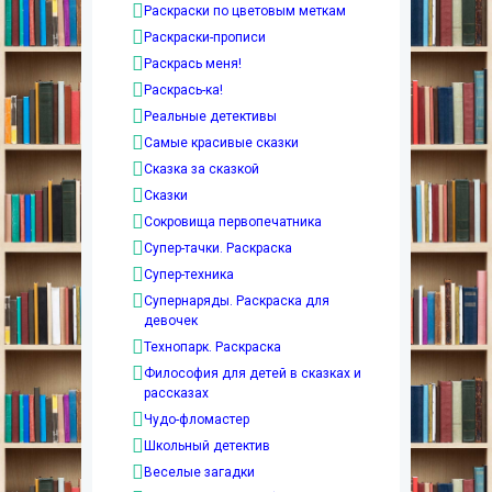
Раскраски по цветовым меткам
Раскраски-прописи
Раскрась меня!
Раскрась-ка!
Реальные детективы
Самые красивые сказки
Сказка за сказкой
Сказки
Сокровища первопечатника
Супер-тачки. Раскраска
Супер-техника
Супернаряды. Раскраска для
девочек
Технопарк. Раскраска
Философия для детей в сказках и
рассказах
Чудо-фломастер
Школьный детектив
Веселые загадки