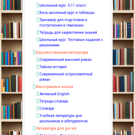
Школьный курс. 5-11 класс
Весь школьный курс в таблицах
Тренажер для подготовки к
поступлению в гимназию
Тетрадь для закрепления знаний
Школьный курс. Тестовые задания с
решениями
Художественная литература
Современный женский роман
Тайная история
Современный остросюжетный
роман
Иностранные языки
Активный English
Тетрадь-словарь
Словари
Учебная литература для
школьников и абитуриентов
Литература для детей