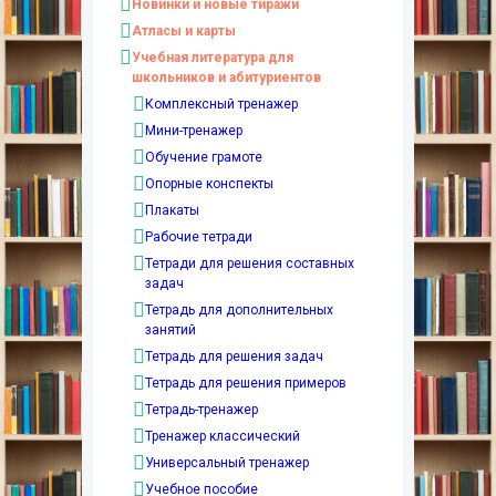
Новинки и новые тиражи
Атласы и карты
Учебная литература для
школьников и абитуриентов
Комплексный тренажер
Мини-тренажер
Обучение грамоте
Опорные конспекты
Плакаты
Рабочие тетради
Тетради для решения составных
задач
Тетрадь для дополнительных
занятий
Тетрадь для решения задач
Тетрадь для решения примеров
Тетрадь-тренажер
Тренажер классический
Универсальный тренажер
Учебное пособие