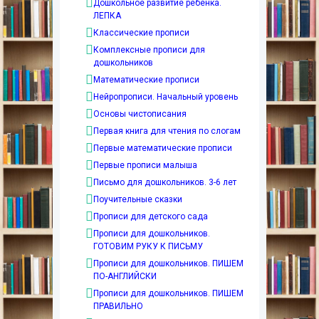
Дошкольное развитие ребенка.
ЛЕПКА
Классические прописи
Комплексные прописи для
дошкольников
Математические прописи
Нейропрописи. Начальный уровень
Основы чистописания
Первая книга для чтения по слогам
Первые математические прописи
Первые прописи малыша
Письмо для дошкольников. 3-6 лет
Поучительные сказки
Прописи для детского сада
Прописи для дошкольников.
ГОТОВИМ РУКУ К ПИСЬМУ
Прописи для дошкольников. ПИШЕМ
ПО-АНГЛИЙСКИ
Прописи для дошкольников. ПИШЕМ
ПРАВИЛЬНО