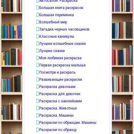
Автосалон. Раскраска
Большая книга раскрасок
Большая переменка
Волшебный мир
Загадка черных часовщиков
Классные каникулы
Лучшие волшебные сказки
Лучшие сказки
Моя любимая раскраска
Первая раскраска малыша
Посмотри и раскрась
Развивающие раскраски
Раскраска девочкам
Раскраска для девочек
Раскраска с наклейками
Раскраска. Животные
Раскраска. Машины
Раскраски по образцам. Машины
Раскраски по образцу