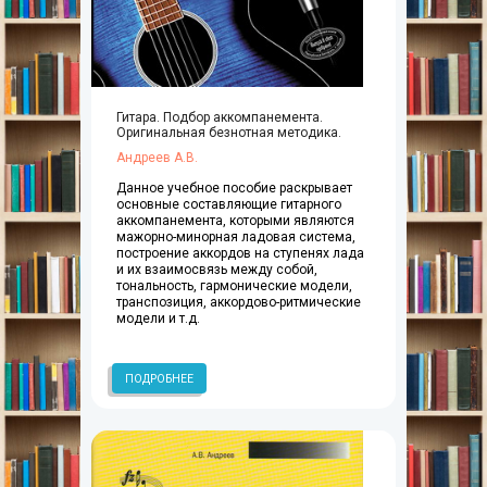
Гитара. Подбор аккомпанемента.
Оригинальная безнотная методика.
Андреев А.В.
Данное учебное пособие раскрывает
основные составляющие гитарного
аккомпанемента, которыми являются
мажорно-минорная ладовая система,
построение аккордов на ступенях лада
и их взаимосвязь между собой,
тональность, гармонические модели,
транспозиция, аккордово-ритмические
модели и т.д.
ПОДРОБНЕЕ