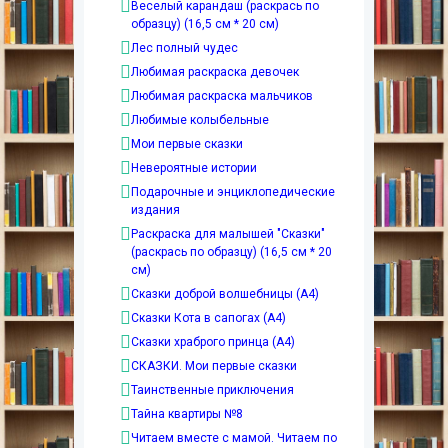
Веселый карандаш (раскрась по
образцу) (16,5 см * 20 см)
Лес полный чудес
Любимая раскраска девочек
Любимая раскраска мальчиков
Любимые колыбельные
Мои первые сказки
Невероятные истории
Подарочные и энциклопедические
издания
Раскраска для малышей "Сказки"
(раскрась по образцу) (16,5 см * 20
см)
Сказки доброй волшебницы (А4)
Сказки Кота в сапогах (А4)
Сказки храброго принца (А4)
СКАЗКИ. Мои первые сказки
Таинственные приключения
Тайна квартиры №8
Читаем вместе с мамой. Читаем по