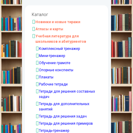
Каталог
Новинки и новые тиражи
Атласы и карты
Учебная литература для
школьников и абитуриентов
Комплексный тренажер
Мини-тренажер
Обучение грамоте
Опорные конспекты
Плакаты
Рабочие тетради
Тетради для решения составных
задач
Тетрадь для дополнительных
занятий
Тетрадь для решения задач
Тетрадь для решения примеров
Тетрадь-тренажер