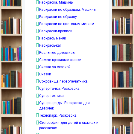
Раскраска. Машины
Раскраски по образцам. Машины
Раскраски по образцу
Раскраски по цветовым меткам
Раскраски-прописи
Раскрась меня!
Раскрась-ка!
Реальные детективы
Самые красивые сказки
Сказка за сказкой
Сказки
Сокровища первопечатника
Супер-тачки. Раскраска
Супер-техника
Супернаряды. Раскраска для
девочек
Технопарк. Раскраска
Философия для детей в сказках и
рассказах