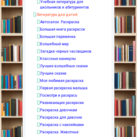
Учебная литература для
школьников и абитуриентов
Литература для детей
Автосалон. Раскраска
Большая книга раскрасок
Большая переменка
Волшебный мир
Загадка черных часовщиков
Классные каникулы
Лучшие волшебные сказки
Лучшие сказки
Моя любимая раскраска
Первая раскраска малыша
Посмотри и раскрась
Развивающие раскраски
Раскраска девочкам
Раскраска для девочек
Раскраска с наклейками
Раскраска. Животные