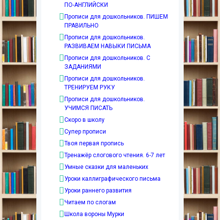
ПО-АНГЛИЙСКИ
Прописи для дошкольников. ПИШЕМ
ПРАВИЛЬНО
Прописи для дошкольников.
РАЗВИВАЕМ НАВЫКИ ПИСЬМА
Прописи для дошкольников. С
ЗАДАНИЯМИ
Прописи для дошкольников.
ТРЕНИРУЕМ РУКУ
Прописи для дошкольников.
УЧИМСЯ ПИСАТЬ
Скоро в школу
Супер прописи
Твоя первая пропись
Тренажёр слогового чтения. 6-7 лет
Умные сказки для маленьких
Уроки каллиграфического письма
Уроки раннего развития
Читаем по слогам
Школа вороны Мурки