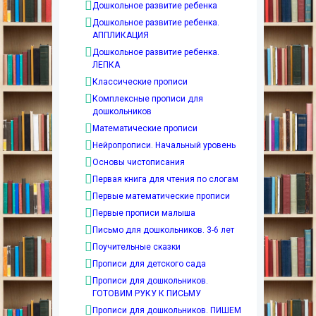
Дошкольное развитие ребенка
Дошкольное развитие ребенка.
АППЛИКАЦИЯ
Дошкольное развитие ребенка.
ЛЕПКА
Классические прописи
Комплексные прописи для
дошкольников
Математические прописи
Нейропрописи. Начальный уровень
Основы чистописания
Первая книга для чтения по слогам
Первые математические прописи
Первые прописи малыша
Письмо для дошкольников. 3-6 лет
Поучительные сказки
Прописи для детского сада
Прописи для дошкольников.
ГОТОВИМ РУКУ К ПИСЬМУ
Прописи для дошкольников. ПИШЕМ