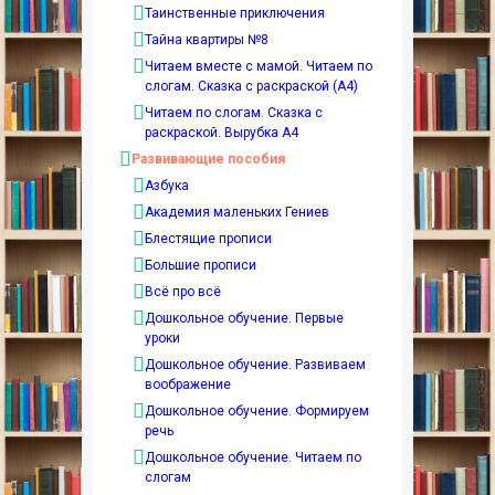
Таинственные приключения
Тайна квартиры №8
Читаем вместе с мамой. Читаем по
слогам. Сказка с раскраской (А4)
Читаем по слогам. Сказка с
раскраской. Вырубка А4
Развивающие пособия
Азбука
Академия маленьких Гениев
Блестящие прописи
Большие прописи
Всё про всё
Дошкольное обучение. Первые
уроки
Дошкольное обучение. Развиваем
воображение
Дошкольное обучение. Формируем
речь
Дошкольное обучение. Читаем по
слогам