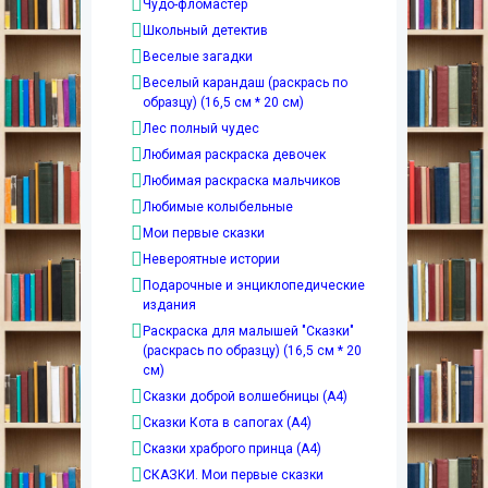
Чудо-фломастер
Школьный детектив
Веселые загадки
Веселый карандаш (раскрась по
образцу) (16,5 см * 20 см)
Лес полный чудес
Любимая раскраска девочек
Любимая раскраска мальчиков
Любимые колыбельные
Мои первые сказки
Невероятные истории
Подарочные и энциклопедические
издания
Раскраска для малышей "Сказки"
(раскрась по образцу) (16,5 см * 20
см)
Сказки доброй волшебницы (А4)
Сказки Кота в сапогах (А4)
Сказки храброго принца (А4)
СКАЗКИ. Мои первые сказки