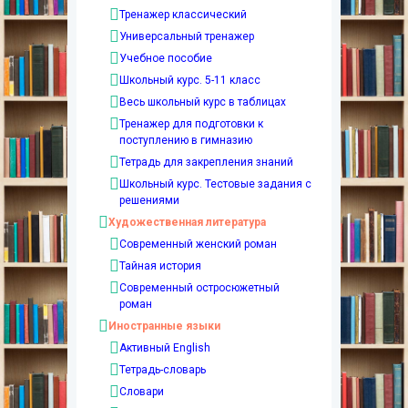
Тренажер классический
Универсальный тренажер
Учебное пособие
Школьный курс. 5-11 класс
Весь школьный курс в таблицах
Тренажер для подготовки к
поступлению в гимназию
Тетрадь для закрепления знаний
Школьный курс. Тестовые задания с
решениями
Художественная литература
Современный женский роман
Тайная история
Современный остросюжетный
роман
Иностранные языки
Активный English
Тетрадь-словарь
Словари